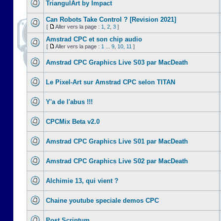
TriangulArt by Impact
Can Robots Take Control ? [Revision 2021]
[
Aller vers la page :
1
,
2
,
3
]
Amstrad CPC et son chip audio
[
Aller vers la page :
1
...
9
,
10
,
11
]
Amstrad CPC Graphics Live S03 par MacDeath
Le Pixel-Art sur Amstrad CPC selon TITAN
Y'a de l'abus !!!
CPCMix Beta v2.0
Amstrad CPC Graphics Live S01 par MacDeath
Amstrad CPC Graphics Live S02 par MacDeath
Alchimie 13, qui vient ?
Chaine youtube speciale demos CPC
Post Scriptum