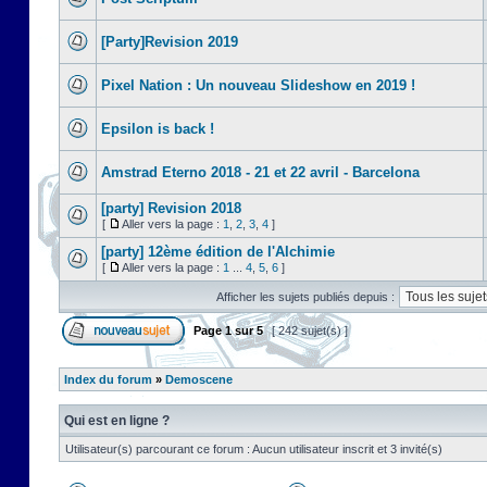
[Party]Revision 2019
Pixel Nation : Un nouveau Slideshow en 2019 !
Epsilon is back !
Amstrad Eterno 2018 - 21 et 22 avril - Barcelona
[party] Revision 2018
[
Aller vers la page :
1
,
2
,
3
,
4
]
[party] 12ème édition de l'Alchimie
[
Aller vers la page :
1
...
4
,
5
,
6
]
Afficher les sujets publiés depuis :
Page
1
sur
5
[ 242 sujet(s) ]
Index du forum
»
Demoscene
Qui est en ligne ?
Utilisateur(s) parcourant ce forum : Aucun utilisateur inscrit et 3 invité(s)