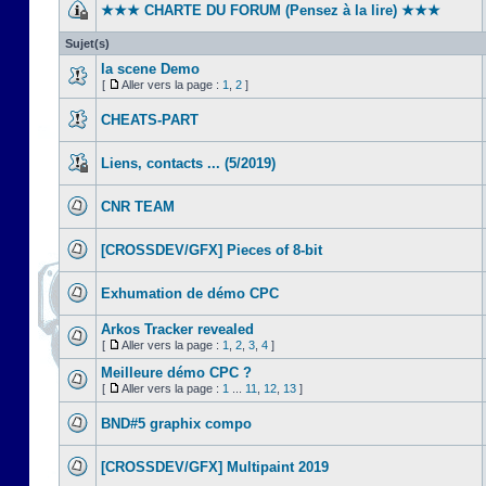
★★★ CHARTE DU FORUM (Pensez à la lire) ★★★
Sujet(s)
la scene Demo
[
Aller vers la page :
1
,
2
]
CHEATS-PART
Liens, contacts ... (5/2019)
CNR TEAM
[CROSSDEV/GFX] Pieces of 8-bit
Exhumation de démo CPC
Arkos Tracker revealed
[
Aller vers la page :
1
,
2
,
3
,
4
]
Meilleure démo CPC ?
[
Aller vers la page :
1
...
11
,
12
,
13
]
BND#5 graphix compo
[CROSSDEV/GFX] Multipaint 2019