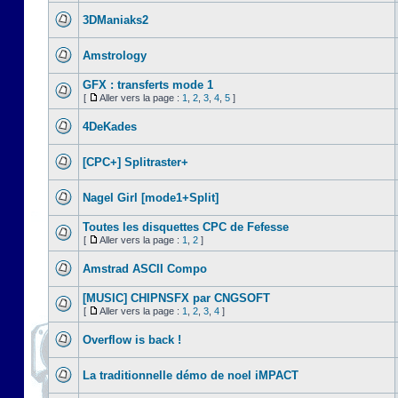
3DManiaks2
Amstrology
GFX : transferts mode 1
[
Aller vers la page :
1
,
2
,
3
,
4
,
5
]
4DeKades
[CPC+] Splitraster+
Nagel Girl [mode1+Split]
Toutes les disquettes CPC de Fefesse
[
Aller vers la page :
1
,
2
]
Amstrad ASCII Compo
[MUSIC] CHIPNSFX par CNGSOFT
[
Aller vers la page :
1
,
2
,
3
,
4
]
Overflow is back !
La traditionnelle démo de noel iMPACT