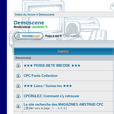
Index du forum
»
Demoscene
Demoscene
Modérateur:
poulette73
Page
1
sur
5
[ 242 sujet(s) ]
Sujet(s)
Annonce(s)
★★★ PENSE-BETE BBCODE ★★★
CPC Fonts Collection
★★★ Liens / Suivez-les ★★★
CPCRULEZ: Comment s'y retrouver‎
Le site recherche des MAGAZINES AMSTRAD CPC
[
Aller vers la page :
1
...
4
,
5
,
6
]