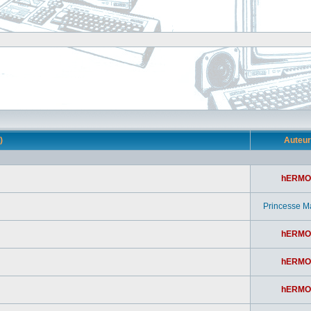
s)
Auteu
hERMO
Princesse M
hERMO
hERMO
hERMO