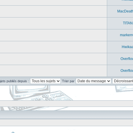
MacDeat
TITAN
markerr
Hwika
Overflo
Overflo
ujets publiés depuis :
Trier par