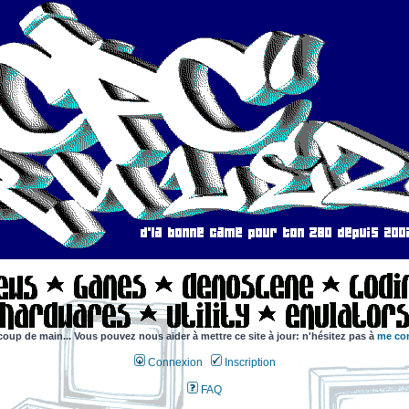
coup de main... Vous pouvez nous aider à mettre ce site à jour: n'hésitez pas à
me con
Connexion
Inscription
FAQ