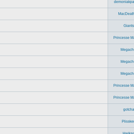
demoniakpa
MacDeat
Giants
Princesse M
Megach
Megach
Megach
Princesse M
Princesse M
gotch
Plisske
Hwika