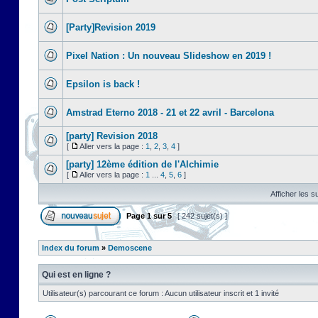
[Party]Revision 2019
Pixel Nation : Un nouveau Slideshow en 2019 !
Epsilon is back !
Amstrad Eterno 2018 - 21 et 22 avril - Barcelona
[party] Revision 2018
[
Aller vers la page :
1
,
2
,
3
,
4
]
[party] 12ème édition de l'Alchimie
[
Aller vers la page :
1
...
4
,
5
,
6
]
Afficher les s
Page
1
sur
5
[ 242 sujet(s) ]
Index du forum
»
Demoscene
Qui est en ligne ?
Utilisateur(s) parcourant ce forum : Aucun utilisateur inscrit et 1 invité