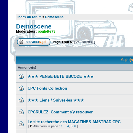
Index du forum
»
Demoscene
Demoscene
Modérateur:
poulette73
Page
1
sur
5
[ 242 sujet(s) ]
Sujet(
Annonce(s)
★★★ PENSE-BETE BBCODE ★★★
CPC Fonts Collection
★★★ Liens / Suivez-les ★★★
CPCRULEZ: Comment s'y retrouver‎
Le site recherche des MAGAZINES AMSTRAD CPC
[
Aller vers la page :
1
...
4
,
5
,
6
]