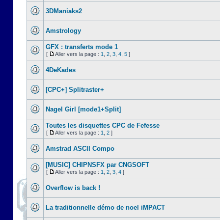
3DManiaks2
Amstrology
GFX : transferts mode 1
[
Aller vers la page :
1
,
2
,
3
,
4
,
5
]
4DeKades
[CPC+] Splitraster+
Nagel Girl [mode1+Split]
Toutes les disquettes CPC de Fefesse
[
Aller vers la page :
1
,
2
]
Amstrad ASCII Compo
[MUSIC] CHIPNSFX par CNGSOFT
[
Aller vers la page :
1
,
2
,
3
,
4
]
Overflow is back !
La traditionnelle démo de noel iMPACT