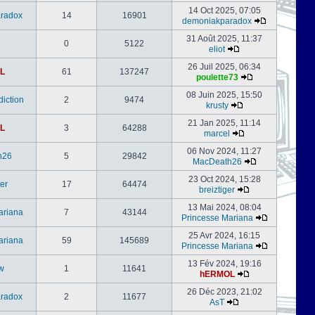
14 Oct 2025, 07:05
radox
14
16901
demoniakparadox
31 Août 2025, 11:37
0
5122
eliot
26 Juil 2025, 06:34
L
61
137247
poulette73
08 Juin 2025, 15:50
iction
2
9474
krusty
21 Jan 2025, 11:14
L
3
64288
marcel
06 Nov 2024, 11:27
h26
5
29842
MacDeath26
23 Oct 2024, 15:28
er
17
64474
breiztiger
13 Mai 2024, 08:04
ariana
7
43144
Princesse Mariana
25 Avr 2024, 16:15
ariana
59
145689
Princesse Mariana
13 Fév 2024, 19:16
w
1
11641
hERMOL
26 Déc 2023, 21:02
radox
2
11677
AsT