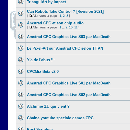
TriangulArt by Impact
Can Robots Take Control ? [Revision 2021]
[
Aller vers la page :
1
,
2
,
3
]
Amstrad CPC et son chip audio
[
Aller vers la page :
1
...
9
,
10
,
11
]
Amstrad CPC Graphics Live S03 par MacDeath
Le Pixel-Art sur Amstrad CPC selon TITAN
Y'a de l'abus !!!
CPCMix Beta v2.0
Amstrad CPC Graphics Live S01 par MacDeath
Amstrad CPC Graphics Live S02 par MacDeath
Alchimie 13, qui vient ?
Chaine youtube speciale demos CPC
Post Scriptum