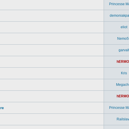
Princesse M
demoniakpa
eliot
Nemo5
garval
hERMO
Kris
Megach
hERMO
ure
Princesse M
Railsla