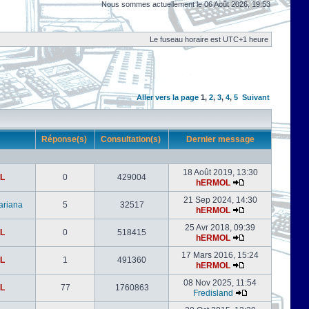
Nous sommes actuellement le 06 Août 2026, 19:53
Le fuseau horaire est UTC+1 heure
Aller vers la page
1
,
2
,
3
,
4
,
5
Suivant
r
Réponse(s)
Consultation(s)
Dernier message
18 Août 2019, 13:30
L
0
429004
hERMOL
21 Sep 2024, 14:30
ariana
5
32517
hERMOL
25 Avr 2018, 09:39
L
0
518415
hERMOL
17 Mars 2016, 15:24
L
1
491360
hERMOL
08 Nov 2025, 11:54
L
77
1760863
Fredisland