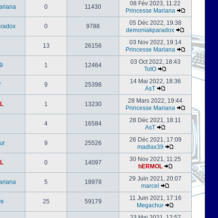
08 Fév 2023, 11:22
ariana
0
11430
Princesse Mariana
05 Déc 2022, 19:38
radox
0
9788
demoniakparadox
03 Nov 2022, 19:14
13
26156
Princesse Mariana
03 Oct 2022, 18:43
9
1
12464
TotO
14 Mai 2022, 18:36
f
9
25398
AsT
28 Mars 2022, 19:44
L
1
13230
Princesse Mariana
28 Déc 2021, 18:11
4
16584
AsT
26 Déc 2021, 17:09
ur
9
25526
madlax39
30 Nov 2021, 11:25
L
0
14097
hERMOL
29 Juin 2021, 20:07
ariana
5
18978
marcel
11 Juin 2021, 17:16
ve
25
59179
Megachur
23 Mai 2021, 12:57