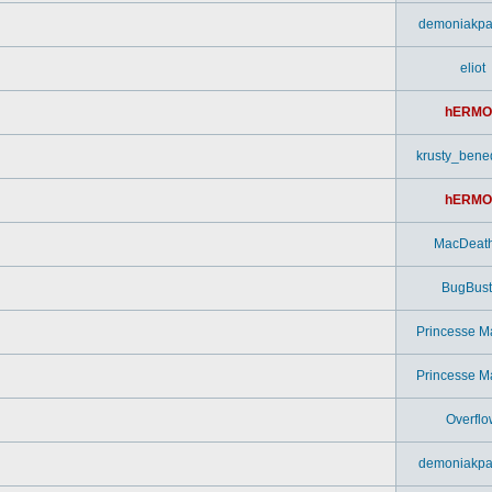
demoniakpa
eliot
hERMO
krusty_bened
hERMO
MacDeat
BugBust
Princesse M
Princesse M
Overflo
demoniakpa