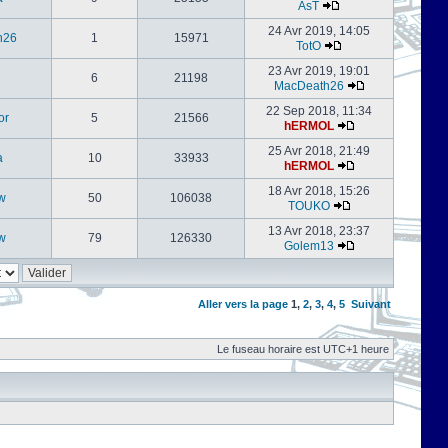
AsT
24 Avr 2019, 14:05
h26
1
15971
TotO
23 Avr 2019, 19:01
6
21198
MacDeath26
22 Sep 2018, 11:34
or
5
21566
hERMOL
25 Avr 2018, 21:49
a
10
33933
hERMOL
18 Avr 2018, 15:26
w
50
106038
TOUKO
13 Avr 2018, 23:37
w
79
126330
Golem13
Aller vers la page
1
,
2
,
3
,
4
,
5
Suivant
Le fuseau horaire est UTC+1 heure