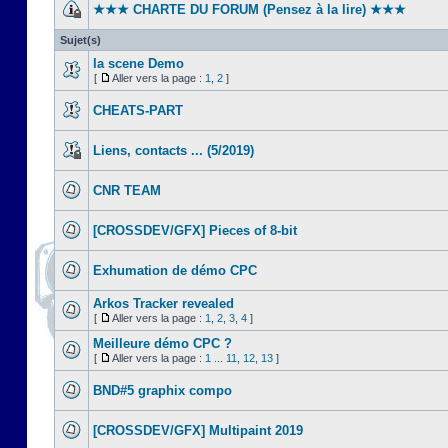
★★★ CHARTE DU FORUM (Pensez à la lire) ★★★
Sujet(s)
la scene Demo
[
Aller vers la page :
1
,
2
]
CHEATS-PART
Liens, contacts ... (5/2019)
CNR TEAM
[CROSSDEV/GFX] Pieces of 8-bit
Exhumation de démo CPC
Arkos Tracker revealed
[
Aller vers la page :
1
,
2
,
3
,
4
]
Meilleure démo CPC ?
[
Aller vers la page :
1
...
11
,
12
,
13
]
BND#5 graphix compo
[CROSSDEV/GFX] Multipaint 2019