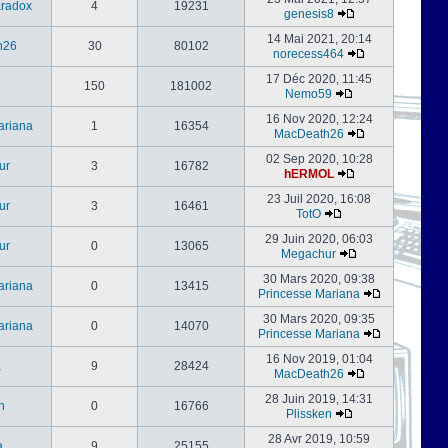
radox
4
19231
genesis8
14 Mai 2021, 20:14
h26
30
80102
norecess464
17 Déc 2020, 11:45
150
181002
Nemo59
16 Nov 2020, 12:24
ariana
1
16354
MacDeath26
02 Sep 2020, 10:28
ur
3
16782
hERMOL
23 Juil 2020, 16:08
ur
3
16461
TotO
29 Juin 2020, 06:03
ur
0
13065
Megachur
30 Mars 2020, 09:38
ariana
0
13415
Princesse Mariana
30 Mars 2020, 09:35
ariana
0
14070
Princesse Mariana
16 Nov 2019, 01:04
a
9
28424
MacDeath26
28 Juin 2019, 14:31
n
0
16766
Plissken
28 Avr 2019, 10:59
a
9
25155