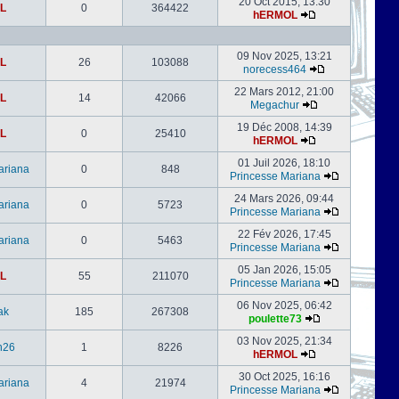
20 Oct 2015, 13:30
L
0
364422
hERMOL
09 Nov 2025, 13:21
L
26
103088
norecess464
22 Mars 2012, 21:00
L
14
42066
Megachur
19 Déc 2008, 14:39
L
0
25410
hERMOL
01 Juil 2026, 18:10
ariana
0
848
Princesse Mariana
24 Mars 2026, 09:44
ariana
0
5723
Princesse Mariana
22 Fév 2026, 17:45
ariana
0
5463
Princesse Mariana
05 Jan 2026, 15:05
L
55
211070
Princesse Mariana
06 Nov 2025, 06:42
ak
185
267308
poulette73
03 Nov 2025, 21:34
h26
1
8226
hERMOL
30 Oct 2025, 16:16
ariana
4
21974
Princesse Mariana