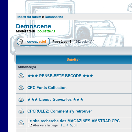
Index du forum
»
Demoscene
Demoscene
Modérateur:
poulette73
Page
1
sur
5
[ 242 sujet(s) ]
Sujet(s)
Annonce(s)
★★★ PENSE-BETE BBCODE ★★★
CPC Fonts Collection
★★★ Liens / Suivez-les ★★★
CPCRULEZ: Comment s'y retrouver‎
Le site recherche des MAGAZINES AMSTRAD CPC
[
Aller vers la page :
1
...
4
,
5
,
6
]