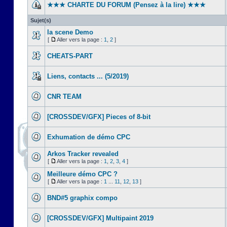
★★★ CHARTE DU FORUM (Pensez à la lire) ★★★
Sujet(s)
la scene Demo
[
Aller vers la page :
1
,
2
]
CHEATS-PART
Liens, contacts ... (5/2019)
CNR TEAM
[CROSSDEV/GFX] Pieces of 8-bit
Exhumation de démo CPC
Arkos Tracker revealed
[
Aller vers la page :
1
,
2
,
3
,
4
]
Meilleure démo CPC ?
[
Aller vers la page :
1
...
11
,
12
,
13
]
BND#5 graphix compo
[CROSSDEV/GFX] Multipaint 2019