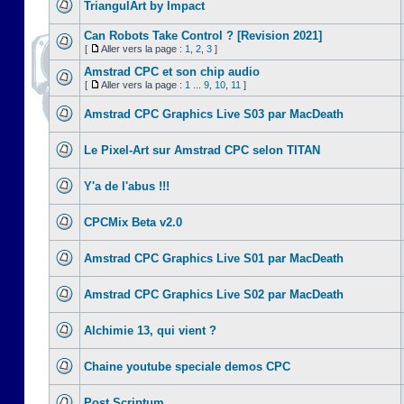
TriangulArt by Impact
Can Robots Take Control ? [Revision 2021]
[
Aller vers la page :
1
,
2
,
3
]
Amstrad CPC et son chip audio
[
Aller vers la page :
1
...
9
,
10
,
11
]
Amstrad CPC Graphics Live S03 par MacDeath
Le Pixel-Art sur Amstrad CPC selon TITAN
Y'a de l'abus !!!
CPCMix Beta v2.0
Amstrad CPC Graphics Live S01 par MacDeath
Amstrad CPC Graphics Live S02 par MacDeath
Alchimie 13, qui vient ?
Chaine youtube speciale demos CPC
Post Scriptum