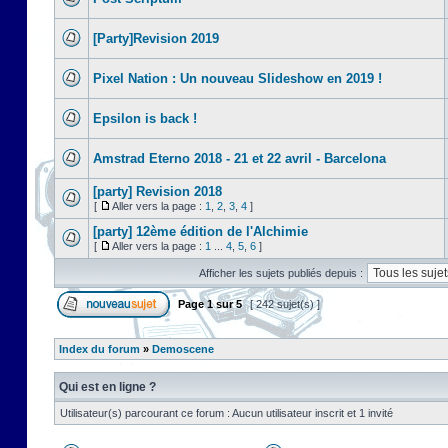
[Party]Revision 2019
Pixel Nation : Un nouveau Slideshow en 2019 !
Epsilon is back !
Amstrad Eterno 2018 - 21 et 22 avril - Barcelona
[party] Revision 2018
[
Aller vers la page :
1
,
2
,
3
,
4
]
[party] 12ème édition de l'Alchimie
[
Aller vers la page :
1
...
4
,
5
,
6
]
Afficher les sujets publiés depuis :
Page
1
sur
5
[ 242 sujet(s) ]
Index du forum
»
Demoscene
Qui est en ligne ?
Utilisateur(s) parcourant ce forum : Aucun utilisateur inscrit et 1 invité