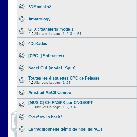
3DManiaks2
Amstrology
GFX : transferts mode 1
[
Aller vers la page :
1
,
2
,
3
,
4
,
5
]
4DeKades
[CPC+] Splitraster+
Nagel Girl [mode1+Split]
Toutes les disquettes CPC de Fefesse
[
Aller vers la page :
1
,
2
]
Amstrad ASCII Compo
[MUSIC] CHIPNSFX par CNGSOFT
[
Aller vers la page :
1
,
2
,
3
,
4
]
Overflow is back !
La traditionnelle démo de noel iMPACT