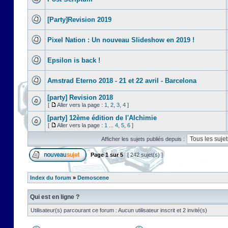
[Party]Revision 2019
Pixel Nation : Un nouveau Slideshow en 2019 !
Epsilon is back !
Amstrad Eterno 2018 - 21 et 22 avril - Barcelona
[party] Revision 2018
[
Aller vers la page :
1
,
2
,
3
,
4
]
[party] 12ème édition de l'Alchimie
[
Aller vers la page :
1
...
4
,
5
,
6
]
Afficher les sujets publiés depuis :
Page
1
sur
5
[ 242 sujet(s) ]
Index du forum
»
Demoscene
Qui est en ligne ?
Utilisateur(s) parcourant ce forum : Aucun utilisateur inscrit et 2 invité(s)