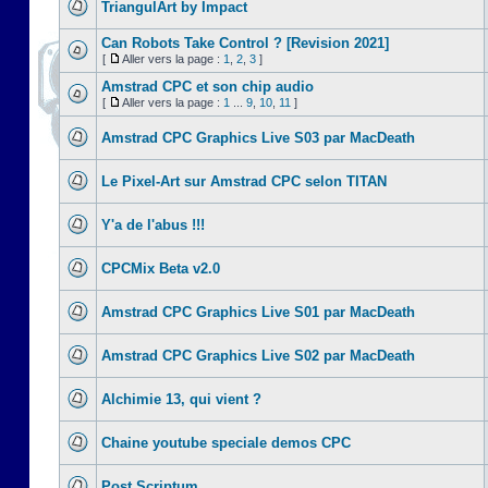
TriangulArt by Impact
Can Robots Take Control ? [Revision 2021]
[
Aller vers la page :
1
,
2
,
3
]
Amstrad CPC et son chip audio
[
Aller vers la page :
1
...
9
,
10
,
11
]
Amstrad CPC Graphics Live S03 par MacDeath
Le Pixel-Art sur Amstrad CPC selon TITAN
Y'a de l'abus !!!
CPCMix Beta v2.0
Amstrad CPC Graphics Live S01 par MacDeath
Amstrad CPC Graphics Live S02 par MacDeath
Alchimie 13, qui vient ?
Chaine youtube speciale demos CPC
Post Scriptum