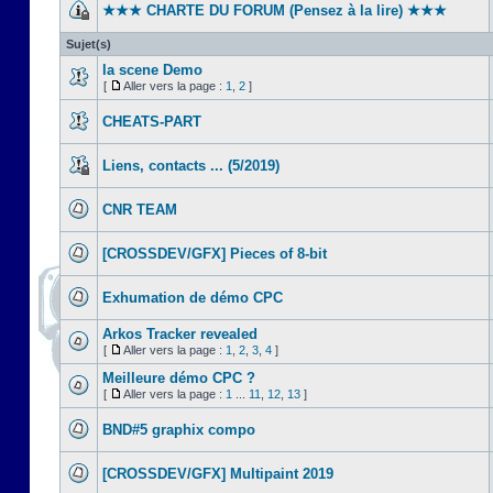
★★★ CHARTE DU FORUM (Pensez à la lire) ★★★
Sujet(s)
la scene Demo
[
Aller vers la page :
1
,
2
]
CHEATS-PART
Liens, contacts ... (5/2019)
CNR TEAM
[CROSSDEV/GFX] Pieces of 8-bit
Exhumation de démo CPC
Arkos Tracker revealed
[
Aller vers la page :
1
,
2
,
3
,
4
]
Meilleure démo CPC ?
[
Aller vers la page :
1
...
11
,
12
,
13
]
BND#5 graphix compo
[CROSSDEV/GFX] Multipaint 2019