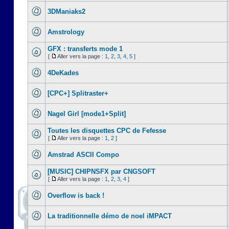
3DManiaks2
Amstrology
GFX : transferts mode 1
[
Aller vers la page :
1
,
2
,
3
,
4
,
5
]
4DeKades
[CPC+] Splitraster+
Nagel Girl [mode1+Split]
Toutes les disquettes CPC de Fefesse
[
Aller vers la page :
1
,
2
]
Amstrad ASCII Compo
[MUSIC] CHIPNSFX par CNGSOFT
[
Aller vers la page :
1
,
2
,
3
,
4
]
Overflow is back !
La traditionnelle démo de noel iMPACT