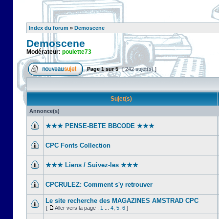
Index du forum
»
Demoscene
Demoscene
Modérateur:
poulette73
Page
1
sur
5
[ 242 sujet(s) ]
Sujet(s)
Annonce(s)
★★★ PENSE-BETE BBCODE ★★★
CPC Fonts Collection
★★★ Liens / Suivez-les ★★★
CPCRULEZ: Comment s'y retrouver‎
Le site recherche des MAGAZINES AMSTRAD CPC
[
Aller vers la page :
1
...
4
,
5
,
6
]