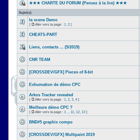
★★★ CHARTE DU FORUM (Pensez à la lire) ★★★
Sujet(s)
la scene Demo
[
Aller vers la page :
1
,
2
]
CHEATS-PART
Liens, contacts ... (5/2019)
CNR TEAM
[CROSSDEV/GFX] Pieces of 8-bit
Exhumation de démo CPC
Arkos Tracker revealed
[
Aller vers la page :
1
,
2
,
3
,
4
]
Meilleure démo CPC ?
[
Aller vers la page :
1
...
11
,
12
,
13
]
BND#5 graphix compo
[CROSSDEV/GFX] Multipaint 2019