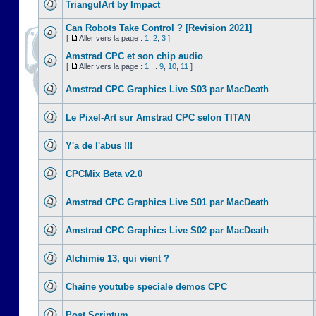
TriangulArt by Impact
Can Robots Take Control ? [Revision 2021]
[
Aller vers la page :
1
,
2
,
3
]
Amstrad CPC et son chip audio
[
Aller vers la page :
1
...
9
,
10
,
11
]
Amstrad CPC Graphics Live S03 par MacDeath
Le Pixel-Art sur Amstrad CPC selon TITAN
Y'a de l'abus !!!
CPCMix Beta v2.0
Amstrad CPC Graphics Live S01 par MacDeath
Amstrad CPC Graphics Live S02 par MacDeath
Alchimie 13, qui vient ?
Chaine youtube speciale demos CPC
Post Scriptum