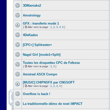
3DManiaks2
Amstrology
GFX : transferts mode 1
[
Aller vers la page :
1
,
2
,
3
,
4
,
5
]
4DeKades
[CPC+] Splitraster+
Nagel Girl [mode1+Split]
Toutes les disquettes CPC de Fefesse
[
Aller vers la page :
1
,
2
]
Amstrad ASCII Compo
[MUSIC] CHIPNSFX par CNGSOFT
[
Aller vers la page :
1
,
2
,
3
,
4
]
Overflow is back !
La traditionnelle démo de noel iMPACT