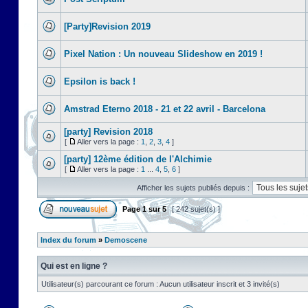
[Party]Revision 2019
Pixel Nation : Un nouveau Slideshow en 2019 !
Epsilon is back !
Amstrad Eterno 2018 - 21 et 22 avril - Barcelona
[party] Revision 2018
[
Aller vers la page :
1
,
2
,
3
,
4
]
[party] 12ème édition de l'Alchimie
[
Aller vers la page :
1
...
4
,
5
,
6
]
Afficher les sujets publiés depuis :
Page
1
sur
5
[ 242 sujet(s) ]
Index du forum
»
Demoscene
Qui est en ligne ?
Utilisateur(s) parcourant ce forum : Aucun utilisateur inscrit et 3 invité(s)