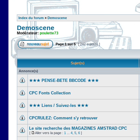
Index du forum
»
Demoscene
Demoscene
Modérateur:
poulette73
Page
1
sur
5
[ 242 sujet(s) ]
Sujet(s)
Annonce(s)
★★★ PENSE-BETE BBCODE ★★★
CPC Fonts Collection
★★★ Liens / Suivez-les ★★★
CPCRULEZ: Comment s'y retrouver‎
Le site recherche des MAGAZINES AMSTRAD CPC
[
Aller vers la page :
1
...
4
,
5
,
6
]