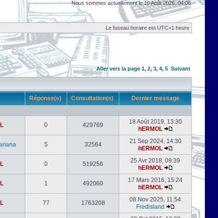
Nous sommes actuellement le 10 Août 2026, 04:08
Le fuseau horaire est UTC+1 heure
Aller vers la page
1
,
2
,
3
,
4
,
5
Suivant
r
Réponse(s)
Consultation(s)
Dernier message
18 Août 2019, 13:30
L
0
429769
hERMOL
21 Sep 2024, 14:30
ariana
5
32564
hERMOL
25 Avr 2018, 09:39
L
0
519256
hERMOL
17 Mars 2016, 15:24
L
1
492060
hERMOL
08 Nov 2025, 11:54
L
77
1763208
Fredisland