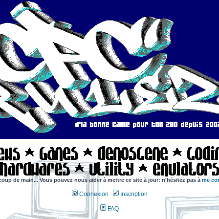
coup de main... Vous pouvez nous aider à mettre ce site à jour: n'hésitez pas à
me con
Connexion
Inscription
FAQ