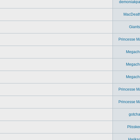
demoniakpa
MacDeat
Giants
Princesse M
Megach
Megach
Megach
Princesse M
Princesse M
gotch
Plisske
Hwika