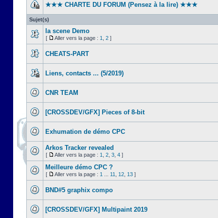
★★★ CHARTE DU FORUM (Pensez à la lire) ★★★
Sujet(s)
la scene Demo
[
Aller vers la page :
1
,
2
]
CHEATS-PART
Liens, contacts ... (5/2019)
CNR TEAM
[CROSSDEV/GFX] Pieces of 8-bit
Exhumation de démo CPC
Arkos Tracker revealed
[
Aller vers la page :
1
,
2
,
3
,
4
]
Meilleure démo CPC ?
[
Aller vers la page :
1
...
11
,
12
,
13
]
BND#5 graphix compo
[CROSSDEV/GFX] Multipaint 2019