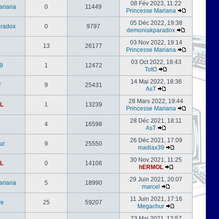
08 Fév 2023, 11:22
ariana
0
11449
Princesse Mariana
05 Déc 2022, 19:38
radox
0
9797
demoniakparadox
03 Nov 2022, 19:14
13
26177
Princesse Mariana
03 Oct 2022, 18:43
9
1
12472
TotO
14 Mai 2022, 18:36
f
9
25431
AsT
28 Mars 2022, 19:44
L
1
13239
Princesse Mariana
28 Déc 2021, 18:11
4
16598
AsT
26 Déc 2021, 17:09
ur
9
25550
madlax39
30 Nov 2021, 11:25
L
0
14106
hERMOL
29 Juin 2021, 20:07
ariana
5
18990
marcel
11 Juin 2021, 17:16
ve
25
59207
Megachur
23 Mai 2021, 12:57