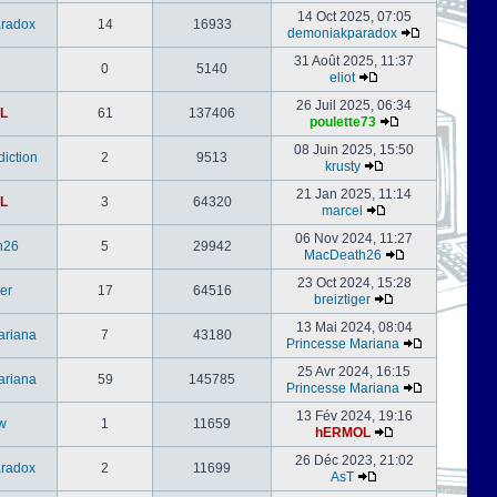
14 Oct 2025, 07:05
radox
14
16933
demoniakparadox
31 Août 2025, 11:37
0
5140
eliot
26 Juil 2025, 06:34
L
61
137406
poulette73
08 Juin 2025, 15:50
iction
2
9513
krusty
21 Jan 2025, 11:14
L
3
64320
marcel
06 Nov 2024, 11:27
h26
5
29942
MacDeath26
23 Oct 2024, 15:28
er
17
64516
breiztiger
13 Mai 2024, 08:04
ariana
7
43180
Princesse Mariana
25 Avr 2024, 16:15
ariana
59
145785
Princesse Mariana
13 Fév 2024, 19:16
w
1
11659
hERMOL
26 Déc 2023, 21:02
radox
2
11699
AsT