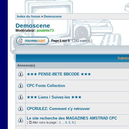
Index du forum
»
Demoscene
Demoscene
Modérateur:
poulette73
Page
1
sur
5
[ 242 sujet(s) ]
Sujet(
Annonce(s)
★★★ PENSE-BETE BBCODE ★★★
CPC Fonts Collection
★★★ Liens / Suivez-les ★★★
CPCRULEZ: Comment s'y retrouver‎
Le site recherche des MAGAZINES AMSTRAD CPC
[
Aller vers la page :
1
...
4
,
5
,
6
]