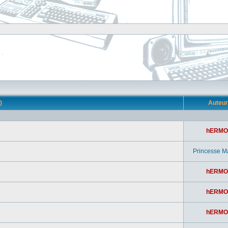
s)
Auteu
hERMO
Princesse M
hERMO
hERMO
hERMO