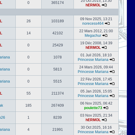
20 Oct 2015, 13:30
L
0
365174
hERMOL
09 Nov 2025, 13:21
L
26
103189
norecess464
22 Mars 2012, 21:00
L
14
42102
Megachur
19 Déc 2008, 14:39
L
0
25429
hERMOL
01 Juil 2026, 18:10
ariana
0
1078
Princesse Mariana
24 Mars 2026, 09:44
ariana
0
5813
Princesse Mariana
22 Fév 2026, 17:45
ariana
0
5515
Princesse Mariana
05 Jan 2026, 15:05
L
55
211374
Princesse Mariana
06 Nov 2025, 06:42
ak
185
267409
poulette73
03 Nov 2025, 21:34
h26
1
8239
hERMOL
30 Oct 2025, 16:16
ariana
4
21991
Princesse Mariana