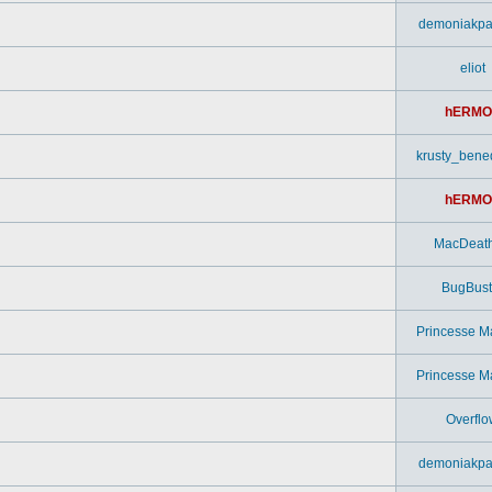
demoniakpa
eliot
hERMO
krusty_bened
hERMO
MacDeat
BugBust
Princesse M
Princesse M
Overflo
demoniakpa