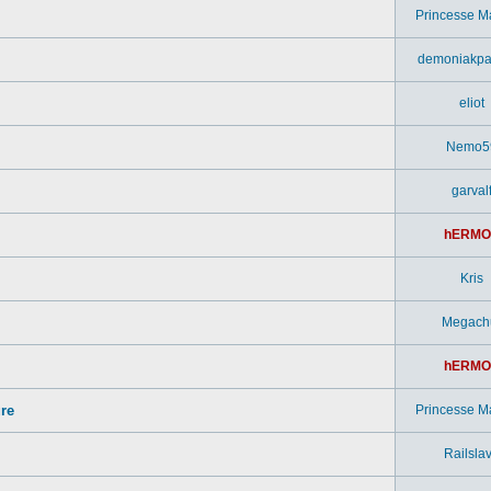
Princesse M
demoniakpa
eliot
Nemo5
garval
hERMO
Kris
Megach
hERMO
ure
Princesse M
Railsla