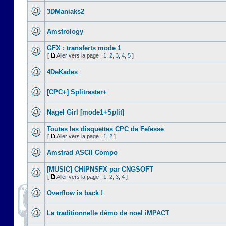
3DManiaks2
Amstrology
GFX : transferts mode 1
[
Aller vers la page :
1
,
2
,
3
,
4
,
5
]
4DeKades
[CPC+] Splitraster+
Nagel Girl [mode1+Split]
Toutes les disquettes CPC de Fefesse
[
Aller vers la page :
1
,
2
]
Amstrad ASCII Compo
[MUSIC] CHIPNSFX par CNGSOFT
[
Aller vers la page :
1
,
2
,
3
,
4
]
Overflow is back !
La traditionnelle démo de noel iMPACT