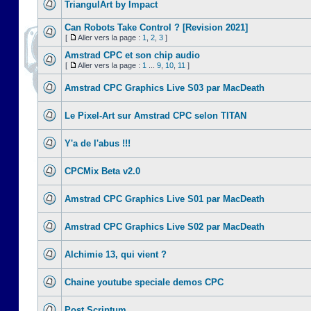
TriangulArt by Impact
Can Robots Take Control ? [Revision 2021]
[
Aller vers la page :
1
,
2
,
3
]
Amstrad CPC et son chip audio
[
Aller vers la page :
1
...
9
,
10
,
11
]
Amstrad CPC Graphics Live S03 par MacDeath
Le Pixel-Art sur Amstrad CPC selon TITAN
Y'a de l'abus !!!
CPCMix Beta v2.0
Amstrad CPC Graphics Live S01 par MacDeath
Amstrad CPC Graphics Live S02 par MacDeath
Alchimie 13, qui vient ?
Chaine youtube speciale demos CPC
Post Scriptum