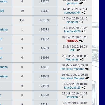
radox
4
19242
genesis8
14 Mai 2021, 20:14
h26
30
81127
norecess464
17 Déc 2020, 11:45
150
181072
Nemo59
16 Nov 2020, 12:24
ariana
1
16373
MacDeath26
02 Sep 2020, 10:28
ur
3
16792
hERMOL
23 Juil 2020, 16:08
ur
3
16489
TotO
29 Juin 2020, 06:03
ur
0
13086
Megachur
30 Mars 2020, 09:38
ariana
0
13431
Princesse Mariana
30 Mars 2020, 09:35
ariana
0
14083
Princesse Mariana
16 Nov 2019, 01:04
a
9
28446
MacDeath26
28 Juin 2019, 14:31
n
0
16778
Plissken
28 Avr 2019, 10:59
a
9
25171