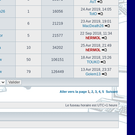
AsT
24 Avr 2019, 14:05
h26
1
16056
TotO
23 Avr 2019, 19:01
6
21219
MacDeath26
22 Sep 2018, 11:34
or
5
21577
hERMOL
25 Avr 2018, 21:49
a
10
34202
hERMOL
18 Avr 2018, 15:26
w
50
106151
TOUKO
13 Avr 2018, 23:37
w
79
126449
Golem13
Aller vers la page
1
,
2
,
3
,
4
,
5
Suivant
Le fuseau horaire est UTC+1 heure