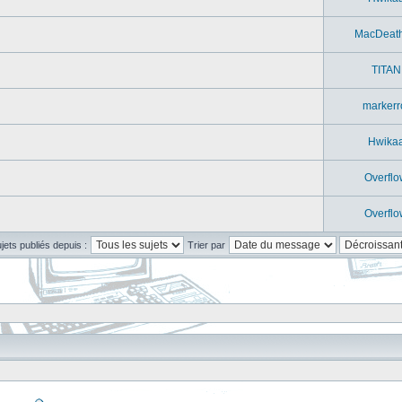
MacDeat
TITAN
markerr
Hwika
Overflo
Overflo
ujets publiés depuis :
Trier par