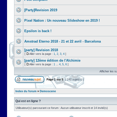
[Party]Revision 2019
Pixel Nation : Un nouveau Slideshow en 2019 !
Epsilon is back !
Amstrad Eterno 2018 - 21 et 22 avril - Barcelona
[party] Revision 2018
[
Aller vers la page :
1
,
2
,
3
,
4
]
[party] 12ème édition de l'Alchimie
[
Aller vers la page :
1
...
4
,
5
,
6
]
Afficher les s
Page
1
sur
5
[ 242 sujet(s) ]
Index du forum
»
Demoscene
Qui est en ligne ?
Utilisateur(s) parcourant ce forum : Aucun utilisateur inscrit et 14 invité(s)