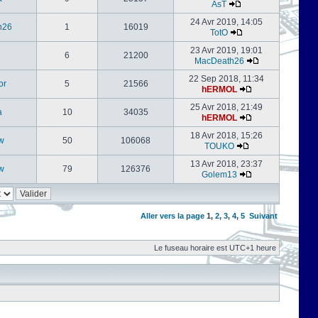
AsT
24 Avr 2019, 14:05
h26
1
16019
TotO
23 Avr 2019, 19:01
6
21200
MacDeath26
22 Sep 2018, 11:34
or
5
21566
hERMOL
25 Avr 2018, 21:49
a
10
34035
hERMOL
18 Avr 2018, 15:26
w
50
106068
TOUKO
13 Avr 2018, 23:37
w
79
126376
Golem13
Aller vers la page
1
,
2
,
3
,
4
,
5
Suivant
Le fuseau horaire est UTC+1 heure