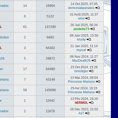
14 Oct 2025, 07:05
radox
14
16904
demoniakparadox
31 Août 2025, 11:37
0
5122
eliot
26 Juil 2025, 06:34
L
61
137290
poulette73
08 Juin 2025, 15:50
iction
2
9493
krusty
21 Jan 2025, 11:14
L
3
64302
marcel
06 Nov 2024, 11:27
h26
5
29872
MacDeath26
23 Oct 2024, 15:28
er
17
64480
breiztiger
13 Mai 2024, 08:04
ariana
7
43149
Princesse Mariana
25 Avr 2024, 16:15
ariana
59
145696
Princesse Mariana
13 Fév 2024, 19:16
w
1
11642
hERMOL
26 Déc 2023, 21:02
radox
2
11678
AsT