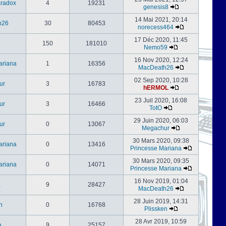
radox
4
19231
genesis8
14 Mai 2021, 20:14
h26
30
80453
norecess464
17 Déc 2020, 11:45
150
181010
Nemo59
16 Nov 2020, 12:24
ariana
1
16356
MacDeath26
02 Sep 2020, 10:28
ur
3
16783
hERMOL
23 Juil 2020, 16:08
ur
3
16466
TotO
29 Juin 2020, 06:03
ur
0
13067
Megachur
30 Mars 2020, 09:38
ariana
0
13416
Princesse Mariana
30 Mars 2020, 09:35
ariana
0
14071
Princesse Mariana
16 Nov 2019, 01:04
a
9
28427
MacDeath26
28 Juin 2019, 14:31
n
0
16768
Plissken
28 Avr 2019, 10:59
a
9
25157