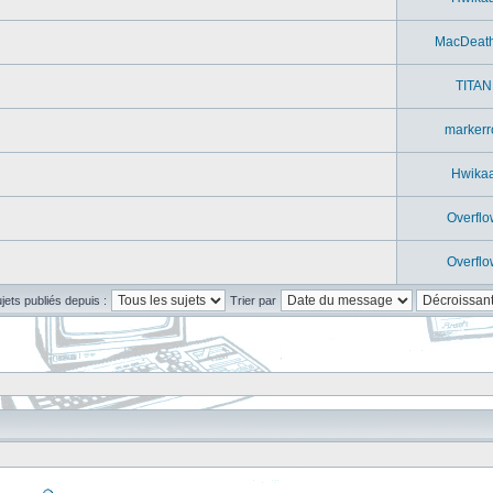
MacDeat
TITAN
markerr
Hwika
Overflo
Overflo
ujets publiés depuis :
Trier par