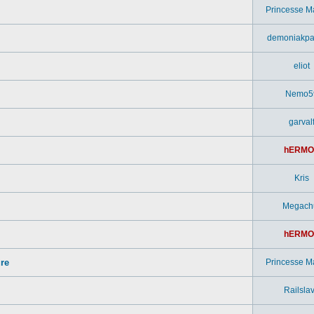
Princesse M
demoniakpa
eliot
Nemo5
garval
hERMO
Kris
Megach
hERMO
ure
Princesse M
Railsla