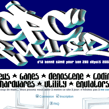
coup de main... Vous pouvez nous aider à mettre ce site à jour: n'hésitez pas à
me con
Connexion
Inscription
FAQ