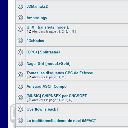
3DManiaks2
Amstrology
GFX : transferts mode 1
[
Aller vers la page :
1
,
2
,
3
,
4
,
5
]
4DeKades
[CPC+] Splitraster+
Nagel Girl [mode1+Split]
Toutes les disquettes CPC de Fefesse
[
Aller vers la page :
1
,
2
]
Amstrad ASCII Compo
[MUSIC] CHIPNSFX par CNGSOFT
[
Aller vers la page :
1
,
2
,
3
,
4
]
Overflow is back !
La traditionnelle démo de noel iMPACT