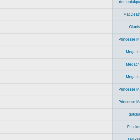
demoniakpa
MacDeat
Giants
Princesse M
Megach
Megach
Megach
Princesse M
Princesse M
gotch
Plisske
Hwika