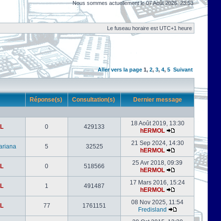
Nous sommes actuellement le 07 Août 2026, 23:53
Le fuseau horaire est UTC+1 heure
Aller vers la page
1
,
2
,
3
,
4
,
5
Suivant
r
Réponse(s)
Consultation(s)
Dernier message
18 Août 2019, 13:30
L
0
429133
hERMOL
21 Sep 2024, 14:30
ariana
5
32525
hERMOL
25 Avr 2018, 09:39
L
0
518566
hERMOL
17 Mars 2016, 15:24
L
1
491487
hERMOL
08 Nov 2025, 11:54
L
77
1761151
Fredisland