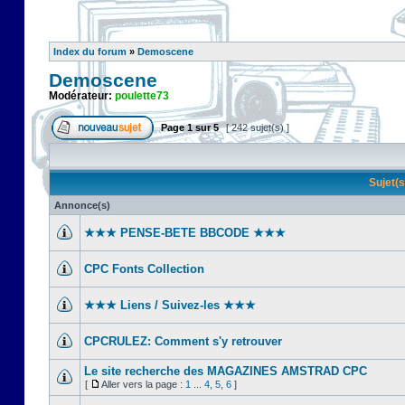
Index du forum
»
Demoscene
Demoscene
Modérateur:
poulette73
Page
1
sur
5
[ 242 sujet(s) ]
Sujet(
Annonce(s)
★★★ PENSE-BETE BBCODE ★★★
CPC Fonts Collection
★★★ Liens / Suivez-les ★★★
CPCRULEZ: Comment s'y retrouver‎
Le site recherche des MAGAZINES AMSTRAD CPC
[
Aller vers la page :
1
...
4
,
5
,
6
]