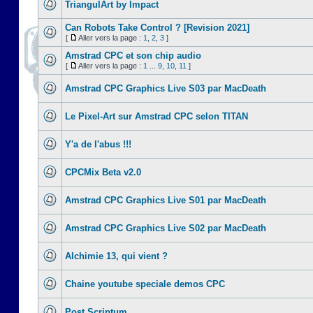
TriangulArt by Impact
Can Robots Take Control ? [Revision 2021]
[
Aller vers la page :
1
,
2
,
3
]
Amstrad CPC et son chip audio
[
Aller vers la page :
1
...
9
,
10
,
11
]
Amstrad CPC Graphics Live S03 par MacDeath
Le Pixel-Art sur Amstrad CPC selon TITAN
Y'a de l'abus !!!
CPCMix Beta v2.0
Amstrad CPC Graphics Live S01 par MacDeath
Amstrad CPC Graphics Live S02 par MacDeath
Alchimie 13, qui vient ?
Chaine youtube speciale demos CPC
Post Scriptum