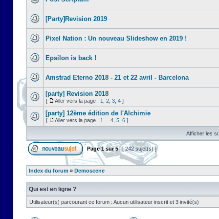
[Party]Revision 2019
Pixel Nation : Un nouveau Slideshow en 2019 !
Epsilon is back !
Amstrad Eterno 2018 - 21 et 22 avril - Barcelona
[party] Revision 2018
[
Aller vers la page :
1
,
2
,
3
,
4
]
[party] 12ème édition de l'Alchimie
[
Aller vers la page :
1
...
4
,
5
,
6
]
Afficher les s
Page
1
sur
5
[ 242 sujet(s) ]
Index du forum
»
Demoscene
Qui est en ligne ?
Utilisateur(s) parcourant ce forum : Aucun utilisateur inscrit et 3 invité(s)