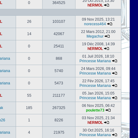
20 Oct 2015, 13:30
L
0
364525
hERMOL
09 Nov 2025, 13:21
L
26
103107
norecess464
22 Mars 2012, 21:00
L
14
42067
Megachur
19 Déc 2008, 14:39
L
0
25411
hERMOL
01 Juil 2026, 18:10
ariana
0
868
Princesse Mariana
24 Mars 2026, 09:44
ariana
0
5740
Princesse Mariana
22 Fév 2026, 17:45
ariana
0
5473
Princesse Mariana
05 Jan 2026, 15:05
L
55
211177
Princesse Mariana
06 Nov 2025, 06:42
ak
185
267325
poulette73
03 Nov 2025, 21:34
h26
1
8226
hERMOL
30 Oct 2025, 16:16
ariana
4
21975
Princesse Mariana