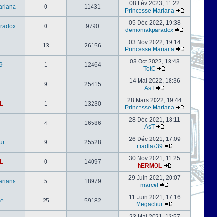
08 Fév 2023, 11:22
ariana
0
11431
Princesse Mariana
05 Déc 2022, 19:38
radox
0
9790
demoniakparadox
03 Nov 2022, 19:14
13
26156
Princesse Mariana
03 Oct 2022, 18:43
9
1
12464
TotO
14 Mai 2022, 18:36
f
9
25415
AsT
28 Mars 2022, 19:44
L
1
13230
Princesse Mariana
28 Déc 2021, 18:11
4
16586
AsT
26 Déc 2021, 17:09
ur
9
25528
madlax39
30 Nov 2021, 11:25
L
0
14097
hERMOL
29 Juin 2021, 20:07
ariana
5
18979
marcel
11 Juin 2021, 17:16
ve
25
59182
Megachur
23 Mai 2021, 12:57