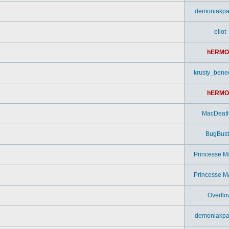
demoniakpa
eliot
hERMO
krusty_bened
hERMO
MacDeat
BugBust
Princesse M
Princesse M
Overflo
demoniakpa