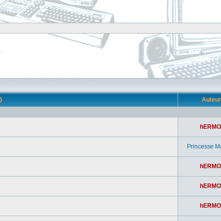
s)
Auteu
hERMO
Princesse M
hERMO
hERMO
hERMO