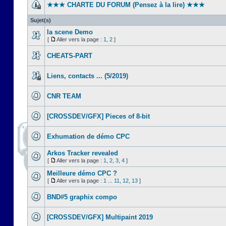
★★★ CHARTE DU FORUM (Pensez à la lire) ★★★
Sujet(s)
la scene Demo
[
Aller vers la page :
1
,
2
]
CHEATS-PART
Liens, contacts ... (5/2019)
CNR TEAM
[CROSSDEV/GFX] Pieces of 8-bit
Exhumation de démo CPC
Arkos Tracker revealed
[
Aller vers la page :
1
,
2
,
3
,
4
]
Meilleure démo CPC ?
[
Aller vers la page :
1
...
11
,
12
,
13
]
BND#5 graphix compo
[CROSSDEV/GFX] Multipaint 2019