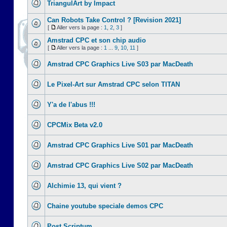
TriangulArt by Impact
Can Robots Take Control ? [Revision 2021]
[
Aller vers la page :
1
,
2
,
3
]
Amstrad CPC et son chip audio
[
Aller vers la page :
1
...
9
,
10
,
11
]
Amstrad CPC Graphics Live S03 par MacDeath
Le Pixel-Art sur Amstrad CPC selon TITAN
Y'a de l'abus !!!
CPCMix Beta v2.0
Amstrad CPC Graphics Live S01 par MacDeath
Amstrad CPC Graphics Live S02 par MacDeath
Alchimie 13, qui vient ?
Chaine youtube speciale demos CPC
Post Scriptum