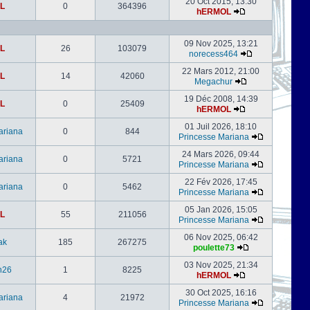
20 Oct 2015, 13:30
L
0
364396
hERMOL
09 Nov 2025, 13:21
L
26
103079
norecess464
22 Mars 2012, 21:00
L
14
42060
Megachur
19 Déc 2008, 14:39
L
0
25409
hERMOL
01 Juil 2026, 18:10
ariana
0
844
Princesse Mariana
24 Mars 2026, 09:44
ariana
0
5721
Princesse Mariana
22 Fév 2026, 17:45
ariana
0
5462
Princesse Mariana
05 Jan 2026, 15:05
L
55
211056
Princesse Mariana
06 Nov 2025, 06:42
ak
185
267275
poulette73
03 Nov 2025, 21:34
h26
1
8225
hERMOL
30 Oct 2025, 16:16
ariana
4
21972
Princesse Mariana