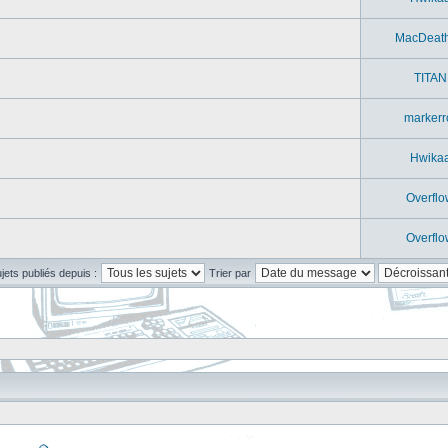
MacDeat
TITAN
markerr
Hwika
Overflo
Overflo
ujets publiés depuis :
Trier par