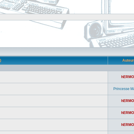
s)
Auteu
hERMO
Princesse M
hERMO
hERMO
hERMO