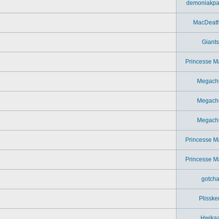
demoniakpa
MacDeat
Giants
Princesse M
Megach
Megach
Megach
Princesse M
Princesse M
gotch
Plisske
Hwika