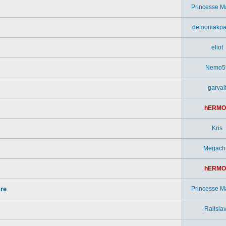
Princesse M
demoniakpa
eliot
Nemo5
garval
hERMO
Kris
Megach
hERMO
ure
Princesse M
Railsla