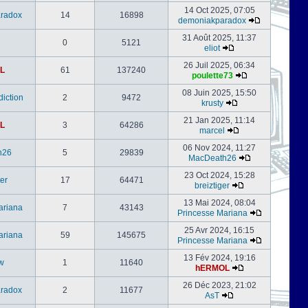
14 Oct 2025, 07:05
radox
14
16898
demoniakparadox
31 Août 2025, 11:37
0
5121
eliot
26 Juil 2025, 06:34
L
61
137240
poulette73
08 Juin 2025, 15:50
iction
2
9472
krusty
21 Jan 2025, 11:14
L
3
64286
marcel
06 Nov 2024, 11:27
h26
5
29839
MacDeath26
23 Oct 2024, 15:28
er
17
64471
breiztiger
13 Mai 2024, 08:04
ariana
7
43143
Princesse Mariana
25 Avr 2024, 16:15
ariana
59
145675
Princesse Mariana
13 Fév 2024, 19:16
w
1
11640
hERMOL
26 Déc 2023, 21:02
radox
2
11677
AsT