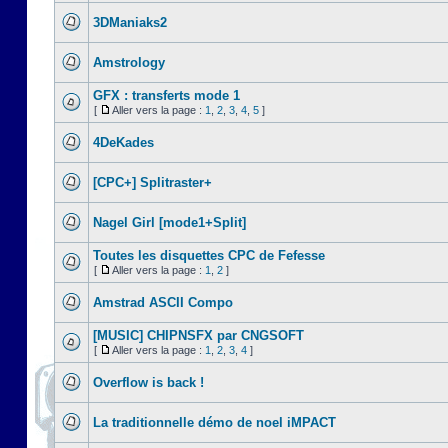
3DManiaks2
Amstrology
GFX : transferts mode 1
[
Aller vers la page :
1
,
2
,
3
,
4
,
5
]
4DeKades
[CPC+] Splitraster+
Nagel Girl [mode1+Split]
Toutes les disquettes CPC de Fefesse
[
Aller vers la page :
1
,
2
]
Amstrad ASCII Compo
[MUSIC] CHIPNSFX par CNGSOFT
[
Aller vers la page :
1
,
2
,
3
,
4
]
Overflow is back !
La traditionnelle démo de noel iMPACT