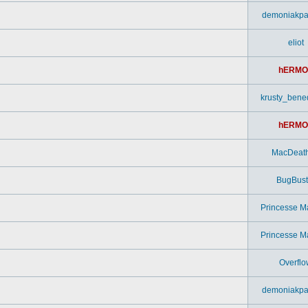
demoniakpa
eliot
hERMO
krusty_bened
hERMO
MacDeat
BugBust
Princesse M
Princesse M
Overflo
demoniakpa