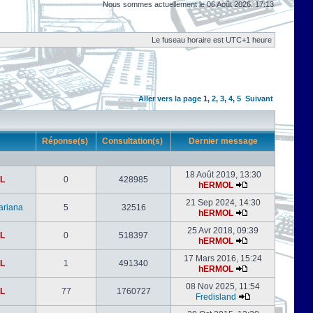
Nous sommes actuellement le 06 Août 2026, 17:13
Le fuseau horaire est UTC+1 heure
Aller vers la page
1
,
2
,
3
,
4
,
5
Suivant
r
Réponse(s)
Consultation(s)
Dernier message
18 Août 2019, 13:30
L
0
428985
hERMOL
21 Sep 2024, 14:30
ariana
5
32516
hERMOL
25 Avr 2018, 09:39
L
0
518397
hERMOL
17 Mars 2016, 15:24
L
1
491340
hERMOL
08 Nov 2025, 11:54
L
77
1760727
Fredisland