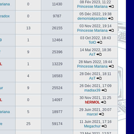
08 Fév 2023, 11:22
ariana
0
11430
Princesse Mariana
05 Déc 2022, 19:38
radox
0
9787
demoniakparadox
03 Nov 2022, 19:14
13
26155
Princesse Mariana
03 Oct 2022, 18:43
9
1
12464
TotO
14 Mai 2022, 18:36
f
9
25396
AsT
28 Mars 2022, 19:44
L
1
13229
Princesse Mariana
28 Déc 2021, 18:11
4
16583
AsT
26 Déc 2021, 17:09
ur
9
25524
madlax39
30 Nov 2021, 11:25
L
0
14097
hERMOL
29 Juin 2021, 20:07
ariana
5
18977
marcel
11 Juin 2021, 17:16
ve
25
59174
Megachur
23 Mai 2021, 12:57