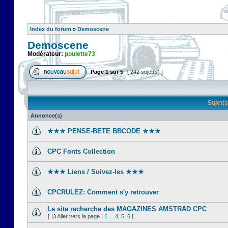
Index du forum
»
Demoscene
Demoscene
Modérateur:
poulette73
Page
1
sur
5
[ 242 sujet(s) ]
Sujet(
Annonce(s)
★★★ PENSE-BETE BBCODE ★★★
CPC Fonts Collection
★★★ Liens / Suivez-les ★★★
CPCRULEZ: Comment s'y retrouver‎
Le site recherche des MAGAZINES AMSTRAD CPC
[
Aller vers la page :
1
...
4
,
5
,
6
]