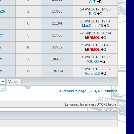
AsT
24 Avr 2019, 14:05
h26
1
15968
TotO
23 Avr 2019, 19:01
6
21194
MacDeath26
22 Sep 2018, 11:34
or
5
21566
hERMOL
25 Avr 2018, 21:49
a
10
33932
hERMOL
18 Avr 2018, 15:26
w
50
106025
TOUKO
13 Avr 2018, 23:37
w
79
126314
Golem13
Aller vers la page
1
,
2
,
3
,
4
,
5
Suivant
Le fuseau horaire est UTC+1 heure