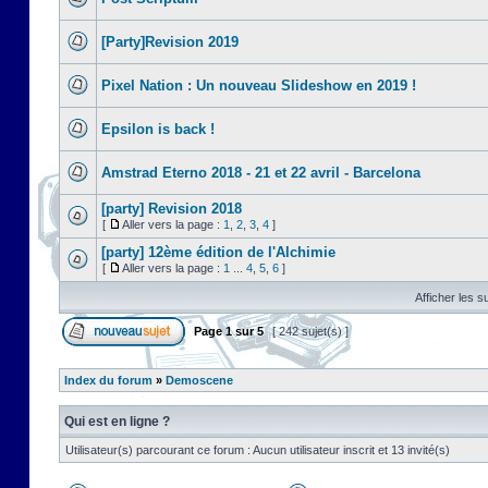
[Party]Revision 2019
Pixel Nation : Un nouveau Slideshow en 2019 !
Epsilon is back !
Amstrad Eterno 2018 - 21 et 22 avril - Barcelona
[party] Revision 2018
[
Aller vers la page :
1
,
2
,
3
,
4
]
[party] 12ème édition de l'Alchimie
[
Aller vers la page :
1
...
4
,
5
,
6
]
Afficher les s
Page
1
sur
5
[ 242 sujet(s) ]
Index du forum
»
Demoscene
Qui est en ligne ?
Utilisateur(s) parcourant ce forum : Aucun utilisateur inscrit et 13 invité(s)