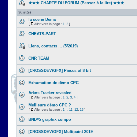
★★★ CHARTE DU FORUM (Pensez à la lire) ★★★
Sujet(s)
la scene Demo
[
Aller vers la page :
1
,
2
]
CHEATS-PART
Liens, contacts ... (5/2019)
CNR TEAM
[CROSSDEV/GFX] Pieces of 8-bit
Exhumation de démo CPC
Arkos Tracker revealed
[
Aller vers la page :
1
,
2
,
3
,
4
]
Meilleure démo CPC ?
[
Aller vers la page :
1
...
11
,
12
,
13
]
BND#5 graphix compo
[CROSSDEV/GFX] Multipaint 2019