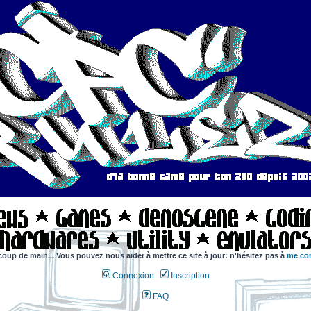
coup de main... Vous pouvez nous aider à mettre ce site à jour: n'hésitez pas à
me con
Connexion
Inscription
FAQ