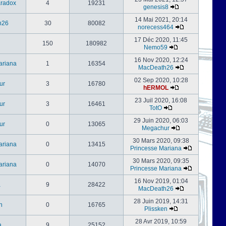
radox
4
19231
genesis8
14 Mai 2021, 20:14
h26
30
80082
norecess464
17 Déc 2020, 11:45
150
180982
Nemo59
16 Nov 2020, 12:24
ariana
1
16354
MacDeath26
02 Sep 2020, 10:28
ur
3
16780
hERMOL
23 Juil 2020, 16:08
ur
3
16461
TotO
29 Juin 2020, 06:03
ur
0
13065
Megachur
30 Mars 2020, 09:38
ariana
0
13415
Princesse Mariana
30 Mars 2020, 09:35
ariana
0
14070
Princesse Mariana
16 Nov 2019, 01:04
a
9
28422
MacDeath26
28 Juin 2019, 14:31
n
0
16765
Plissken
28 Avr 2019, 10:59
a
9
25152