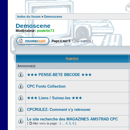
Index du forum
»
Demoscene
Demoscene
Modérateur:
poulette73
Page
1
sur
5
[ 242 sujet(s) ]
Sujet(s)
Annonce(s)
★★★ PENSE-BETE BBCODE ★★★
CPC Fonts Collection
★★★ Liens / Suivez-les ★★★
CPCRULEZ: Comment s'y retrouver‎
Le site recherche des MAGAZINES AMSTRAD CPC
[
Aller vers la page :
1
...
4
,
5
,
6
]