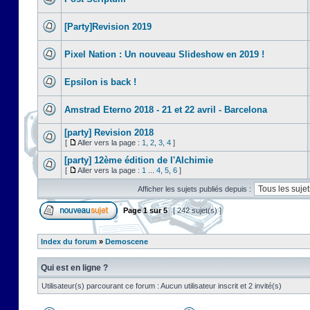
[Party]Revision 2019
Pixel Nation : Un nouveau Slideshow en 2019 !
Epsilon is back !
Amstrad Eterno 2018 - 21 et 22 avril - Barcelona
[party] Revision 2018
[
Aller vers la page :
1
,
2
,
3
,
4
]
[party] 12ème édition de l'Alchimie
[
Aller vers la page :
1
...
4
,
5
,
6
]
Afficher les sujets publiés depuis :
Page
1
sur
5
[ 242 sujet(s) ]
Index du forum
»
Demoscene
Qui est en ligne ?
Utilisateur(s) parcourant ce forum : Aucun utilisateur inscrit et 2 invité(s)