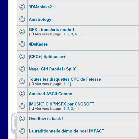
3DManiaks2
Amstrology
GFX : transferts mode 1
[
Aller vers la page :
1
,
2
,
3
,
4
,
5
]
4DeKades
[CPC+] Splitraster+
Nagel Girl [mode1+Split]
Toutes les disquettes CPC de Fefesse
[
Aller vers la page :
1
,
2
]
Amstrad ASCII Compo
[MUSIC] CHIPNSFX par CNGSOFT
[
Aller vers la page :
1
,
2
,
3
,
4
]
Overflow is back !
La traditionnelle démo de noel iMPACT