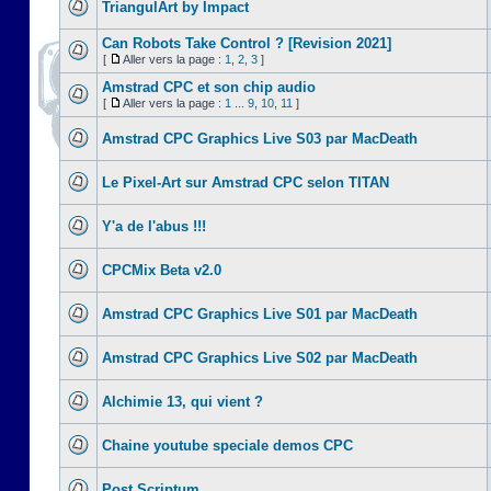
TriangulArt by Impact
Can Robots Take Control ? [Revision 2021]
[
Aller vers la page :
1
,
2
,
3
]
Amstrad CPC et son chip audio
[
Aller vers la page :
1
...
9
,
10
,
11
]
Amstrad CPC Graphics Live S03 par MacDeath
Le Pixel-Art sur Amstrad CPC selon TITAN
Y'a de l'abus !!!
CPCMix Beta v2.0
Amstrad CPC Graphics Live S01 par MacDeath
Amstrad CPC Graphics Live S02 par MacDeath
Alchimie 13, qui vient ?
Chaine youtube speciale demos CPC
Post Scriptum