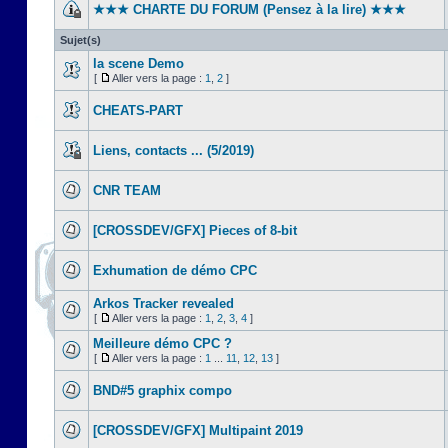
★★★ CHARTE DU FORUM (Pensez à la lire) ★★★
Sujet(s)
la scene Demo
[
Aller vers la page :
1
,
2
]
CHEATS-PART
Liens, contacts ... (5/2019)
CNR TEAM
[CROSSDEV/GFX] Pieces of 8-bit
Exhumation de démo CPC
Arkos Tracker revealed
[
Aller vers la page :
1
,
2
,
3
,
4
]
Meilleure démo CPC ?
[
Aller vers la page :
1
...
11
,
12
,
13
]
BND#5 graphix compo
[CROSSDEV/GFX] Multipaint 2019