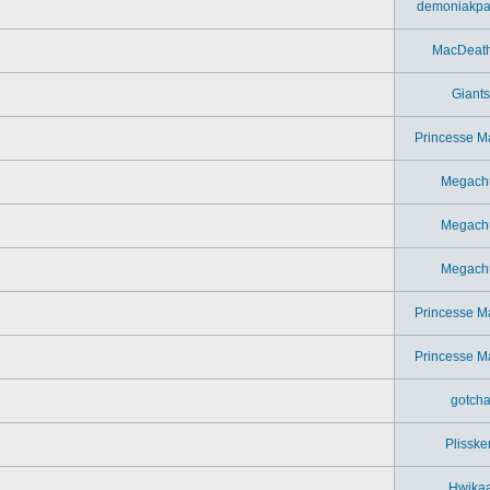
demoniakpa
MacDeat
Giants
Princesse M
Megach
Megach
Megach
Princesse M
Princesse M
gotch
Plisske
Hwika