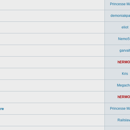
Princesse M
demoniakpa
eliot
Nemo5
garval
hERMO
Kris
Megach
hERMO
ure
Princesse M
Railsla