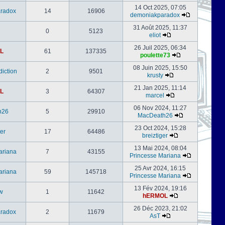
14 Oct 2025, 07:05
radox
14
16906
demoniakparadox
31 Août 2025, 11:37
0
5123
eliot
26 Juil 2025, 06:34
L
61
137335
poulette73
08 Juin 2025, 15:50
iction
2
9501
krusty
21 Jan 2025, 11:14
L
3
64307
marcel
06 Nov 2024, 11:27
h26
5
29910
MacDeath26
23 Oct 2024, 15:28
er
17
64486
breiztiger
13 Mai 2024, 08:04
ariana
7
43155
Princesse Mariana
25 Avr 2024, 16:15
ariana
59
145718
Princesse Mariana
13 Fév 2024, 19:16
w
1
11642
hERMOL
26 Déc 2023, 21:02
radox
2
11679
AsT