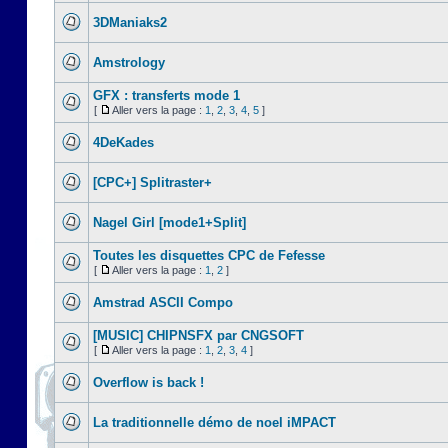
3DManiaks2
Amstrology
GFX : transferts mode 1
[
Aller vers la page :
1
,
2
,
3
,
4
,
5
]
4DeKades
[CPC+] Splitraster+
Nagel Girl [mode1+Split]
Toutes les disquettes CPC de Fefesse
[
Aller vers la page :
1
,
2
]
Amstrad ASCII Compo
[MUSIC] CHIPNSFX par CNGSOFT
[
Aller vers la page :
1
,
2
,
3
,
4
]
Overflow is back !
La traditionnelle démo de noel iMPACT