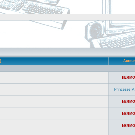
s)
Auteu
hERMO
Princesse M
hERMO
hERMO
hERMO