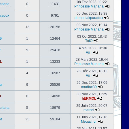
08 Fév 2023, 11:22
ariana
0
11431
Princesse Mariana
05 Déc 2022, 19:38
radox
0
9791
demoniakparadox
03 Nov 2022, 19:14
13
26156
Princesse Mariana
03 Oct 2022, 18:43
9
1
12464
TotO
14 Mai 2022, 18:36
f
9
25418
AsT
28 Mars 2022, 19:44
L
1
13233
Princesse Mariana
28 Déc 2021, 18:11
4
16587
AsT
26 Déc 2021, 17:09
ur
9
25529
madlax39
30 Nov 2021, 11:25
L
0
14098
hERMOL
29 Juin 2021, 20:07
ariana
5
18979
marcel
11 Juin 2021, 17:16
ve
25
59184
Megachur
23 Mai 2021, 12:57