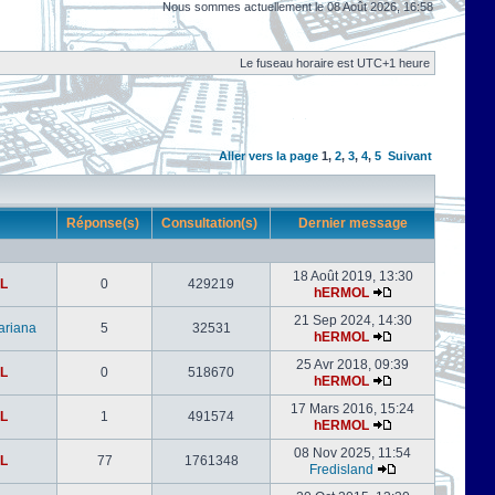
Nous sommes actuellement le 08 Août 2026, 16:58
Le fuseau horaire est UTC+1 heure
Aller vers la page
1
,
2
,
3
,
4
,
5
Suivant
r
Réponse(s)
Consultation(s)
Dernier message
18 Août 2019, 13:30
L
0
429219
hERMOL
21 Sep 2024, 14:30
ariana
5
32531
hERMOL
25 Avr 2018, 09:39
L
0
518670
hERMOL
17 Mars 2016, 15:24
L
1
491574
hERMOL
08 Nov 2025, 11:54
L
77
1761348
Fredisland