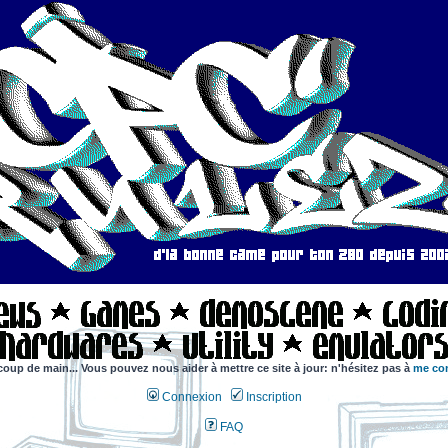
coup de main... Vous pouvez nous aider à mettre ce site à jour: n'hésitez pas à
me con
Connexion
Inscription
FAQ