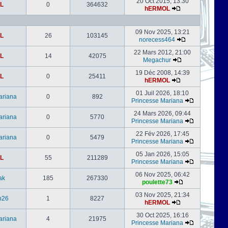
20 Oct 2015, 13:30
L
0
364632
hERMOL
09 Nov 2025, 13:21
L
26
103145
norecess464
22 Mars 2012, 21:00
L
14
42075
Megachur
19 Déc 2008, 14:39
L
0
25411
hERMOL
01 Juil 2026, 18:10
ariana
0
892
Princesse Mariana
24 Mars 2026, 09:44
ariana
0
5770
Princesse Mariana
22 Fév 2026, 17:45
ariana
0
5479
Princesse Mariana
05 Jan 2026, 15:05
L
55
211289
Princesse Mariana
06 Nov 2025, 06:42
ak
185
267330
poulette73
03 Nov 2025, 21:34
h26
1
8227
hERMOL
30 Oct 2025, 16:16
ariana
4
21975
Princesse Mariana