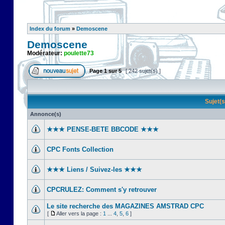
Index du forum
»
Demoscene
Demoscene
Modérateur:
poulette73
Page
1
sur
5
[ 242 sujet(s) ]
Sujet(
Annonce(s)
★★★ PENSE-BETE BBCODE ★★★
CPC Fonts Collection
★★★ Liens / Suivez-les ★★★
CPCRULEZ: Comment s'y retrouver‎
Le site recherche des MAGAZINES AMSTRAD CPC
[
Aller vers la page :
1
...
4
,
5
,
6
]