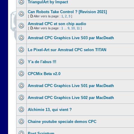
TriangulArt by Impact
Can Robots Take Control ? [Revision 2021]
[
Aller vers la page :
1
,
2
,
3
]
Amstrad CPC et son chip audio
[
Aller vers la page :
1
...
9
,
10
,
11
]
Amstrad CPC Graphics Live S03 par MacDeath
Le Pixel-Art sur Amstrad CPC selon TITAN
Y'a de l'abus !!!
CPCMix Beta v2.0
Amstrad CPC Graphics Live S01 par MacDeath
Amstrad CPC Graphics Live S02 par MacDeath
Alchimie 13, qui vient ?
Chaine youtube speciale demos CPC
Post Scriptum