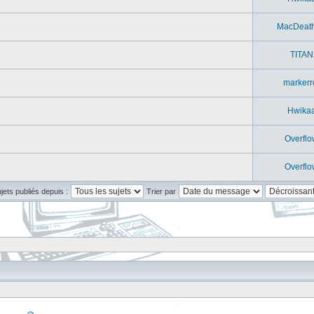
MacDeat
TITAN
markerr
Hwika
Overflo
Overflo
ujets publiés depuis :
Trier par