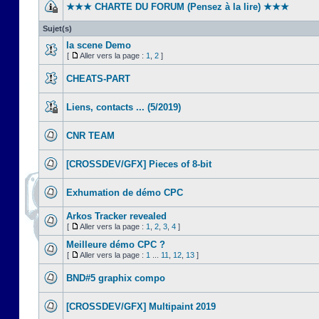
★★★ CHARTE DU FORUM (Pensez à la lire) ★★★
Sujet(s)
la scene Demo
[
Aller vers la page :
1
,
2
]
CHEATS-PART
Liens, contacts ... (5/2019)
CNR TEAM
[CROSSDEV/GFX] Pieces of 8-bit
Exhumation de démo CPC
Arkos Tracker revealed
[
Aller vers la page :
1
,
2
,
3
,
4
]
Meilleure démo CPC ?
[
Aller vers la page :
1
...
11
,
12
,
13
]
BND#5 graphix compo
[CROSSDEV/GFX] Multipaint 2019