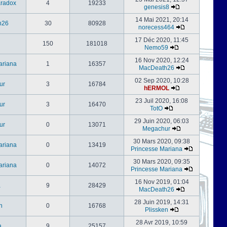
radox
4
19233
genesis8
14 Mai 2021, 20:14
h26
30
80928
norecess464
17 Déc 2020, 11:45
150
181018
Nemo59
16 Nov 2020, 12:24
ariana
1
16357
MacDeath26
02 Sep 2020, 10:28
ur
3
16784
hERMOL
23 Juil 2020, 16:08
ur
3
16470
TotO
29 Juin 2020, 06:03
ur
0
13071
Megachur
30 Mars 2020, 09:38
ariana
0
13419
Princesse Mariana
30 Mars 2020, 09:35
ariana
0
14072
Princesse Mariana
16 Nov 2019, 01:04
a
9
28429
MacDeath26
28 Juin 2019, 14:31
n
0
16768
Plissken
28 Avr 2019, 10:59
a
9
25157