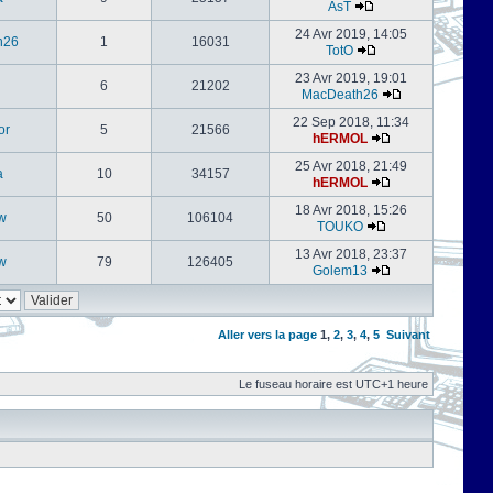
AsT
24 Avr 2019, 14:05
h26
1
16031
TotO
23 Avr 2019, 19:01
6
21202
MacDeath26
22 Sep 2018, 11:34
or
5
21566
hERMOL
25 Avr 2018, 21:49
a
10
34157
hERMOL
18 Avr 2018, 15:26
w
50
106104
TOUKO
13 Avr 2018, 23:37
w
79
126405
Golem13
Aller vers la page
1
,
2
,
3
,
4
,
5
Suivant
Le fuseau horaire est UTC+1 heure