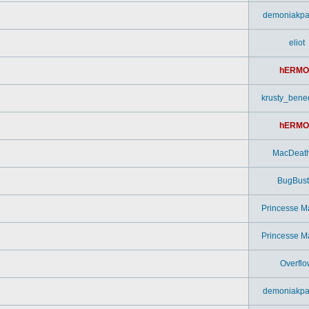
demoniakpa
eliot
hERMO
krusty_bened
hERMO
MacDeat
BugBust
Princesse M
Princesse M
Overflo
demoniakpa