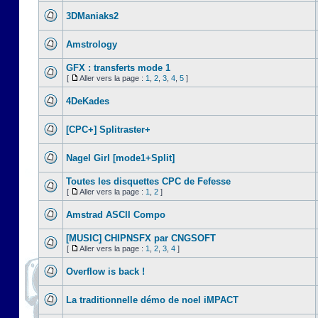
3DManiaks2
Amstrology
GFX : transferts mode 1
[
Aller vers la page :
1
,
2
,
3
,
4
,
5
]
4DeKades
[CPC+] Splitraster+
Nagel Girl [mode1+Split]
Toutes les disquettes CPC de Fefesse
[
Aller vers la page :
1
,
2
]
Amstrad ASCII Compo
[MUSIC] CHIPNSFX par CNGSOFT
[
Aller vers la page :
1
,
2
,
3
,
4
]
Overflow is back !
La traditionnelle démo de noel iMPACT