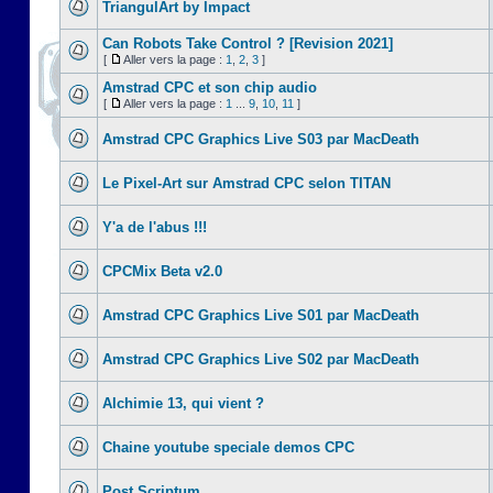
TriangulArt by Impact
Can Robots Take Control ? [Revision 2021]
[
Aller vers la page :
1
,
2
,
3
]
Amstrad CPC et son chip audio
[
Aller vers la page :
1
...
9
,
10
,
11
]
Amstrad CPC Graphics Live S03 par MacDeath
Le Pixel-Art sur Amstrad CPC selon TITAN
Y'a de l'abus !!!
CPCMix Beta v2.0
Amstrad CPC Graphics Live S01 par MacDeath
Amstrad CPC Graphics Live S02 par MacDeath
Alchimie 13, qui vient ?
Chaine youtube speciale demos CPC
Post Scriptum