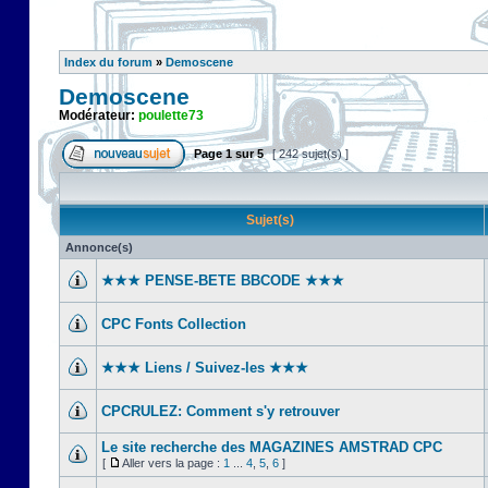
Index du forum
»
Demoscene
Demoscene
Modérateur:
poulette73
Page
1
sur
5
[ 242 sujet(s) ]
Sujet(s)
Annonce(s)
★★★ PENSE-BETE BBCODE ★★★
CPC Fonts Collection
★★★ Liens / Suivez-les ★★★
CPCRULEZ: Comment s'y retrouver‎
Le site recherche des MAGAZINES AMSTRAD CPC
[
Aller vers la page :
1
...
4
,
5
,
6
]