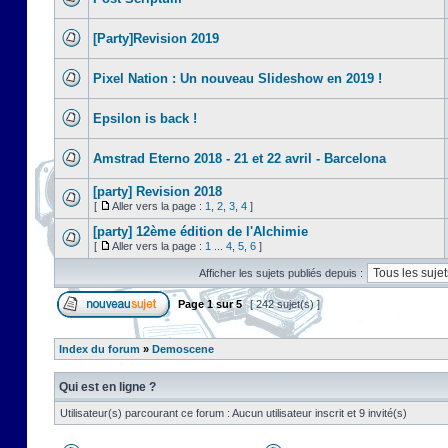
[Party]Revision 2019
Pixel Nation : Un nouveau Slideshow en 2019 !
Epsilon is back !
Amstrad Eterno 2018 - 21 et 22 avril - Barcelona
[party] Revision 2018
[
Aller vers la page :
1
,
2
,
3
,
4
]
[party] 12ème édition de l'Alchimie
[
Aller vers la page :
1
...
4
,
5
,
6
]
Afficher les sujets publiés depuis :
Page
1
sur
5
[ 242 sujet(s) ]
Index du forum
»
Demoscene
Qui est en ligne ?
Utilisateur(s) parcourant ce forum : Aucun utilisateur inscrit et 9 invité(s)