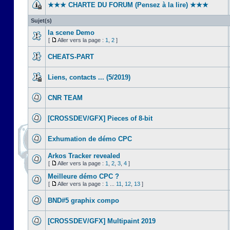
★★★ CHARTE DU FORUM (Pensez à la lire) ★★★
Sujet(s)
la scene Demo
[
Aller vers la page :
1
,
2
]
CHEATS-PART
Liens, contacts ... (5/2019)
CNR TEAM
[CROSSDEV/GFX] Pieces of 8-bit
Exhumation de démo CPC
Arkos Tracker revealed
[
Aller vers la page :
1
,
2
,
3
,
4
]
Meilleure démo CPC ?
[
Aller vers la page :
1
...
11
,
12
,
13
]
BND#5 graphix compo
[CROSSDEV/GFX] Multipaint 2019