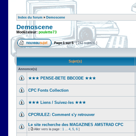
Index du forum
»
Demoscene
Demoscene
Modérateur:
poulette73
Page
1
sur
5
[ 242 sujet(s) ]
Sujet(s)
Annonce(s)
★★★ PENSE-BETE BBCODE ★★★
CPC Fonts Collection
★★★ Liens / Suivez-les ★★★
CPCRULEZ: Comment s'y retrouver‎
Le site recherche des MAGAZINES AMSTRAD CPC
[
Aller vers la page :
1
...
4
,
5
,
6
]