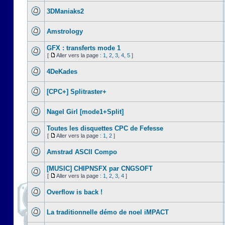
3DManiaks2
Amstrology
GFX : transferts mode 1
[
Aller vers la page :
1
,
2
,
3
,
4
,
5
]
4DeKades
[CPC+] Splitraster+
Nagel Girl [mode1+Split]
Toutes les disquettes CPC de Fefesse
[
Aller vers la page :
1
,
2
]
Amstrad ASCII Compo
[MUSIC] CHIPNSFX par CNGSOFT
[
Aller vers la page :
1
,
2
,
3
,
4
]
Overflow is back !
La traditionnelle démo de noel iMPACT