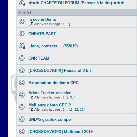
★★★ CHARTE DU FORUM (Pensez à la lire) ★★★
Sujet(s)
la scene Demo
[
Aller vers la page :
1
,
2
]
CHEATS-PART
Liens, contacts ... (5/2019)
CNR TEAM
[CROSSDEV/GFX] Pieces of 8-bit
Exhumation de démo CPC
Arkos Tracker revealed
[
Aller vers la page :
1
,
2
,
3
,
4
]
Meilleure démo CPC ?
[
Aller vers la page :
1
...
11
,
12
,
13
]
BND#5 graphix compo
[CROSSDEV/GFX] Multipaint 2019