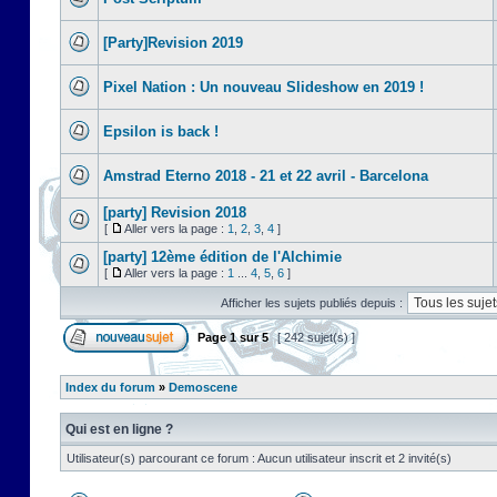
[Party]Revision 2019
Pixel Nation : Un nouveau Slideshow en 2019 !
Epsilon is back !
Amstrad Eterno 2018 - 21 et 22 avril - Barcelona
[party] Revision 2018
[
Aller vers la page :
1
,
2
,
3
,
4
]
[party] 12ème édition de l'Alchimie
[
Aller vers la page :
1
...
4
,
5
,
6
]
Afficher les sujets publiés depuis :
Page
1
sur
5
[ 242 sujet(s) ]
Index du forum
»
Demoscene
Qui est en ligne ?
Utilisateur(s) parcourant ce forum : Aucun utilisateur inscrit et 2 invité(s)