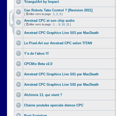
TriangulArt by Impact
Can Robots Take Control ? [Revision 2021]
[
Aller vers la page :
1
,
2
,
3
]
Amstrad CPC et son chip audio
[
Aller vers la page :
1
...
9
,
10
,
11
]
Amstrad CPC Graphics Live S03 par MacDeath
Le Pixel-Art sur Amstrad CPC selon TITAN
Y'a de l'abus !!!
CPCMix Beta v2.0
Amstrad CPC Graphics Live S01 par MacDeath
Amstrad CPC Graphics Live S02 par MacDeath
Alchimie 13, qui vient ?
Chaine youtube speciale demos CPC
Post Scriptum