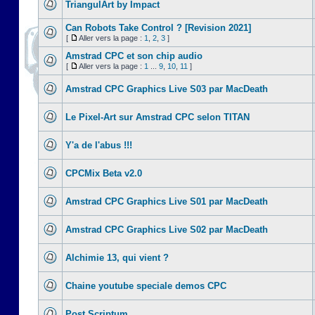
TriangulArt by Impact
Can Robots Take Control ? [Revision 2021]
[
Aller vers la page :
1
,
2
,
3
]
Amstrad CPC et son chip audio
[
Aller vers la page :
1
...
9
,
10
,
11
]
Amstrad CPC Graphics Live S03 par MacDeath
Le Pixel-Art sur Amstrad CPC selon TITAN
Y'a de l'abus !!!
CPCMix Beta v2.0
Amstrad CPC Graphics Live S01 par MacDeath
Amstrad CPC Graphics Live S02 par MacDeath
Alchimie 13, qui vient ?
Chaine youtube speciale demos CPC
Post Scriptum