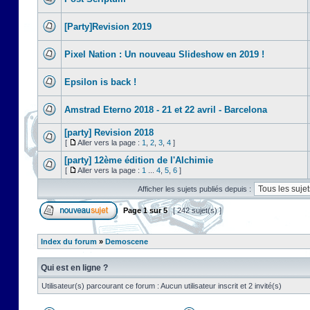
[Party]Revision 2019
Pixel Nation : Un nouveau Slideshow en 2019 !
Epsilon is back !
Amstrad Eterno 2018 - 21 et 22 avril - Barcelona
[party] Revision 2018
[
Aller vers la page :
1
,
2
,
3
,
4
]
[party] 12ème édition de l'Alchimie
[
Aller vers la page :
1
...
4
,
5
,
6
]
Afficher les sujets publiés depuis :
Page
1
sur
5
[ 242 sujet(s) ]
Index du forum
»
Demoscene
Qui est en ligne ?
Utilisateur(s) parcourant ce forum : Aucun utilisateur inscrit et 2 invité(s)