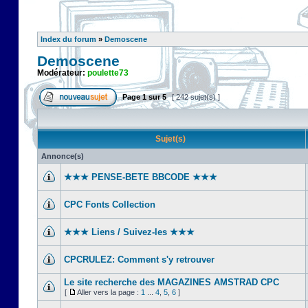
Index du forum
»
Demoscene
Demoscene
Modérateur:
poulette73
Page
1
sur
5
[ 242 sujet(s) ]
Sujet(s)
Annonce(s)
★★★ PENSE-BETE BBCODE ★★★
CPC Fonts Collection
★★★ Liens / Suivez-les ★★★
CPCRULEZ: Comment s'y retrouver‎
Le site recherche des MAGAZINES AMSTRAD CPC
[
Aller vers la page :
1
...
4
,
5
,
6
]