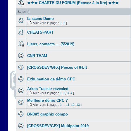
★★★ CHARTE DU FORUM (Pensez à la lire) ★★★
Sujet(s)
la scene Demo
[
Aller vers la page :
1
,
2
]
CHEATS-PART
Liens, contacts ... (5/2019)
CNR TEAM
[CROSSDEV/GFX] Pieces of 8-bit
Exhumation de démo CPC
Arkos Tracker revealed
[
Aller vers la page :
1
,
2
,
3
,
4
]
Meilleure démo CPC ?
[
Aller vers la page :
1
...
11
,
12
,
13
]
BND#5 graphix compo
[CROSSDEV/GFX] Multipaint 2019