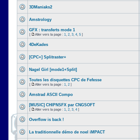
3DManiaks2
Amstrology
GFX : transferts mode 1
[
Aller vers la page :
1
,
2
,
3
,
4
,
5
]
4DeKades
[CPC+] Splitraster+
Nagel Girl [mode1+Split]
Toutes les disquettes CPC de Fefesse
[
Aller vers la page :
1
,
2
]
Amstrad ASCII Compo
[MUSIC] CHIPNSFX par CNGSOFT
[
Aller vers la page :
1
,
2
,
3
,
4
]
Overflow is back !
La traditionnelle démo de noel iMPACT