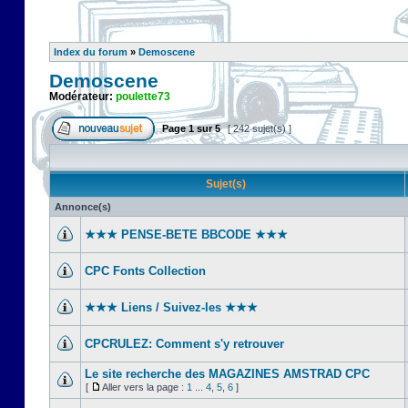
Index du forum
»
Demoscene
Demoscene
Modérateur:
poulette73
Page
1
sur
5
[ 242 sujet(s) ]
Sujet(s)
Annonce(s)
★★★ PENSE-BETE BBCODE ★★★
CPC Fonts Collection
★★★ Liens / Suivez-les ★★★
CPCRULEZ: Comment s'y retrouver‎
Le site recherche des MAGAZINES AMSTRAD CPC
[
Aller vers la page :
1
...
4
,
5
,
6
]