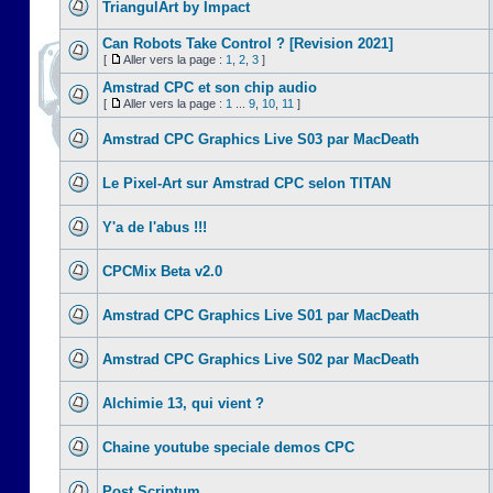
TriangulArt by Impact
Can Robots Take Control ? [Revision 2021]
[
Aller vers la page :
1
,
2
,
3
]
Amstrad CPC et son chip audio
[
Aller vers la page :
1
...
9
,
10
,
11
]
Amstrad CPC Graphics Live S03 par MacDeath
Le Pixel-Art sur Amstrad CPC selon TITAN
Y'a de l'abus !!!
CPCMix Beta v2.0
Amstrad CPC Graphics Live S01 par MacDeath
Amstrad CPC Graphics Live S02 par MacDeath
Alchimie 13, qui vient ?
Chaine youtube speciale demos CPC
Post Scriptum