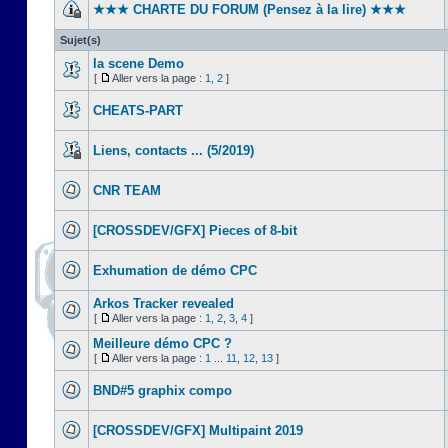
★★★ CHARTE DU FORUM (Pensez à la lire) ★★★
Sujet(s)
la scene Demo
[
Aller vers la page :
1
,
2
]
CHEATS-PART
Liens, contacts ... (5/2019)
CNR TEAM
[CROSSDEV/GFX] Pieces of 8-bit
Exhumation de démo CPC
Arkos Tracker revealed
[
Aller vers la page :
1
,
2
,
3
,
4
]
Meilleure démo CPC ?
[
Aller vers la page :
1
...
11
,
12
,
13
]
BND#5 graphix compo
[CROSSDEV/GFX] Multipaint 2019