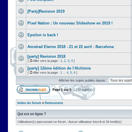
[Party]Revision 2019
Pixel Nation : Un nouveau Slideshow en 2019 !
Epsilon is back !
Amstrad Eterno 2018 - 21 et 22 avril - Barcelona
[party] Revision 2018
[
Aller vers la page :
1
,
2
,
3
,
4
]
[party] 12ème édition de l'Alchimie
[
Aller vers la page :
1
...
4
,
5
,
6
]
Afficher les sujets publiés depuis :
Page
1
sur
5
[ 242 sujet(s) ]
Index du forum
»
Demoscene
Qui est en ligne ?
Utilisateur(s) parcourant ce forum : Aucun utilisateur inscrit et 16 invité(s)