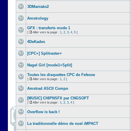
3DManiaks2
Amstrology
GFX : transferts mode 1
[
Aller vers la page :
1
,
2
,
3
,
4
,
5
]
4DeKades
[CPC+] Splitraster+
Nagel Girl [mode1+Split]
Toutes les disquettes CPC de Fefesse
[
Aller vers la page :
1
,
2
]
Amstrad ASCII Compo
[MUSIC] CHIPNSFX par CNGSOFT
[
Aller vers la page :
1
,
2
,
3
,
4
]
Overflow is back !
La traditionnelle démo de noel iMPACT