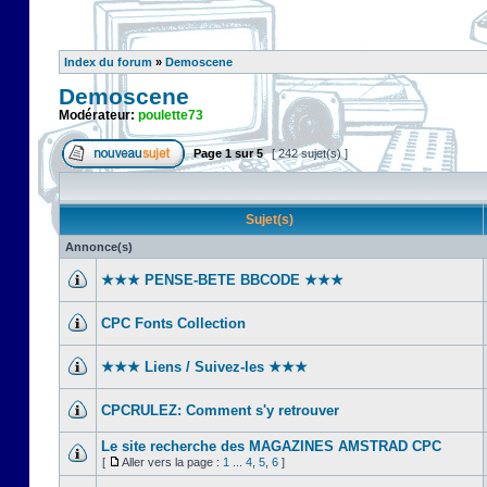
Index du forum
»
Demoscene
Demoscene
Modérateur:
poulette73
Page
1
sur
5
[ 242 sujet(s) ]
Sujet(s)
Annonce(s)
★★★ PENSE-BETE BBCODE ★★★
CPC Fonts Collection
★★★ Liens / Suivez-les ★★★
CPCRULEZ: Comment s'y retrouver‎
Le site recherche des MAGAZINES AMSTRAD CPC
[
Aller vers la page :
1
...
4
,
5
,
6
]