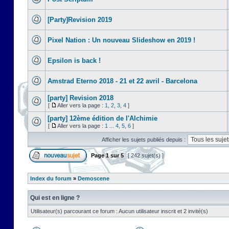
[Party]Revision 2019
Pixel Nation : Un nouveau Slideshow en 2019 !
Epsilon is back !
Amstrad Eterno 2018 - 21 et 22 avril - Barcelona
[party] Revision 2018
[
Aller vers la page :
1
,
2
,
3
,
4
]
[party] 12ème édition de l'Alchimie
[
Aller vers la page :
1
...
4
,
5
,
6
]
Afficher les sujets publiés depuis :
Page
1
sur
5
[ 242 sujet(s) ]
Index du forum
»
Demoscene
Qui est en ligne ?
Utilisateur(s) parcourant ce forum : Aucun utilisateur inscrit et 2 invité(s)