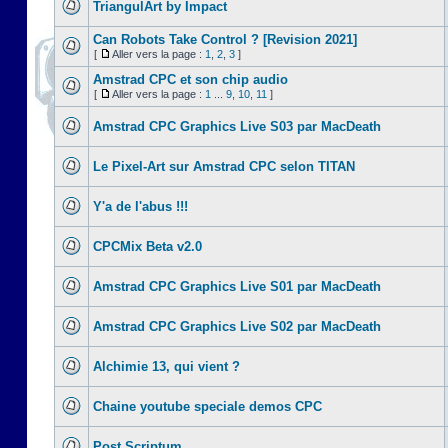
TriangulArt by Impact
Can Robots Take Control ? [Revision 2021]
[
Aller vers la page :
1
,
2
,
3
]
Amstrad CPC et son chip audio
[
Aller vers la page :
1
...
9
,
10
,
11
]
Amstrad CPC Graphics Live S03 par MacDeath
Le Pixel-Art sur Amstrad CPC selon TITAN
Y'a de l'abus !!!
CPCMix Beta v2.0
Amstrad CPC Graphics Live S01 par MacDeath
Amstrad CPC Graphics Live S02 par MacDeath
Alchimie 13, qui vient ?
Chaine youtube speciale demos CPC
Post Scriptum