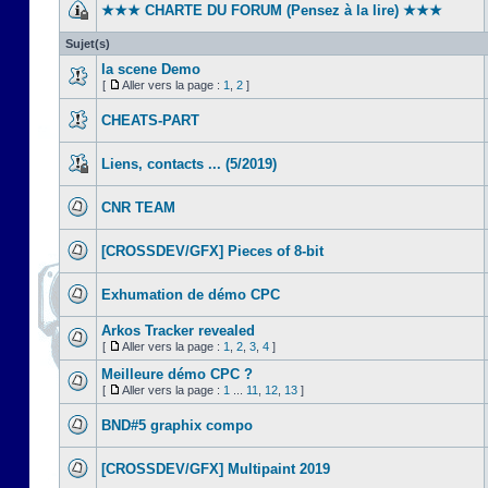
★★★ CHARTE DU FORUM (Pensez à la lire) ★★★
Sujet(s)
la scene Demo
[
Aller vers la page :
1
,
2
]
CHEATS-PART
Liens, contacts ... (5/2019)
CNR TEAM
[CROSSDEV/GFX] Pieces of 8-bit
Exhumation de démo CPC
Arkos Tracker revealed
[
Aller vers la page :
1
,
2
,
3
,
4
]
Meilleure démo CPC ?
[
Aller vers la page :
1
...
11
,
12
,
13
]
BND#5 graphix compo
[CROSSDEV/GFX] Multipaint 2019