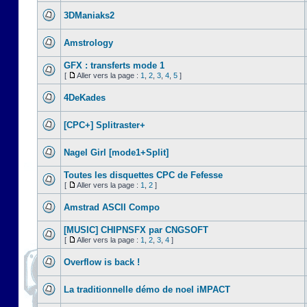
3DManiaks2
Amstrology
GFX : transferts mode 1
[
Aller vers la page :
1
,
2
,
3
,
4
,
5
]
4DeKades
[CPC+] Splitraster+
Nagel Girl [mode1+Split]
Toutes les disquettes CPC de Fefesse
[
Aller vers la page :
1
,
2
]
Amstrad ASCII Compo
[MUSIC] CHIPNSFX par CNGSOFT
[
Aller vers la page :
1
,
2
,
3
,
4
]
Overflow is back !
La traditionnelle démo de noel iMPACT