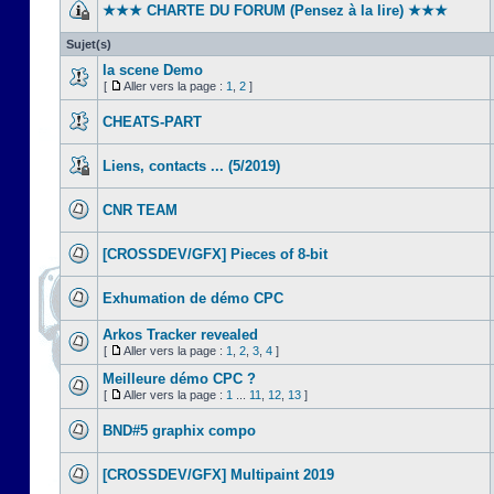
★★★ CHARTE DU FORUM (Pensez à la lire) ★★★
Sujet(s)
la scene Demo
[
Aller vers la page :
1
,
2
]
CHEATS-PART
Liens, contacts ... (5/2019)
CNR TEAM
[CROSSDEV/GFX] Pieces of 8-bit
Exhumation de démo CPC
Arkos Tracker revealed
[
Aller vers la page :
1
,
2
,
3
,
4
]
Meilleure démo CPC ?
[
Aller vers la page :
1
...
11
,
12
,
13
]
BND#5 graphix compo
[CROSSDEV/GFX] Multipaint 2019