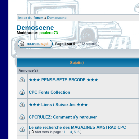
Index du forum
»
Demoscene
Demoscene
Modérateur:
poulette73
Page
1
sur
5
[ 242 sujet(s) ]
Sujet(s)
Annonce(s)
★★★ PENSE-BETE BBCODE ★★★
CPC Fonts Collection
★★★ Liens / Suivez-les ★★★
CPCRULEZ: Comment s'y retrouver‎
Le site recherche des MAGAZINES AMSTRAD CPC
[
Aller vers la page :
1
...
4
,
5
,
6
]