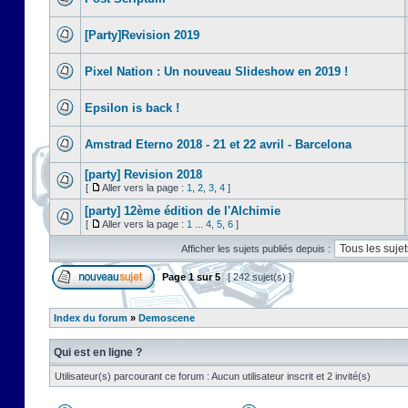
[Party]Revision 2019
Pixel Nation : Un nouveau Slideshow en 2019 !
Epsilon is back !
Amstrad Eterno 2018 - 21 et 22 avril - Barcelona
[party] Revision 2018
[
Aller vers la page :
1
,
2
,
3
,
4
]
[party] 12ème édition de l'Alchimie
[
Aller vers la page :
1
...
4
,
5
,
6
]
Afficher les sujets publiés depuis :
Page
1
sur
5
[ 242 sujet(s) ]
Index du forum
»
Demoscene
Qui est en ligne ?
Utilisateur(s) parcourant ce forum : Aucun utilisateur inscrit et 2 invité(s)