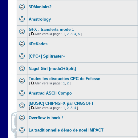
3DManiaks2
Amstrology
GFX : transferts mode 1
[
Aller vers la page :
1
,
2
,
3
,
4
,
5
]
4DeKades
[CPC+] Splitraster+
Nagel Girl [mode1+Split]
Toutes les disquettes CPC de Fefesse
[
Aller vers la page :
1
,
2
]
Amstrad ASCII Compo
[MUSIC] CHIPNSFX par CNGSOFT
[
Aller vers la page :
1
,
2
,
3
,
4
]
Overflow is back !
La traditionnelle démo de noel iMPACT