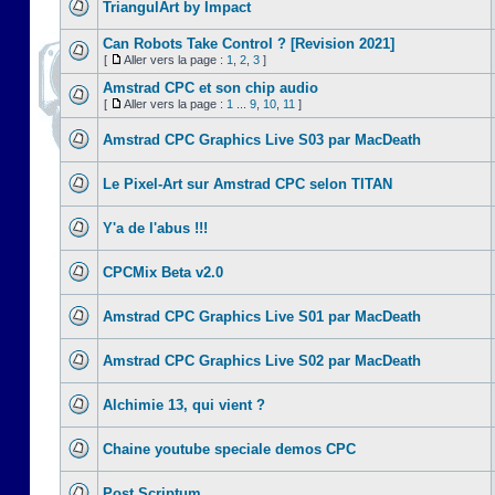
TriangulArt by Impact
Can Robots Take Control ? [Revision 2021]
[
Aller vers la page :
1
,
2
,
3
]
Amstrad CPC et son chip audio
[
Aller vers la page :
1
...
9
,
10
,
11
]
Amstrad CPC Graphics Live S03 par MacDeath
Le Pixel-Art sur Amstrad CPC selon TITAN
Y'a de l'abus !!!
CPCMix Beta v2.0
Amstrad CPC Graphics Live S01 par MacDeath
Amstrad CPC Graphics Live S02 par MacDeath
Alchimie 13, qui vient ?
Chaine youtube speciale demos CPC
Post Scriptum