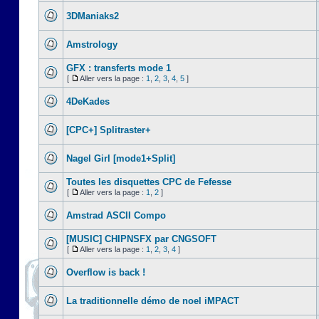
3DManiaks2
Amstrology
GFX : transferts mode 1
[
Aller vers la page :
1
,
2
,
3
,
4
,
5
]
4DeKades
[CPC+] Splitraster+
Nagel Girl [mode1+Split]
Toutes les disquettes CPC de Fefesse
[
Aller vers la page :
1
,
2
]
Amstrad ASCII Compo
[MUSIC] CHIPNSFX par CNGSOFT
[
Aller vers la page :
1
,
2
,
3
,
4
]
Overflow is back !
La traditionnelle démo de noel iMPACT