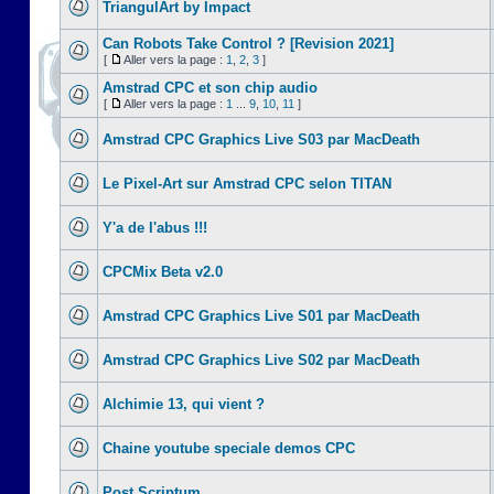
TriangulArt by Impact
Can Robots Take Control ? [Revision 2021]
[
Aller vers la page :
1
,
2
,
3
]
Amstrad CPC et son chip audio
[
Aller vers la page :
1
...
9
,
10
,
11
]
Amstrad CPC Graphics Live S03 par MacDeath
Le Pixel-Art sur Amstrad CPC selon TITAN
Y'a de l'abus !!!
CPCMix Beta v2.0
Amstrad CPC Graphics Live S01 par MacDeath
Amstrad CPC Graphics Live S02 par MacDeath
Alchimie 13, qui vient ?
Chaine youtube speciale demos CPC
Post Scriptum