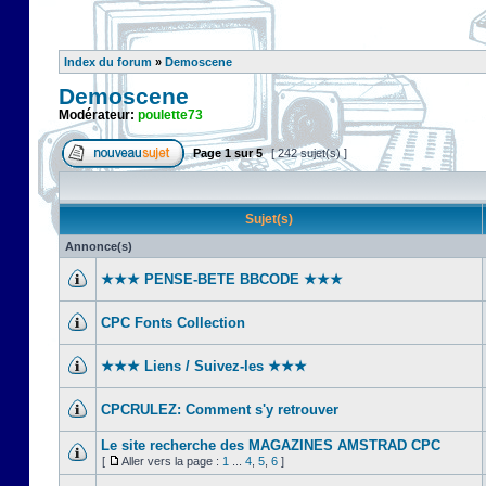
Index du forum
»
Demoscene
Demoscene
Modérateur:
poulette73
Page
1
sur
5
[ 242 sujet(s) ]
Sujet(s)
Annonce(s)
★★★ PENSE-BETE BBCODE ★★★
CPC Fonts Collection
★★★ Liens / Suivez-les ★★★
CPCRULEZ: Comment s'y retrouver‎
Le site recherche des MAGAZINES AMSTRAD CPC
[
Aller vers la page :
1
...
4
,
5
,
6
]