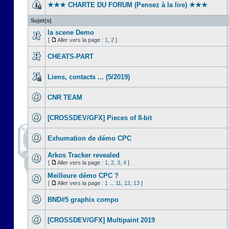
★★★ CHARTE DU FORUM (Pensez à la lire) ★★★
Sujet(s)
la scene Demo
[
Aller vers la page :
1
,
2
]
CHEATS-PART
Liens, contacts ... (5/2019)
CNR TEAM
[CROSSDEV/GFX] Pieces of 8-bit
Exhumation de démo CPC
Arkos Tracker revealed
[
Aller vers la page :
1
,
2
,
3
,
4
]
Meilleure démo CPC ?
[
Aller vers la page :
1
...
11
,
12
,
13
]
BND#5 graphix compo
[CROSSDEV/GFX] Multipaint 2019