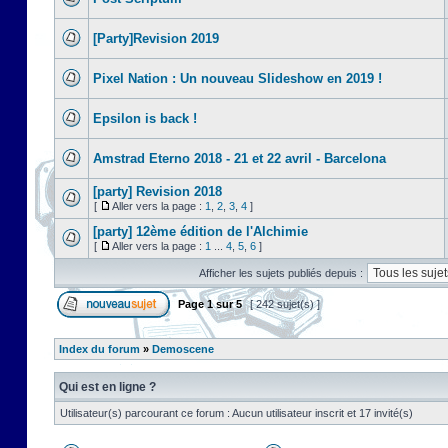
[Party]Revision 2019
Pixel Nation : Un nouveau Slideshow en 2019 !
Epsilon is back !
Amstrad Eterno 2018 - 21 et 22 avril - Barcelona
[party] Revision 2018
[
Aller vers la page :
1
,
2
,
3
,
4
]
[party] 12ème édition de l'Alchimie
[
Aller vers la page :
1
...
4
,
5
,
6
]
Afficher les sujets publiés depuis :
Page
1
sur
5
[ 242 sujet(s) ]
Index du forum
»
Demoscene
Qui est en ligne ?
Utilisateur(s) parcourant ce forum : Aucun utilisateur inscrit et 17 invité(s)