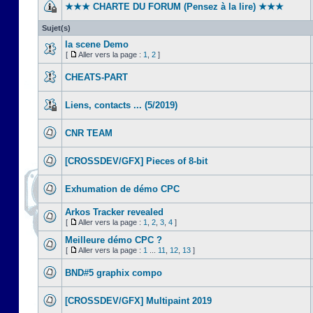
★★★ CHARTE DU FORUM (Pensez à la lire) ★★★
Sujet(s)
la scene Demo
[
Aller vers la page :
1
,
2
]
CHEATS-PART
Liens, contacts ... (5/2019)
CNR TEAM
[CROSSDEV/GFX] Pieces of 8-bit
Exhumation de démo CPC
Arkos Tracker revealed
[
Aller vers la page :
1
,
2
,
3
,
4
]
Meilleure démo CPC ?
[
Aller vers la page :
1
...
11
,
12
,
13
]
BND#5 graphix compo
[CROSSDEV/GFX] Multipaint 2019