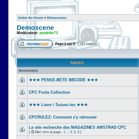
Index du forum
»
Demoscene
Demoscene
Modérateur:
poulette73
Page
1
sur
5
[ 242 sujet(s) ]
Sujet(s)
Annonce(s)
★★★ PENSE-BETE BBCODE ★★★
CPC Fonts Collection
★★★ Liens / Suivez-les ★★★
CPCRULEZ: Comment s'y retrouver‎
Le site recherche des MAGAZINES AMSTRAD CPC
[
Aller vers la page :
1
...
4
,
5
,
6
]