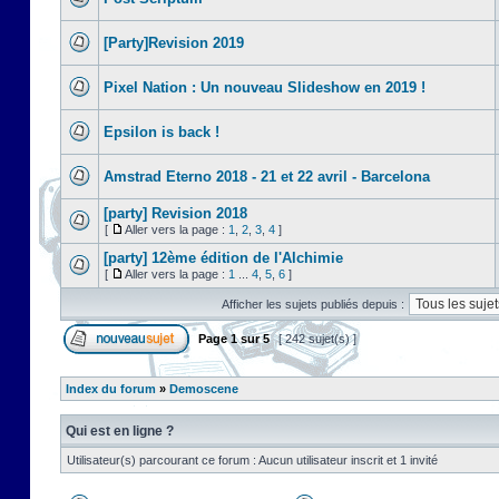
[Party]Revision 2019
Pixel Nation : Un nouveau Slideshow en 2019 !
Epsilon is back !
Amstrad Eterno 2018 - 21 et 22 avril - Barcelona
[party] Revision 2018
[
Aller vers la page :
1
,
2
,
3
,
4
]
[party] 12ème édition de l'Alchimie
[
Aller vers la page :
1
...
4
,
5
,
6
]
Afficher les sujets publiés depuis :
Page
1
sur
5
[ 242 sujet(s) ]
Index du forum
»
Demoscene
Qui est en ligne ?
Utilisateur(s) parcourant ce forum : Aucun utilisateur inscrit et 1 invité