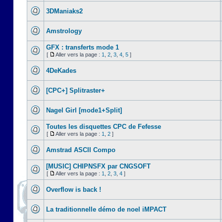
3DManiaks2
Amstrology
GFX : transferts mode 1
[
Aller vers la page :
1
,
2
,
3
,
4
,
5
]
4DeKades
[CPC+] Splitraster+
Nagel Girl [mode1+Split]
Toutes les disquettes CPC de Fefesse
[
Aller vers la page :
1
,
2
]
Amstrad ASCII Compo
[MUSIC] CHIPNSFX par CNGSOFT
[
Aller vers la page :
1
,
2
,
3
,
4
]
Overflow is back !
La traditionnelle démo de noel iMPACT