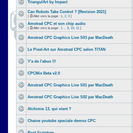
TriangulArt by Impact
Can Robots Take Control ? [Revision 2021]
[
Aller vers la page :
1
,
2
,
3
]
Amstrad CPC et son chip audio
[
Aller vers la page :
1
...
9
,
10
,
11
]
Amstrad CPC Graphics Live S03 par MacDeath
Le Pixel-Art sur Amstrad CPC selon TITAN
Y'a de l'abus !!!
CPCMix Beta v2.0
Amstrad CPC Graphics Live S01 par MacDeath
Amstrad CPC Graphics Live S02 par MacDeath
Alchimie 13, qui vient ?
Chaine youtube speciale demos CPC
Post Scriptum