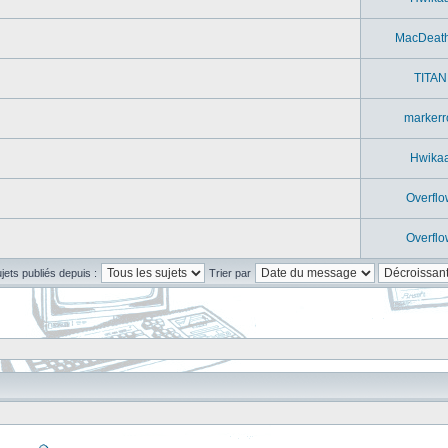
MacDeat
TITAN
markerr
Hwika
Overflo
Overflo
ujets publiés depuis :
Trier par