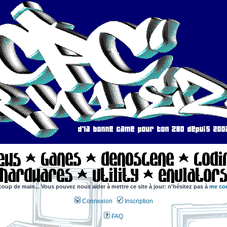
coup de main... Vous pouvez nous aider à mettre ce site à jour: n'hésitez pas à
me con
Connexion
Inscription
FAQ