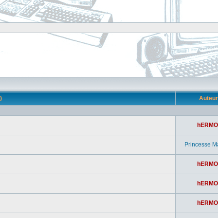
s)
Auteu
hERMO
Princesse M
hERMO
hERMO
hERMO