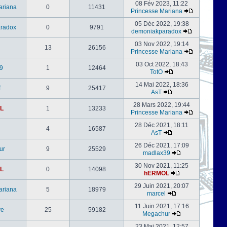
08 Fév 2023, 11:22
ariana
0
11431
Princesse Mariana
05 Déc 2022, 19:38
radox
0
9791
demoniakparadox
03 Nov 2022, 19:14
13
26156
Princesse Mariana
03 Oct 2022, 18:43
9
1
12464
TotO
14 Mai 2022, 18:36
f
9
25417
AsT
28 Mars 2022, 19:44
L
1
13233
Princesse Mariana
28 Déc 2021, 18:11
4
16587
AsT
26 Déc 2021, 17:09
ur
9
25529
madlax39
30 Nov 2021, 11:25
L
0
14098
hERMOL
29 Juin 2021, 20:07
ariana
5
18979
marcel
11 Juin 2021, 17:16
ve
25
59182
Megachur
23 Mai 2021, 12:57