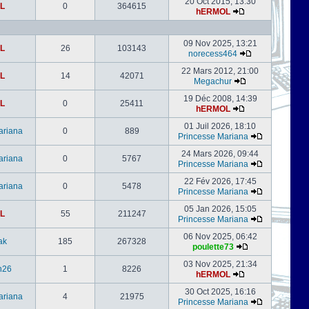
20 Oct 2015, 13:30
L
0
364615
hERMOL
09 Nov 2025, 13:21
L
26
103143
norecess464
22 Mars 2012, 21:00
L
14
42071
Megachur
19 Déc 2008, 14:39
L
0
25411
hERMOL
01 Juil 2026, 18:10
ariana
0
889
Princesse Mariana
24 Mars 2026, 09:44
ariana
0
5767
Princesse Mariana
22 Fév 2026, 17:45
ariana
0
5478
Princesse Mariana
05 Jan 2026, 15:05
L
55
211247
Princesse Mariana
06 Nov 2025, 06:42
ak
185
267328
poulette73
03 Nov 2025, 21:34
h26
1
8226
hERMOL
30 Oct 2025, 16:16
ariana
4
21975
Princesse Mariana