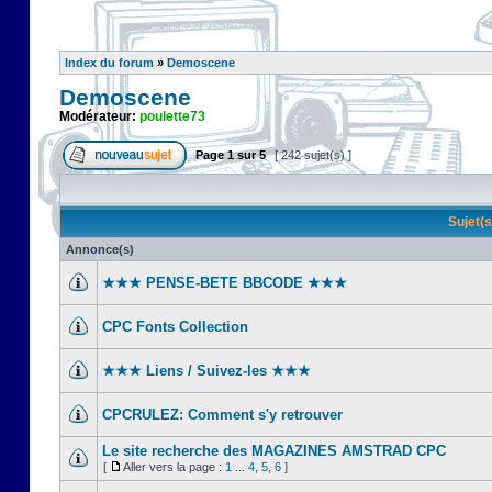
Index du forum
»
Demoscene
Demoscene
Modérateur:
poulette73
Page
1
sur
5
[ 242 sujet(s) ]
Sujet(
Annonce(s)
★★★ PENSE-BETE BBCODE ★★★
CPC Fonts Collection
★★★ Liens / Suivez-les ★★★
CPCRULEZ: Comment s'y retrouver‎
Le site recherche des MAGAZINES AMSTRAD CPC
[
Aller vers la page :
1
...
4
,
5
,
6
]