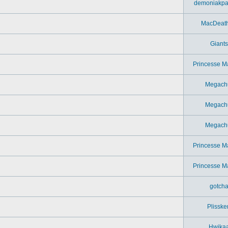
demoniakpa
MacDeat
Giants
Princesse M
Megach
Megach
Megach
Princesse M
Princesse M
gotch
Plisske
Hwika