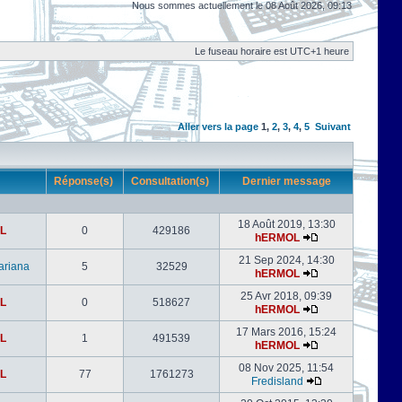
Nous sommes actuellement le 08 Août 2026, 09:13
Le fuseau horaire est UTC+1 heure
Aller vers la page
1
,
2
,
3
,
4
,
5
Suivant
r
Réponse(s)
Consultation(s)
Dernier message
18 Août 2019, 13:30
L
0
429186
hERMOL
21 Sep 2024, 14:30
ariana
5
32529
hERMOL
25 Avr 2018, 09:39
L
0
518627
hERMOL
17 Mars 2016, 15:24
L
1
491539
hERMOL
08 Nov 2025, 11:54
L
77
1761273
Fredisland