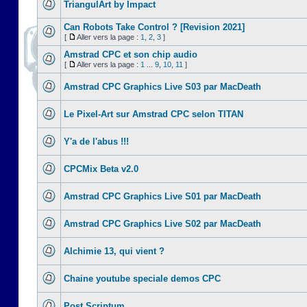
TriangulArt by Impact
Can Robots Take Control ? [Revision 2021]
[
Aller vers la page :
1
,
2
,
3
]
Amstrad CPC et son chip audio
[
Aller vers la page :
1
...
9
,
10
,
11
]
Amstrad CPC Graphics Live S03 par MacDeath
Le Pixel-Art sur Amstrad CPC selon TITAN
Y'a de l'abus !!!
CPCMix Beta v2.0
Amstrad CPC Graphics Live S01 par MacDeath
Amstrad CPC Graphics Live S02 par MacDeath
Alchimie 13, qui vient ?
Chaine youtube speciale demos CPC
Post Scriptum