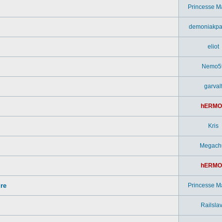
Princesse M
demoniakpa
eliot
Nemo5
garval
hERMO
Kris
Megach
hERMO
ure
Princesse M
Railsla