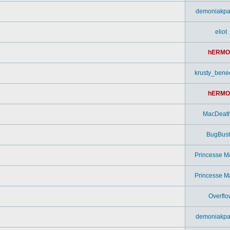
demoniakpa
eliot
hERMO
krusty_bened
hERMO
MacDeat
BugBust
Princesse M
Princesse M
Overflo
demoniakpa