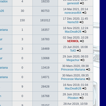
radox
4
19233
genesis8
14 Mai 2021, 20:14
h26
30
80753
norecess464
17 Déc 2020, 11:45
150
181012
Nemo59
16 Nov 2020, 12:24
ariana
1
16357
MacDeath26
02 Sep 2020, 10:28
ur
3
16783
hERMOL
23 Juil 2020, 16:08
ur
3
16469
TotO
29 Juin 2020, 06:03
ur
0
13068
Megachur
30 Mars 2020, 09:38
ariana
0
13419
Princesse Mariana
30 Mars 2020, 09:35
ariana
0
14071
Princesse Mariana
16 Nov 2019, 01:04
a
9
28428
MacDeath26
28 Juin 2019, 14:31
n
0
16768
Plissken
28 Avr 2019, 10:59
a
9
25157