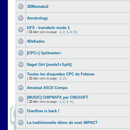
3DManiaks2
Amstrology
GFX : transferts mode 1
[
Aller vers la page :
1
,
2
,
3
,
4
,
5
]
4DeKades
[CPC+] Splitraster+
Nagel Girl [mode1+Split]
Toutes les disquettes CPC de Fefesse
[
Aller vers la page :
1
,
2
]
Amstrad ASCII Compo
[MUSIC] CHIPNSFX par CNGSOFT
[
Aller vers la page :
1
,
2
,
3
,
4
]
Overflow is back !
La traditionnelle démo de noel iMPACT