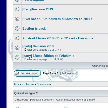
[Party]Revision 2019
Pixel Nation : Un nouveau Slideshow en 2019 !
Epsilon is back !
Amstrad Eterno 2018 - 21 et 22 avril - Barcelona
[party] Revision 2018
[
Aller vers la page :
1
,
2
,
3
,
4
]
[party] 12ème édition de l'Alchimie
[
Aller vers la page :
1
...
4
,
5
,
6
]
Afficher les s
Page
1
sur
5
[ 242 sujet(s) ]
Index du forum
»
Demoscene
Qui est en ligne ?
Utilisateur(s) parcourant ce forum : Aucun utilisateur inscrit et 1 invité