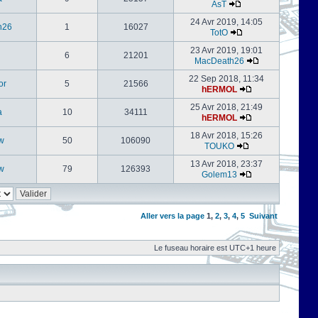
AsT
24 Avr 2019, 14:05
h26
1
16027
TotO
23 Avr 2019, 19:01
6
21201
MacDeath26
22 Sep 2018, 11:34
or
5
21566
hERMOL
25 Avr 2018, 21:49
a
10
34111
hERMOL
18 Avr 2018, 15:26
w
50
106090
TOUKO
13 Avr 2018, 23:37
w
79
126393
Golem13
Aller vers la page
1
,
2
,
3
,
4
,
5
Suivant
Le fuseau horaire est UTC+1 heure