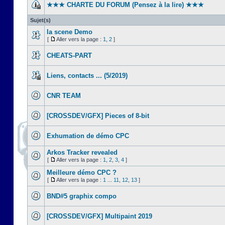
★★★ CHARTE DU FORUM (Pensez à la lire) ★★★
Sujet(s)
la scene Demo
[
Aller vers la page :
1
,
2
]
CHEATS-PART
Liens, contacts ... (5/2019)
CNR TEAM
[CROSSDEV/GFX] Pieces of 8-bit
Exhumation de démo CPC
Arkos Tracker revealed
[
Aller vers la page :
1
,
2
,
3
,
4
]
Meilleure démo CPC ?
[
Aller vers la page :
1
...
11
,
12
,
13
]
BND#5 graphix compo
[CROSSDEV/GFX] Multipaint 2019