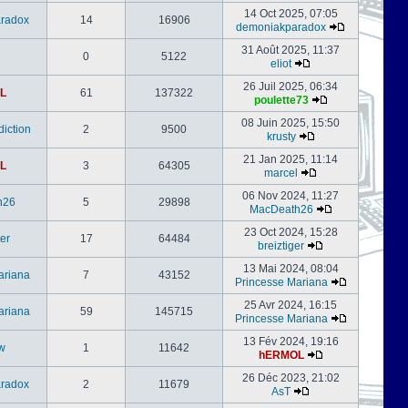
14 Oct 2025, 07:05
radox
14
16906
demoniakparadox
31 Août 2025, 11:37
0
5122
eliot
26 Juil 2025, 06:34
L
61
137322
poulette73
08 Juin 2025, 15:50
iction
2
9500
krusty
21 Jan 2025, 11:14
L
3
64305
marcel
06 Nov 2024, 11:27
h26
5
29898
MacDeath26
23 Oct 2024, 15:28
er
17
64484
breiztiger
13 Mai 2024, 08:04
ariana
7
43152
Princesse Mariana
25 Avr 2024, 16:15
ariana
59
145715
Princesse Mariana
13 Fév 2024, 19:16
w
1
11642
hERMOL
26 Déc 2023, 21:02
radox
2
11679
AsT