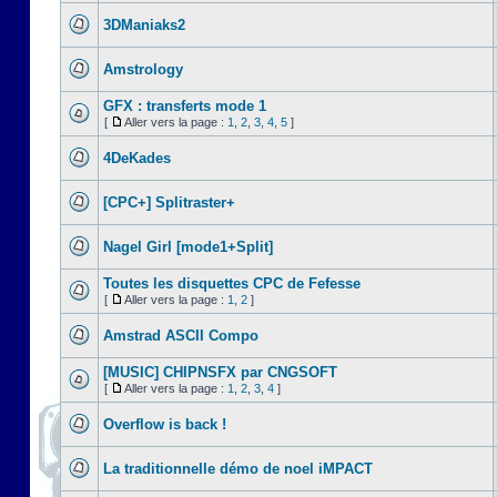
3DManiaks2
Amstrology
GFX : transferts mode 1
[
Aller vers la page :
1
,
2
,
3
,
4
,
5
]
4DeKades
[CPC+] Splitraster+
Nagel Girl [mode1+Split]
Toutes les disquettes CPC de Fefesse
[
Aller vers la page :
1
,
2
]
Amstrad ASCII Compo
[MUSIC] CHIPNSFX par CNGSOFT
[
Aller vers la page :
1
,
2
,
3
,
4
]
Overflow is back !
La traditionnelle démo de noel iMPACT