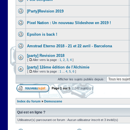
[Party]Revision 2019
Pixel Nation : Un nouveau Slideshow en 2019 !
Epsilon is back !
Amstrad Eterno 2018 - 21 et 22 avril - Barcelona
[party] Revision 2018
[
Aller vers la page :
1
,
2
,
3
,
4
]
[party] 12ème édition de l'Alchimie
[
Aller vers la page :
1
...
4
,
5
,
6
]
Afficher les sujets publiés depuis :
Page
1
sur
5
[ 242 sujet(s) ]
Index du forum
»
Demoscene
Qui est en ligne ?
Utilisateur(s) parcourant ce forum : Aucun utilisateur inscrit et 3 invité(s)