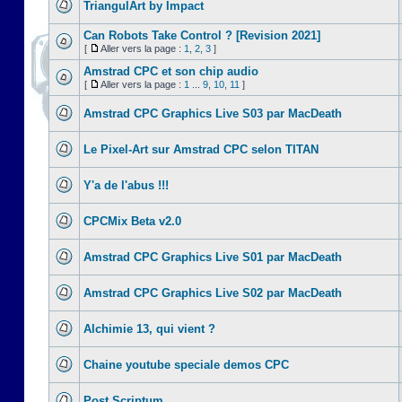
TriangulArt by Impact
Can Robots Take Control ? [Revision 2021]
[
Aller vers la page :
1
,
2
,
3
]
Amstrad CPC et son chip audio
[
Aller vers la page :
1
...
9
,
10
,
11
]
Amstrad CPC Graphics Live S03 par MacDeath
Le Pixel-Art sur Amstrad CPC selon TITAN
Y'a de l'abus !!!
CPCMix Beta v2.0
Amstrad CPC Graphics Live S01 par MacDeath
Amstrad CPC Graphics Live S02 par MacDeath
Alchimie 13, qui vient ?
Chaine youtube speciale demos CPC
Post Scriptum