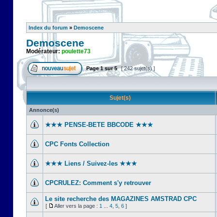
Index du forum
»
Demoscene
Demoscene
Modérateur:
poulette73
Page
1
sur
5
[ 242 sujet(s) ]
Sujet(s)
Annonce(s)
★★★ PENSE-BETE BBCODE ★★★
CPC Fonts Collection
★★★ Liens / Suivez-les ★★★
CPCRULEZ: Comment s'y retrouver‎
Le site recherche des MAGAZINES AMSTRAD CPC
[
Aller vers la page :
1
...
4
,
5
,
6
]