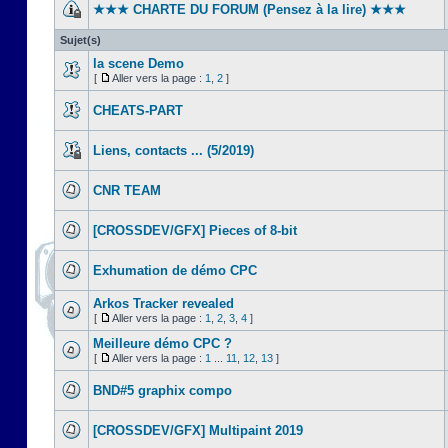
★★★ CHARTE DU FORUM (Pensez à la lire) ★★★
Sujet(s)
la scene Demo
[
Aller vers la page :
1
,
2
]
CHEATS-PART
Liens, contacts ... (5/2019)
CNR TEAM
[CROSSDEV/GFX] Pieces of 8-bit
Exhumation de démo CPC
Arkos Tracker revealed
[
Aller vers la page :
1
,
2
,
3
,
4
]
Meilleure démo CPC ?
[
Aller vers la page :
1
...
11
,
12
,
13
]
BND#5 graphix compo
[CROSSDEV/GFX] Multipaint 2019