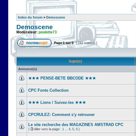
Index du forum
»
Demoscene
Demoscene
Modérateur:
poulette73
Page
1
sur
5
[ 242 sujet(s) ]
Sujet(s)
Annonce(s)
★★★ PENSE-BETE BBCODE ★★★
CPC Fonts Collection
★★★ Liens / Suivez-les ★★★
CPCRULEZ: Comment s'y retrouver‎
Le site recherche des MAGAZINES AMSTRAD CPC
[
Aller vers la page :
1
...
4
,
5
,
6
]