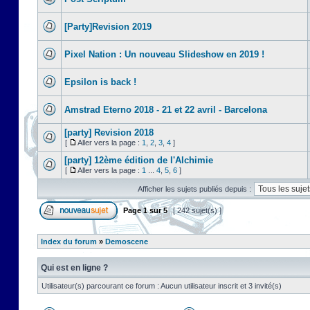
[Party]Revision 2019
Pixel Nation : Un nouveau Slideshow en 2019 !
Epsilon is back !
Amstrad Eterno 2018 - 21 et 22 avril - Barcelona
[party] Revision 2018
[
Aller vers la page :
1
,
2
,
3
,
4
]
[party] 12ème édition de l'Alchimie
[
Aller vers la page :
1
...
4
,
5
,
6
]
Afficher les sujets publiés depuis :
Page
1
sur
5
[ 242 sujet(s) ]
Index du forum
»
Demoscene
Qui est en ligne ?
Utilisateur(s) parcourant ce forum : Aucun utilisateur inscrit et 3 invité(s)