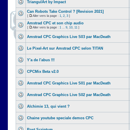
TriangulArt by Impact
Can Robots Take Control ? [Revision 2021]
[
Aller vers la page :
1
,
2
,
3
]
Amstrad CPC et son chip audio
[
Aller vers la page :
1
...
9
,
10
,
11
]
Amstrad CPC Graphics Live S03 par MacDeath
Le Pixel-Art sur Amstrad CPC selon TITAN
Y'a de l'abus !!!
CPCMix Beta v2.0
Amstrad CPC Graphics Live S01 par MacDeath
Amstrad CPC Graphics Live S02 par MacDeath
Alchimie 13, qui vient ?
Chaine youtube speciale demos CPC
Post Scriptum