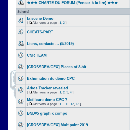
★★★ CHARTE DU FORUM (Pensez à la lire) ★★★
Sujet(s)
la scene Demo
[
Aller vers la page :
1
,
2
]
CHEATS-PART
Liens, contacts ... (5/2019)
CNR TEAM
[CROSSDEV/GFX] Pieces of 8-bit
Exhumation de démo CPC
Arkos Tracker revealed
[
Aller vers la page :
1
,
2
,
3
,
4
]
Meilleure démo CPC ?
[
Aller vers la page :
1
...
11
,
12
,
13
]
BND#5 graphix compo
[CROSSDEV/GFX] Multipaint 2019