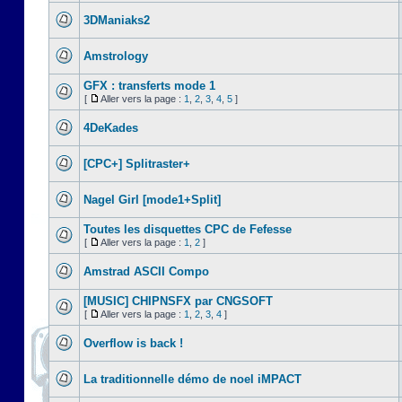
3DManiaks2
Amstrology
GFX : transferts mode 1
[
Aller vers la page :
1
,
2
,
3
,
4
,
5
]
4DeKades
[CPC+] Splitraster+
Nagel Girl [mode1+Split]
Toutes les disquettes CPC de Fefesse
[
Aller vers la page :
1
,
2
]
Amstrad ASCII Compo
[MUSIC] CHIPNSFX par CNGSOFT
[
Aller vers la page :
1
,
2
,
3
,
4
]
Overflow is back !
La traditionnelle démo de noel iMPACT