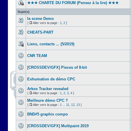
★★★ CHARTE DU FORUM (Pensez à la lire) ★★★
Sujet(s)
la scene Demo
[
Aller vers la page :
1
,
2
]
CHEATS-PART
Liens, contacts ... (5/2019)
CNR TEAM
[CROSSDEV/GFX] Pieces of 8-bit
Exhumation de démo CPC
Arkos Tracker revealed
[
Aller vers la page :
1
,
2
,
3
,
4
]
Meilleure démo CPC ?
[
Aller vers la page :
1
...
11
,
12
,
13
]
BND#5 graphix compo
[CROSSDEV/GFX] Multipaint 2019