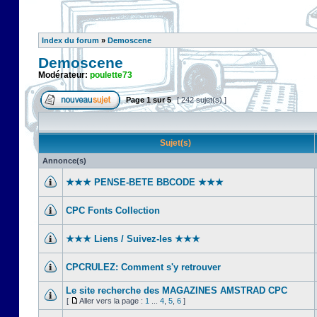
Index du forum
»
Demoscene
Demoscene
Modérateur:
poulette73
Page
1
sur
5
[ 242 sujet(s) ]
Sujet(s)
Annonce(s)
★★★ PENSE-BETE BBCODE ★★★
CPC Fonts Collection
★★★ Liens / Suivez-les ★★★
CPCRULEZ: Comment s'y retrouver‎
Le site recherche des MAGAZINES AMSTRAD CPC
[
Aller vers la page :
1
...
4
,
5
,
6
]