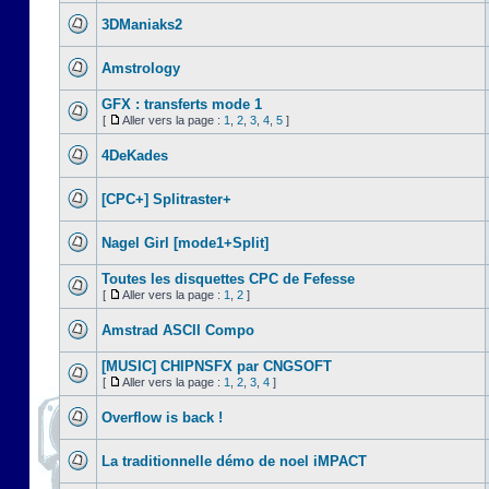
3DManiaks2
Amstrology
GFX : transferts mode 1
[
Aller vers la page :
1
,
2
,
3
,
4
,
5
]
4DeKades
[CPC+] Splitraster+
Nagel Girl [mode1+Split]
Toutes les disquettes CPC de Fefesse
[
Aller vers la page :
1
,
2
]
Amstrad ASCII Compo
[MUSIC] CHIPNSFX par CNGSOFT
[
Aller vers la page :
1
,
2
,
3
,
4
]
Overflow is back !
La traditionnelle démo de noel iMPACT