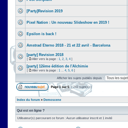
[Party]Revision 2019
Pixel Nation : Un nouveau Slideshow en 2019 !
Epsilon is back !
Amstrad Eterno 2018 - 21 et 22 avril - Barcelona
[party] Revision 2018
[
Aller vers la page :
1
,
2
,
3
,
4
]
[party] 12ème édition de l'Alchimie
[
Aller vers la page :
1
...
4
,
5
,
6
]
Afficher les sujets publiés depuis :
Page
1
sur
5
[ 242 sujet(s) ]
Index du forum
»
Demoscene
Qui est en ligne ?
Utilisateur(s) parcourant ce forum : Aucun utilisateur inscrit et 1 invité