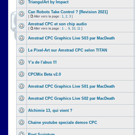
TriangulArt by Impact
Can Robots Take Control ? [Revision 2021]
[
Aller vers la page :
1
,
2
,
3
]
Amstrad CPC et son chip audio
[
Aller vers la page :
1
...
9
,
10
,
11
]
Amstrad CPC Graphics Live S03 par MacDeath
Le Pixel-Art sur Amstrad CPC selon TITAN
Y'a de l'abus !!!
CPCMix Beta v2.0
Amstrad CPC Graphics Live S01 par MacDeath
Amstrad CPC Graphics Live S02 par MacDeath
Alchimie 13, qui vient ?
Chaine youtube speciale demos CPC
Post Scriptum