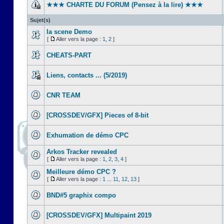
★★★ CHARTE DU FORUM (Pensez à la lire) ★★★
Sujet(s)
la scene Demo
[
Aller vers la page :
1
,
2
]
CHEATS-PART
Liens, contacts ... (5/2019)
CNR TEAM
[CROSSDEV/GFX] Pieces of 8-bit
Exhumation de démo CPC
Arkos Tracker revealed
[
Aller vers la page :
1
,
2
,
3
,
4
]
Meilleure démo CPC ?
[
Aller vers la page :
1
...
11
,
12
,
13
]
BND#5 graphix compo
[CROSSDEV/GFX] Multipaint 2019