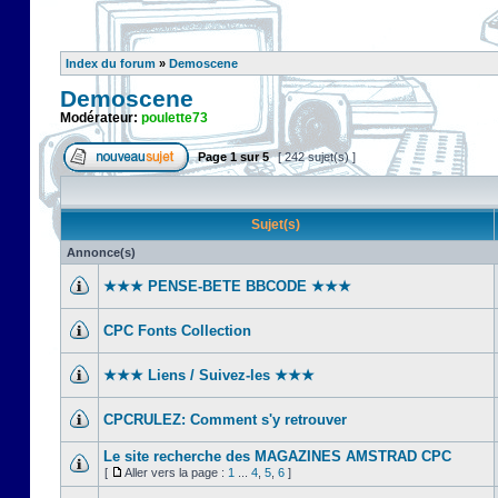
Index du forum
»
Demoscene
Demoscene
Modérateur:
poulette73
Page
1
sur
5
[ 242 sujet(s) ]
Sujet(s)
Annonce(s)
★★★ PENSE-BETE BBCODE ★★★
CPC Fonts Collection
★★★ Liens / Suivez-les ★★★
CPCRULEZ: Comment s'y retrouver‎
Le site recherche des MAGAZINES AMSTRAD CPC
[
Aller vers la page :
1
...
4
,
5
,
6
]