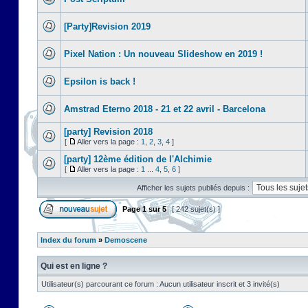
[Party]Revision 2019
Pixel Nation : Un nouveau Slideshow en 2019 !
Epsilon is back !
Amstrad Eterno 2018 - 21 et 22 avril - Barcelona
[party] Revision 2018
[
Aller vers la page :
1
,
2
,
3
,
4
]
[party] 12ème édition de l'Alchimie
[
Aller vers la page :
1
...
4
,
5
,
6
]
Afficher les sujets publiés depuis :
Page
1
sur
5
[ 242 sujet(s) ]
Index du forum
»
Demoscene
Qui est en ligne ?
Utilisateur(s) parcourant ce forum : Aucun utilisateur inscrit et 3 invité(s)