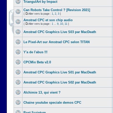
TriangulArt by Impact
Can Robots Take Control ? [Revision 2021]
[
Aller vers la page :
1
,
2
,
3
]
Amstrad CPC et son chip audio
[
Aller vers la page :
1
...
9
,
10
,
11
]
Amstrad CPC Graphics Live S03 par MacDeath
Le Pixel-Art sur Amstrad CPC selon TITAN
Y'a de l'abus !!!
CPCMix Beta v2.0
Amstrad CPC Graphics Live S01 par MacDeath
Amstrad CPC Graphics Live S02 par MacDeath
Alchimie 13, qui vient ?
Chaine youtube speciale demos CPC
Post Scriptum