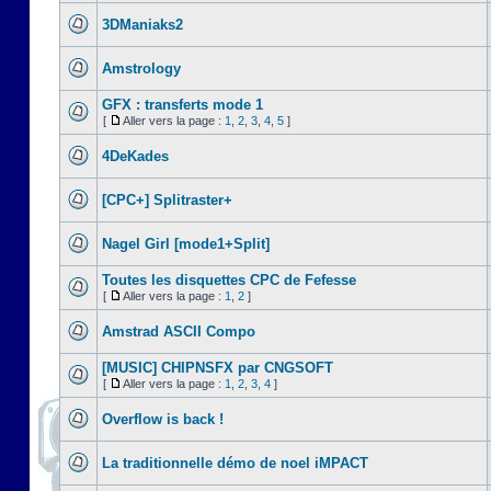
3DManiaks2
Amstrology
GFX : transferts mode 1
[
Aller vers la page :
1
,
2
,
3
,
4
,
5
]
4DeKades
[CPC+] Splitraster+
Nagel Girl [mode1+Split]
Toutes les disquettes CPC de Fefesse
[
Aller vers la page :
1
,
2
]
Amstrad ASCII Compo
[MUSIC] CHIPNSFX par CNGSOFT
[
Aller vers la page :
1
,
2
,
3
,
4
]
Overflow is back !
La traditionnelle démo de noel iMPACT