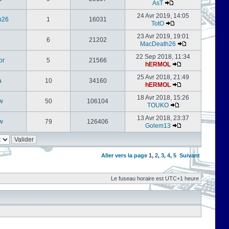
AsT
24 Avr 2019, 14:05
h26
1
16031
TotO
23 Avr 2019, 19:01
6
21202
MacDeath26
22 Sep 2018, 11:34
or
5
21566
hERMOL
25 Avr 2018, 21:49
a
10
34160
hERMOL
18 Avr 2018, 15:26
w
50
106104
TOUKO
13 Avr 2018, 23:37
w
79
126406
Golem13
Aller vers la page
1
,
2
,
3
,
4
,
5
Suivant
Le fuseau horaire est UTC+1 heure