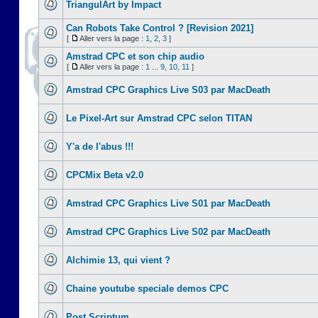
TriangulArt by Impact
Can Robots Take Control ? [Revision 2021]
[
Aller vers la page :
1
,
2
,
3
]
Amstrad CPC et son chip audio
[
Aller vers la page :
1
...
9
,
10
,
11
]
Amstrad CPC Graphics Live S03 par MacDeath
Le Pixel-Art sur Amstrad CPC selon TITAN
Y'a de l'abus !!!
CPCMix Beta v2.0
Amstrad CPC Graphics Live S01 par MacDeath
Amstrad CPC Graphics Live S02 par MacDeath
Alchimie 13, qui vient ?
Chaine youtube speciale demos CPC
Post Scriptum