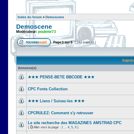
Index du forum
»
Demoscene
Demoscene
Modérateur:
poulette73
Page
1
sur
5
[ 242 sujet(s) ]
Sujet(
Annonce(s)
★★★ PENSE-BETE BBCODE ★★★
CPC Fonts Collection
★★★ Liens / Suivez-les ★★★
CPCRULEZ: Comment s'y retrouver‎
Le site recherche des MAGAZINES AMSTRAD CPC
[
Aller vers la page :
1
...
4
,
5
,
6
]