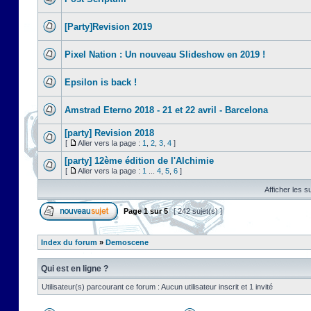
[Party]Revision 2019
Pixel Nation : Un nouveau Slideshow en 2019 !
Epsilon is back !
Amstrad Eterno 2018 - 21 et 22 avril - Barcelona
[party] Revision 2018
[
Aller vers la page :
1
,
2
,
3
,
4
]
[party] 12ème édition de l'Alchimie
[
Aller vers la page :
1
...
4
,
5
,
6
]
Afficher les s
Page
1
sur
5
[ 242 sujet(s) ]
Index du forum
»
Demoscene
Qui est en ligne ?
Utilisateur(s) parcourant ce forum : Aucun utilisateur inscrit et 1 invité