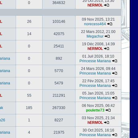
20 Oct 2015, 13:30
L
0
364632
hERMOL
09 Nov 2025, 13:21
L
26
103146
norecess464
22 Mars 2012, 21:00
L
14
42075
Megachur
19 Déc 2008, 14:39
L
0
25411
hERMOL
01 Juil 2026, 18:10
ariana
0
892
Princesse Mariana
24 Mars 2026, 09:44
ariana
0
5770
Princesse Mariana
22 Fév 2026, 17:45
ariana
0
5479
Princesse Mariana
05 Jan 2026, 15:05
L
55
211291
Princesse Mariana
06 Nov 2025, 06:42
ak
185
267330
poulette73
03 Nov 2025, 21:34
h26
1
8227
hERMOL
30 Oct 2025, 16:16
ariana
4
21975
Princesse Mariana