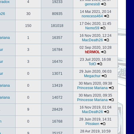
radox
4
19233
genesis8
14 Mai 2021, 20:14
h26
30
80935
norecess464
17 Déc 2020, 11:45
150
181018
Nemo59
16 Nov 2020, 12:24
ariana
1
16357
MacDeath26
02 Sep 2020, 10:28
ur
3
16784
hERMOL
23 Juil 2020, 16:08
ur
3
16470
TotO
29 Juin 2020, 06:03
ur
0
13071
Megachur
30 Mars 2020, 09:38
ariana
0
13419
Princesse Mariana
30 Mars 2020, 09:35
ariana
0
14072
Princesse Mariana
16 Nov 2019, 01:04
a
9
28429
MacDeath26
28 Juin 2019, 14:31
n
0
16768
Plissken
28 Avr 2019, 10:59
a
9
25157