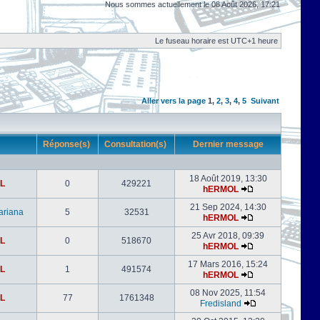
Nous sommes actuellement le 08 Août 2026, 17:21
Le fuseau horaire est UTC+1 heure
Aller vers la page
1
,
2
,
3
,
4
,
5
Suivant
r
Réponse(s)
Consultation(s)
Dernier message
18 Août 2019, 13:30
L
0
429221
hERMOL
21 Sep 2024, 14:30
ariana
5
32531
hERMOL
25 Avr 2018, 09:39
L
0
518670
hERMOL
17 Mars 2016, 15:24
L
1
491574
hERMOL
08 Nov 2025, 11:54
L
77
1761348
Fredisland