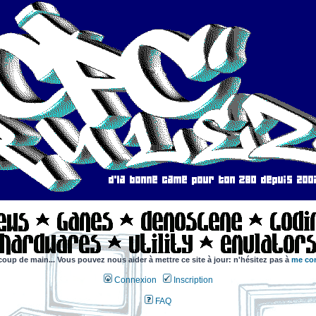
coup de main... Vous pouvez nous aider à mettre ce site à jour: n'hésitez pas à
me con
Connexion
Inscription
FAQ