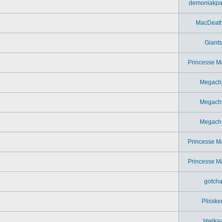
demoniakpa
MacDeat
Giants
Princesse M
Megach
Megach
Megach
Princesse M
Princesse M
gotch
Plisske
Hwika