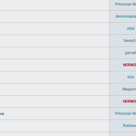
Princesse M
demoniakpa
eliot
Nemo5
garval
hERMO
Kris
Megach
hERMO
ure
Princesse M
Railsla