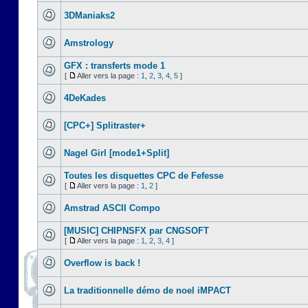
3DManiaks2
Amstrology
GFX : transferts mode 1
[
Aller vers la page :
1
,
2
,
3
,
4
,
5
]
4DeKades
[CPC+] Splitraster+
Nagel Girl [mode1+Split]
Toutes les disquettes CPC de Fefesse
[
Aller vers la page :
1
,
2
]
Amstrad ASCII Compo
[MUSIC] CHIPNSFX par CNGSOFT
[
Aller vers la page :
1
,
2
,
3
,
4
]
Overflow is back !
La traditionnelle démo de noel iMPACT