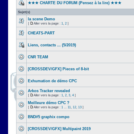
★★★ CHARTE DU FORUM (Pensez à la lire) ★★★
Sujet(s)
la scene Demo
[
Aller vers la page :
1
,
2
]
CHEATS-PART
Liens, contacts ... (5/2019)
CNR TEAM
[CROSSDEV/GFX] Pieces of 8-bit
Exhumation de démo CPC
Arkos Tracker revealed
[
Aller vers la page :
1
,
2
,
3
,
4
]
Meilleure démo CPC ?
[
Aller vers la page :
1
...
11
,
12
,
13
]
BND#5 graphix compo
[CROSSDEV/GFX] Multipaint 2019