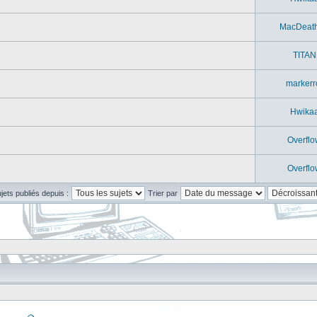
MacDeat
TITAN
markerr
Hwika
Overflo
Overflo
ujets publiés depuis :
Trier par