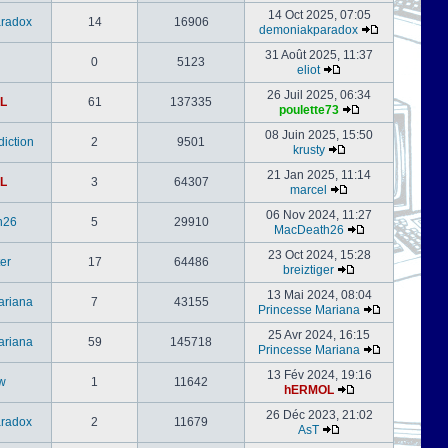
14 Oct 2025, 07:05
radox
14
16906
demoniakparadox
31 Août 2025, 11:37
0
5123
eliot
26 Juil 2025, 06:34
L
61
137335
poulette73
08 Juin 2025, 15:50
iction
2
9501
krusty
21 Jan 2025, 11:14
L
3
64307
marcel
06 Nov 2024, 11:27
h26
5
29910
MacDeath26
23 Oct 2024, 15:28
er
17
64486
breiztiger
13 Mai 2024, 08:04
ariana
7
43155
Princesse Mariana
25 Avr 2024, 16:15
ariana
59
145718
Princesse Mariana
13 Fév 2024, 19:16
w
1
11642
hERMOL
26 Déc 2023, 21:02
radox
2
11679
AsT