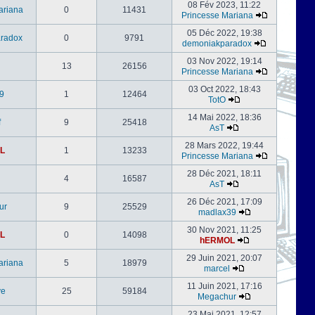
08 Fév 2023, 11:22
ariana
0
11431
Princesse Mariana
05 Déc 2022, 19:38
radox
0
9791
demoniakparadox
03 Nov 2022, 19:14
13
26156
Princesse Mariana
03 Oct 2022, 18:43
9
1
12464
TotO
14 Mai 2022, 18:36
f
9
25418
AsT
28 Mars 2022, 19:44
L
1
13233
Princesse Mariana
28 Déc 2021, 18:11
4
16587
AsT
26 Déc 2021, 17:09
ur
9
25529
madlax39
30 Nov 2021, 11:25
L
0
14098
hERMOL
29 Juin 2021, 20:07
ariana
5
18979
marcel
11 Juin 2021, 17:16
ve
25
59184
Megachur
23 Mai 2021, 12:57