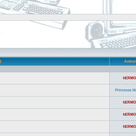
s)
Auteu
hERMO
Princesse M
hERMO
hERMO
hERMO