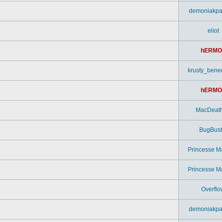
demoniakpa
eliot
hERMO
krusty_bened
hERMO
MacDeat
BugBust
Princesse M
Princesse M
Overflo
demoniakpa