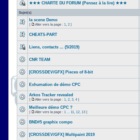
★★★ CHARTE DU FORUM (Pensez à la lire) ★★★
Sujet(s)
la scene Demo
[
Aller vers la page :
1
,
2
]
CHEATS-PART
Liens, contacts ... (5/2019)
CNR TEAM
[CROSSDEV/GFX] Pieces of 8-bit
Exhumation de démo CPC
Arkos Tracker revealed
[
Aller vers la page :
1
,
2
,
3
,
4
]
Meilleure démo CPC ?
[
Aller vers la page :
1
...
11
,
12
,
13
]
BND#5 graphix compo
[CROSSDEV/GFX] Multipaint 2019