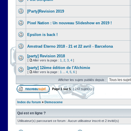
[Party]Revision 2019
Pixel Nation : Un nouveau Slideshow en 2019 !
Epsilon is back !
Amstrad Eterno 2018 - 21 et 22 avril - Barcelona
[party] Revision 2018
[
Aller vers la page :
1
,
2
,
3
,
4
]
[party] 12ème édition de l'Alchimie
[
Aller vers la page :
1
...
4
,
5
,
6
]
Afficher les sujets publiés depuis :
Page
1
sur
5
[ 242 sujet(s) ]
Index du forum
»
Demoscene
Qui est en ligne ?
Utilisateur(s) parcourant ce forum : Aucun utilisateur inscrit et 2 invité(s)