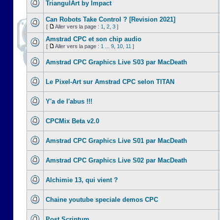
TriangulArt by Impact
Can Robots Take Control ? [Revision 2021]
[
Aller vers la page :
1
,
2
,
3
]
Amstrad CPC et son chip audio
[
Aller vers la page :
1
...
9
,
10
,
11
]
Amstrad CPC Graphics Live S03 par MacDeath
Le Pixel-Art sur Amstrad CPC selon TITAN
Y'a de l'abus !!!
CPCMix Beta v2.0
Amstrad CPC Graphics Live S01 par MacDeath
Amstrad CPC Graphics Live S02 par MacDeath
Alchimie 13, qui vient ?
Chaine youtube speciale demos CPC
Post Scriptum