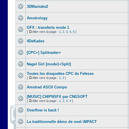
3DManiaks2
Amstrology
GFX : transferts mode 1
[
Aller vers la page :
1
,
2
,
3
,
4
,
5
]
4DeKades
[CPC+] Splitraster+
Nagel Girl [mode1+Split]
Toutes les disquettes CPC de Fefesse
[
Aller vers la page :
1
,
2
]
Amstrad ASCII Compo
[MUSIC] CHIPNSFX par CNGSOFT
[
Aller vers la page :
1
,
2
,
3
,
4
]
Overflow is back !
La traditionnelle démo de noel iMPACT