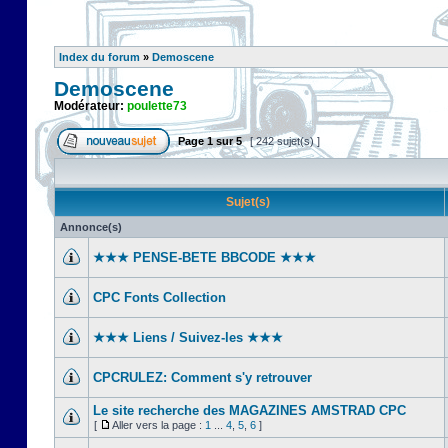
Index du forum
»
Demoscene
Demoscene
Modérateur:
poulette73
Page
1
sur
5
[ 242 sujet(s) ]
Sujet(s)
Annonce(s)
★★★ PENSE-BETE BBCODE ★★★
CPC Fonts Collection
★★★ Liens / Suivez-les ★★★
CPCRULEZ: Comment s'y retrouver‎
Le site recherche des MAGAZINES AMSTRAD CPC
[
Aller vers la page :
1
...
4
,
5
,
6
]