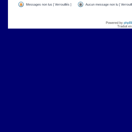
Messages non lus [ Verrouillés ]
Aucun message non lu [ Verrouill
Powered by
phpB
Traduit en