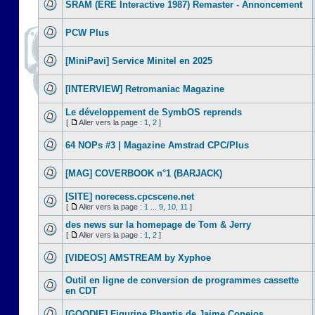
SRAM (ERE Interactive 1987) Remaster - Annoncement
PCW Plus
[MiniPavi] Service Minitel en 2025
[INTERVIEW] Retromaniac Magazine
Le développement de SymbOS reprends
[
Aller vers la page :
1
,
2
]
64 NOPs #3 | Magazine Amstrad CPC/Plus
[MAG] COVERBOOK n°1 (BARJACK)
[SITE] norecess.cpcscene.net
[
Aller vers la page :
1
...
9
,
10
,
11
]
des news sur la homepage de Tom & Jerry
[
Aller vers la page :
1
,
2
]
[VIDEOS] AMSTREAM by Xyphoe
Outil en ligne de conversion de programmes cassette
en CDT
[GOODIE] Figurine Phantis de Jaime Conejos