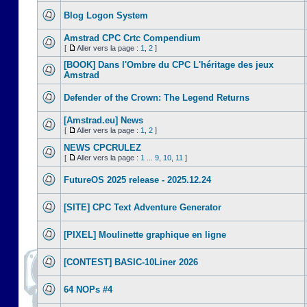
Blog Logon System
Amstrad CPC Crtc Compendium
[
Aller vers la page :
1
,
2
]
[BOOK] Dans l'Ombre du CPC L'héritage des jeux
Amstrad
Defender of the Crown: The Legend Returns
[Amstrad.eu] News
[
Aller vers la page :
1
,
2
]
NEWS CPCRULEZ
[
Aller vers la page :
1
...
9
,
10
,
11
]
FutureOS 2025 release - 2025.12.24
[SITE] CPC Text Adventure Generator
[PIXEL] Moulinette graphique en ligne
[CONTEST] BASIC-10Liner 2026
64 NOPs #4