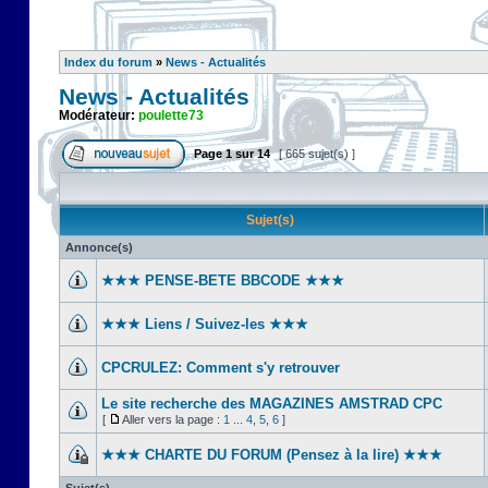
Index du forum
»
News - Actualités
News - Actualités
Modérateur:
poulette73
Page
1
sur
14
[ 665 sujet(s) ]
Sujet(s)
Annonce(s)
★★★ PENSE-BETE BBCODE ★★★
★★★ Liens / Suivez-les ★★★
CPCRULEZ: Comment s'y retrouver‎
Le site recherche des MAGAZINES AMSTRAD CPC
[
Aller vers la page :
1
...
4
,
5
,
6
]
★★★ CHARTE DU FORUM (Pensez à la lire) ★★★