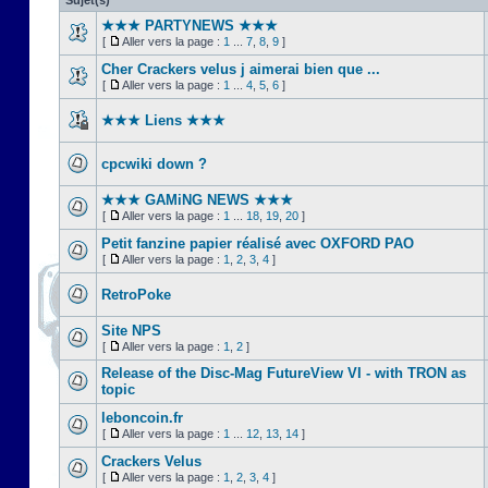
Sujet(s)
★★★ PARTYNEWS ★★★
[
Aller vers la page :
1
...
7
,
8
,
9
]
Cher Crackers velus j aimerai bien que ...
[
Aller vers la page :
1
...
4
,
5
,
6
]
★★★ Liens ★★★
cpcwiki down ?
★★★ GAMiNG NEWS ★★★
[
Aller vers la page :
1
...
18
,
19
,
20
]
Petit fanzine papier réalisé avec OXFORD PAO
[
Aller vers la page :
1
,
2
,
3
,
4
]
RetroPoke
Site NPS
[
Aller vers la page :
1
,
2
]
Release of the Disc-Mag FutureView VI - with TRON as
topic
leboncoin.fr
[
Aller vers la page :
1
...
12
,
13
,
14
]
Crackers Velus
[
Aller vers la page :
1
,
2
,
3
,
4
]