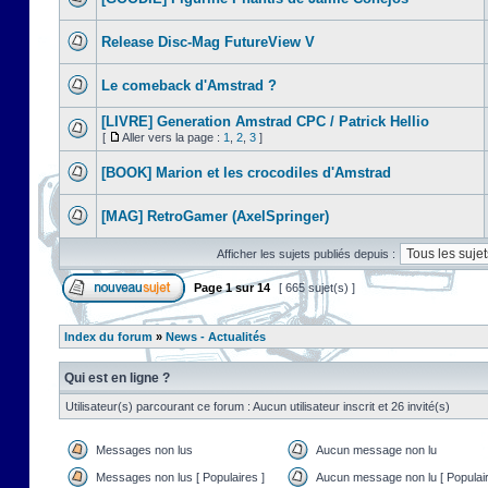
Release Disc-Mag FutureView V
Le comeback d'Amstrad ?
[LIVRE] Generation Amstrad CPC / Patrick Hellio
[
Aller vers la page :
1
,
2
,
3
]
[BOOK] Marion et les crocodiles d'Amstrad
[MAG] RetroGamer (AxelSpringer)
Afficher les sujets publiés depuis :
Page
1
sur
14
[ 665 sujet(s) ]
Index du forum
»
News - Actualités
Qui est en ligne ?
Utilisateur(s) parcourant ce forum : Aucun utilisateur inscrit et 26 invité(s)
Messages non lus
Aucun message non lu
Messages non lus [ Populaires ]
Aucun message non lu [ Populair