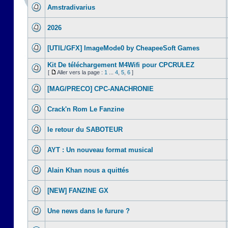
Amstradivarius
2026
[UTIL/GFX] ImageMode0 by CheapeeSoft Games
Kit De téléchargement M4Wifi pour CPCRULEZ
[
Aller vers la page :
1
...
4
,
5
,
6
]
[MAG/PRECO] CPC-ANACHRONIE
Crack'n Rom Le Fanzine
le retour du SABOTEUR
AYT : Un nouveau format musical
Alain Khan nous a quittés
[NEW] FANZINE GX
Une news dans le furure ?