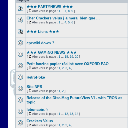
Sujet(s)
★★★ PARTYNEWS ★★★
[
Aller vers la page :
1
...
7
,
8
,
9
]
Cher Crackers velus j aimerai bien que ...
[
Aller vers la page :
1
...
4
,
5
,
6
]
★★★ Liens ★★★
cpcwiki down ?
★★★ GAMiNG NEWS ★★★
[
Aller vers la page :
1
...
18
,
19
,
20
]
Petit fanzine papier réalisé avec OXFORD PAO
[
Aller vers la page :
1
,
2
,
3
,
4
]
RetroPoke
Site NPS
[
Aller vers la page :
1
,
2
]
Release of the Disc-Mag FutureView VI - with TRON as
topic
leboncoin.fr
[
Aller vers la page :
1
...
12
,
13
,
14
]
Crackers Velus
[
Aller vers la page :
1
,
2
,
3
,
4
]