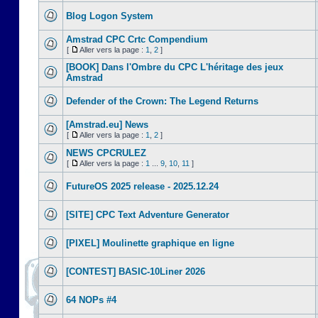
Blog Logon System
Amstrad CPC Crtc Compendium
[
Aller vers la page :
1
,
2
]
[BOOK] Dans l'Ombre du CPC L'héritage des jeux
Amstrad
Defender of the Crown: The Legend Returns
[Amstrad.eu] News
[
Aller vers la page :
1
,
2
]
NEWS CPCRULEZ
[
Aller vers la page :
1
...
9
,
10
,
11
]
FutureOS 2025 release - 2025.12.24
[SITE] CPC Text Adventure Generator
[PIXEL] Moulinette graphique en ligne
[CONTEST] BASIC-10Liner 2026
64 NOPs #4