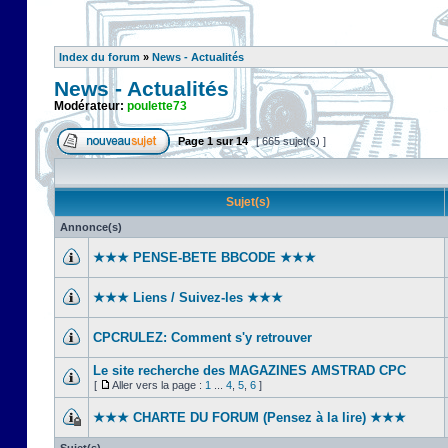
Index du forum
»
News - Actualités
News - Actualités
Modérateur:
poulette73
Page
1
sur
14
[ 665 sujet(s) ]
Sujet(s)
Annonce(s)
★★★ PENSE-BETE BBCODE ★★★
★★★ Liens / Suivez-les ★★★
CPCRULEZ: Comment s'y retrouver‎
Le site recherche des MAGAZINES AMSTRAD CPC
[
Aller vers la page :
1
...
4
,
5
,
6
]
★★★ CHARTE DU FORUM (Pensez à la lire) ★★★