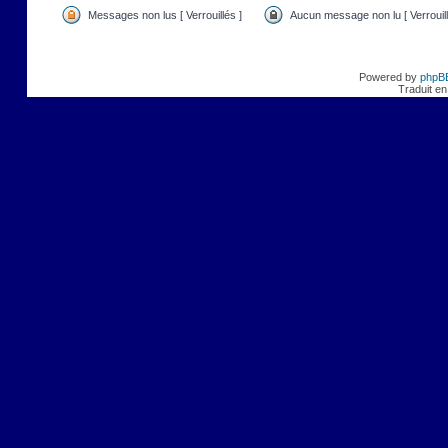
Messages non lus [ Verrouillés ]
Aucun message non lu [ Verrouill
Powered by
phpB
Traduit en