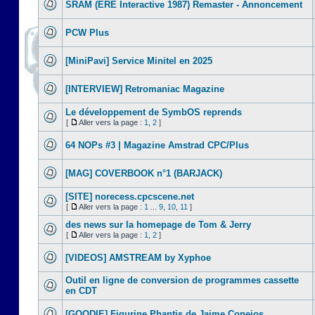
SRAM (ERE Interactive 1987) Remaster - Annoncement
PCW Plus
[MiniPavi] Service Minitel en 2025
[INTERVIEW] Retromaniac Magazine
Le développement de SymbOS reprends
[
Aller vers la page :
1
,
2
]
64 NOPs #3 | Magazine Amstrad CPC/Plus
[MAG] COVERBOOK n°1 (BARJACK)
[SITE] norecess.cpcscene.net
[
Aller vers la page :
1
...
9
,
10
,
11
]
des news sur la homepage de Tom & Jerry
[
Aller vers la page :
1
,
2
]
[VIDEOS] AMSTREAM by Xyphoe
Outil en ligne de conversion de programmes cassette
en CDT
[GOODIE] Figurine Phantis de Jaime Conejos