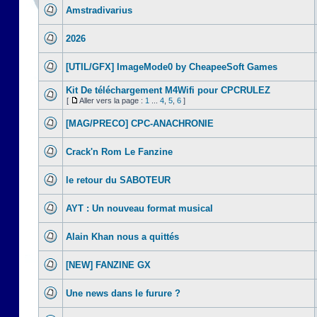
Amstradivarius
2026
[UTIL/GFX] ImageMode0 by CheapeeSoft Games
Kit De téléchargement M4Wifi pour CPCRULEZ
[
Aller vers la page :
1
...
4
,
5
,
6
]
[MAG/PRECO] CPC-ANACHRONIE
Crack'n Rom Le Fanzine
le retour du SABOTEUR
AYT : Un nouveau format musical
Alain Khan nous a quittés
[NEW] FANZINE GX
Une news dans le furure ?