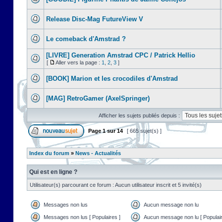
Release Disc-Mag FutureView V
Le comeback d'Amstrad ?
[LIVRE] Generation Amstrad CPC / Patrick Hellio
[
Aller vers la page :
1
,
2
,
3
]
[BOOK] Marion et les crocodiles d'Amstrad
[MAG] RetroGamer (AxelSpringer)
Afficher les sujets publiés depuis :
Page
1
sur
14
[ 665 sujet(s) ]
Index du forum
»
News - Actualités
Qui est en ligne ?
Utilisateur(s) parcourant ce forum : Aucun utilisateur inscrit et 5 invité(s)
Messages non lus
Aucun message non lu
Messages non lus [ Populaires ]
Aucun message non lu [ Populair