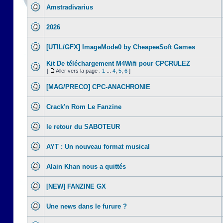
Amstradivarius
2026
[UTIL/GFX] ImageMode0 by CheapeeSoft Games
Kit De téléchargement M4Wifi pour CPCRULEZ
[
Aller vers la page :
1
...
4
,
5
,
6
]
[MAG/PRECO] CPC-ANACHRONIE
Crack'n Rom Le Fanzine
le retour du SABOTEUR
AYT : Un nouveau format musical
Alain Khan nous a quittés
[NEW] FANZINE GX
Une news dans le furure ?