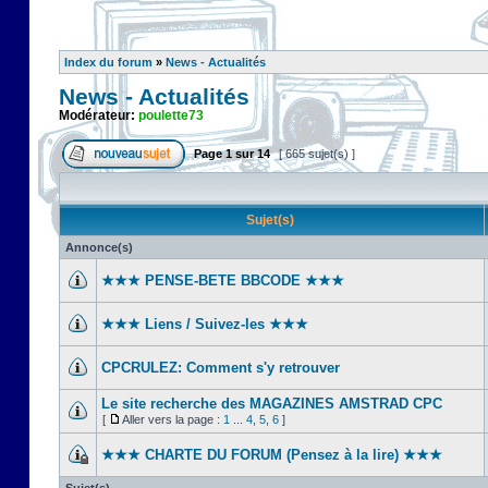
Index du forum
»
News - Actualités
News - Actualités
Modérateur:
poulette73
Page
1
sur
14
[ 665 sujet(s) ]
Sujet(s)
Annonce(s)
★★★ PENSE-BETE BBCODE ★★★
★★★ Liens / Suivez-les ★★★
CPCRULEZ: Comment s'y retrouver‎
Le site recherche des MAGAZINES AMSTRAD CPC
[
Aller vers la page :
1
...
4
,
5
,
6
]
★★★ CHARTE DU FORUM (Pensez à la lire) ★★★