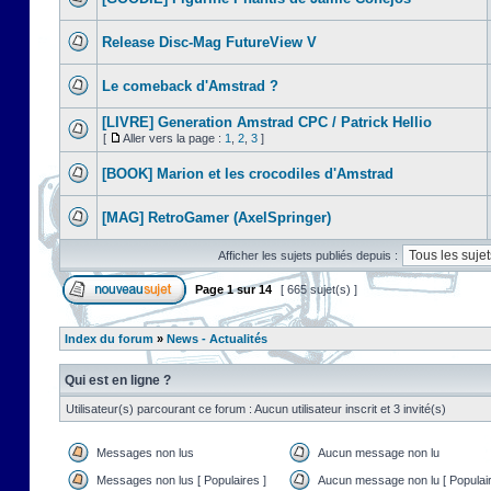
Release Disc-Mag FutureView V
Le comeback d'Amstrad ?
[LIVRE] Generation Amstrad CPC / Patrick Hellio
[
Aller vers la page :
1
,
2
,
3
]
[BOOK] Marion et les crocodiles d'Amstrad
[MAG] RetroGamer (AxelSpringer)
Afficher les sujets publiés depuis :
Page
1
sur
14
[ 665 sujet(s) ]
Index du forum
»
News - Actualités
Qui est en ligne ?
Utilisateur(s) parcourant ce forum : Aucun utilisateur inscrit et 3 invité(s)
Messages non lus
Aucun message non lu
Messages non lus [ Populaires ]
Aucun message non lu [ Populair