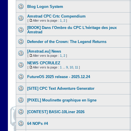
Blog Logon System
Amstrad CPC Crtc Compendium
[
Aller vers la page :
1
,
2
]
[BOOK] Dans l'Ombre du CPC L'héritage des jeux
Amstrad
Defender of the Crown: The Legend Returns
[Amstrad.eu] News
[
Aller vers la page :
1
,
2
]
NEWS CPCRULEZ
[
Aller vers la page :
1
...
9
,
10
,
11
]
FutureOS 2025 release - 2025.12.24
[SITE] CPC Text Adventure Generator
[PIXEL] Moulinette graphique en ligne
[CONTEST] BASIC-10Liner 2026
64 NOPs #4