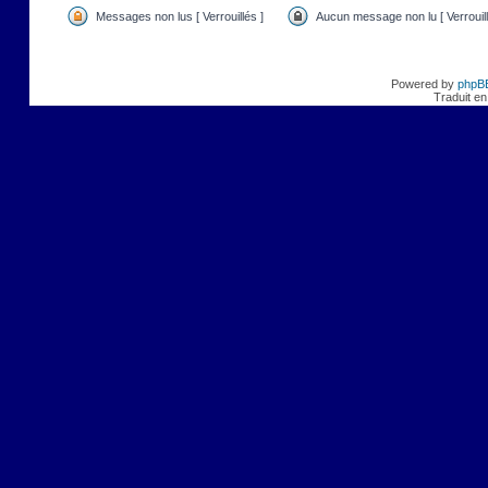
Messages non lus [ Verrouillés ]
Aucun message non lu [ Verrouill
Powered by
phpB
Traduit en