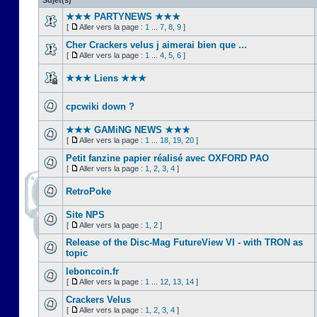
Sujet(s)
★★★ PARTYNEWS ★★★
[
Aller vers la page :
1
...
7
,
8
,
9
]
Cher Crackers velus j aimerai bien que ...
[
Aller vers la page :
1
...
4
,
5
,
6
]
★★★ Liens ★★★
cpcwiki down ?
★★★ GAMiNG NEWS ★★★
[
Aller vers la page :
1
...
18
,
19
,
20
]
Petit fanzine papier réalisé avec OXFORD PAO
[
Aller vers la page :
1
,
2
,
3
,
4
]
RetroPoke
Site NPS
[
Aller vers la page :
1
,
2
]
Release of the Disc-Mag FutureView VI - with TRON as
topic
leboncoin.fr
[
Aller vers la page :
1
...
12
,
13
,
14
]
Crackers Velus
[
Aller vers la page :
1
,
2
,
3
,
4
]