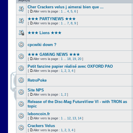
Sujet(s)
Cher Crackers velus j aimerai bien que ...
[
Aller vers la page :
1
...
4
,
5
,
6
]
★★★ PARTYNEWS ★★★
[
Aller vers la page :
1
...
7
,
8
,
9
]
★★★ Liens ★★★
cpcwiki down ?
★★★ GAMiNG NEWS ★★★
[
Aller vers la page :
1
...
18
,
19
,
20
]
Petit fanzine papier réalisé avec OXFORD PAO
[
Aller vers la page :
1
,
2
,
3
,
4
]
RetroPoke
Site NPS
[
Aller vers la page :
1
,
2
]
Release of the Disc-Mag FutureView VI - with TRON as
topic
leboncoin.fr
[
Aller vers la page :
1
...
12
,
13
,
14
]
Crackers Velus
[
Aller vers la page :
1
,
2
,
3
,
4
]