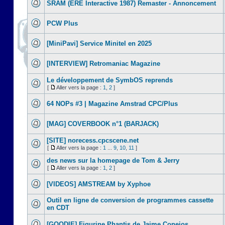
SRAM (ERE Interactive 1987) Remaster - Annoncement
PCW Plus
[MiniPavi] Service Minitel en 2025
[INTERVIEW] Retromaniac Magazine
Le développement de SymbOS reprends
[
Aller vers la page :
1
,
2
]
64 NOPs #3 | Magazine Amstrad CPC/Plus
[MAG] COVERBOOK n°1 (BARJACK)
[SITE] norecess.cpcscene.net
[
Aller vers la page :
1
...
9
,
10
,
11
]
des news sur la homepage de Tom & Jerry
[
Aller vers la page :
1
,
2
]
[VIDEOS] AMSTREAM by Xyphoe
Outil en ligne de conversion de programmes cassette
en CDT
[GOODIE] Figurine Phantis de Jaime Conejos