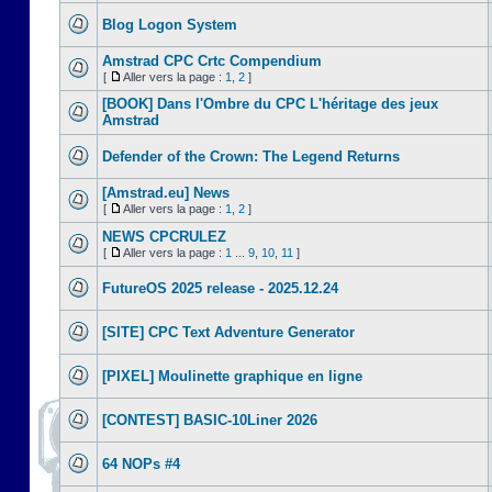
Blog Logon System
Amstrad CPC Crtc Compendium
[
Aller vers la page :
1
,
2
]
[BOOK] Dans l'Ombre du CPC L'héritage des jeux
Amstrad
Defender of the Crown: The Legend Returns
[Amstrad.eu] News
[
Aller vers la page :
1
,
2
]
NEWS CPCRULEZ
[
Aller vers la page :
1
...
9
,
10
,
11
]
FutureOS 2025 release - 2025.12.24
[SITE] CPC Text Adventure Generator
[PIXEL] Moulinette graphique en ligne
[CONTEST] BASIC-10Liner 2026
64 NOPs #4