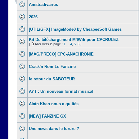
Amstradivarius
2026
[UTIL/GFX] ImageMode0 by CheapeeSoft Games
Kit De téléchargement M4Wifi pour CPCRULEZ
[
Aller vers la page :
1
...
4
,
5
,
6
]
[MAG/PRECO] CPC-ANACHRONIE
Crack'n Rom Le Fanzine
le retour du SABOTEUR
AYT : Un nouveau format musical
Alain Khan nous a quittés
[NEW] FANZINE GX
Une news dans le furure ?