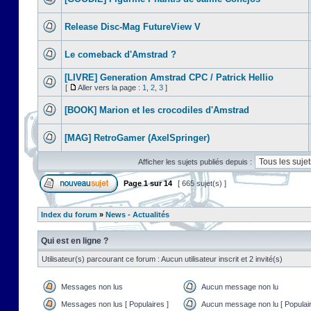
Release Disc-Mag FutureView V
Le comeback d'Amstrad ?
[LIVRE] Generation Amstrad CPC / Patrick Hellio
[
Aller vers la page :
1
,
2
,
3
]
[BOOK] Marion et les crocodiles d'Amstrad
[MAG] RetroGamer (AxelSpringer)
Afficher les sujets publiés depuis :
Page
1
sur
14
[ 665 sujet(s) ]
Index du forum
»
News - Actualités
Qui est en ligne ?
Utilisateur(s) parcourant ce forum : Aucun utilisateur inscrit et 2 invité(s)
Messages non lus
Aucun message non lu
Messages non lus [ Populaires ]
Aucun message non lu [ Populair