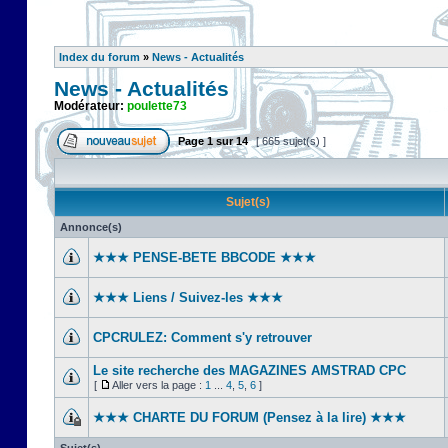
Index du forum
»
News - Actualités
News - Actualités
Modérateur:
poulette73
Page
1
sur
14
[ 665 sujet(s) ]
Sujet(s)
Annonce(s)
★★★ PENSE-BETE BBCODE ★★★
★★★ Liens / Suivez-les ★★★
CPCRULEZ: Comment s'y retrouver‎
Le site recherche des MAGAZINES AMSTRAD CPC
[
Aller vers la page :
1
...
4
,
5
,
6
]
★★★ CHARTE DU FORUM (Pensez à la lire) ★★★