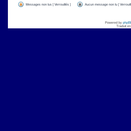
Messages non lus [ Verrouillés ]
Aucun message non lu [ Verrouill
Powered by
phpB
Traduit en