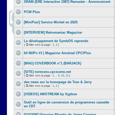
SRAM (ERE Interactive 1987) Remaster - Annoncement
PCW Plus
[MiniPavi] Service Minitel en 2025
[INTERVIEW] Retromaniac Magazine
Le développement de SymbOS reprends
[
Aller vers la page :
1
,
2
]
64 NOPs #3 | Magazine Amstrad CPC/Plus
[MAG] COVERBOOK n°1 (BARJACK)
[SITE] norecess.cpcscene.net
[
Aller vers la page :
1
...
9
,
10
,
11
]
des news sur la homepage de Tom & Jerry
[
Aller vers la page :
1
,
2
]
[VIDEOS] AMSTREAM by Xyphoe
Outil en ligne de conversion de programmes cassette
en CDT
[GOODIE] Figurine Phantis de Jaime Conejos