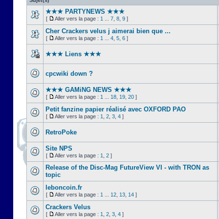
Sujet(s)
★★★ PARTYNEWS ★★★
[
Aller vers la page :
1
...
7
,
8
,
9
]
Cher Crackers velus j aimerai bien que ...
[
Aller vers la page :
1
...
4
,
5
,
6
]
★★★ Liens ★★★
cpcwiki down ?
★★★ GAMiNG NEWS ★★★
[
Aller vers la page :
1
...
18
,
19
,
20
]
Petit fanzine papier réalisé avec OXFORD PAO
[
Aller vers la page :
1
,
2
,
3
,
4
]
RetroPoke
Site NPS
[
Aller vers la page :
1
,
2
]
Release of the Disc-Mag FutureView VI - with TRON as
topic
leboncoin.fr
[
Aller vers la page :
1
...
12
,
13
,
14
]
Crackers Velus
[
Aller vers la page :
1
,
2
,
3
,
4
]