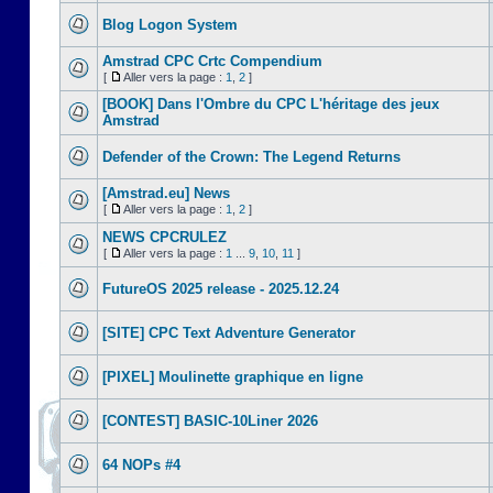
Blog Logon System
Amstrad CPC Crtc Compendium
[
Aller vers la page :
1
,
2
]
[BOOK] Dans l'Ombre du CPC L'héritage des jeux
Amstrad
Defender of the Crown: The Legend Returns
[Amstrad.eu] News
[
Aller vers la page :
1
,
2
]
NEWS CPCRULEZ
[
Aller vers la page :
1
...
9
,
10
,
11
]
FutureOS 2025 release - 2025.12.24
[SITE] CPC Text Adventure Generator
[PIXEL] Moulinette graphique en ligne
[CONTEST] BASIC-10Liner 2026
64 NOPs #4