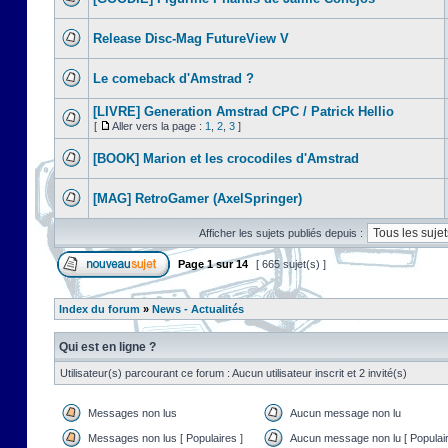
Release Disc-Mag FutureView V
Le comeback d'Amstrad ?
[LIVRE] Generation Amstrad CPC / Patrick Hellio
[
Aller vers la page :
1
,
2
,
3
]
[BOOK] Marion et les crocodiles d'Amstrad
[MAG] RetroGamer (AxelSpringer)
Afficher les sujets publiés depuis :
Page
1
sur
14
[ 665 sujet(s) ]
Index du forum
»
News - Actualités
Qui est en ligne ?
Utilisateur(s) parcourant ce forum : Aucun utilisateur inscrit et 2 invité(s)
Messages non lus
Aucun message non lu
Messages non lus [ Populaires ]
Aucun message non lu [ Populair