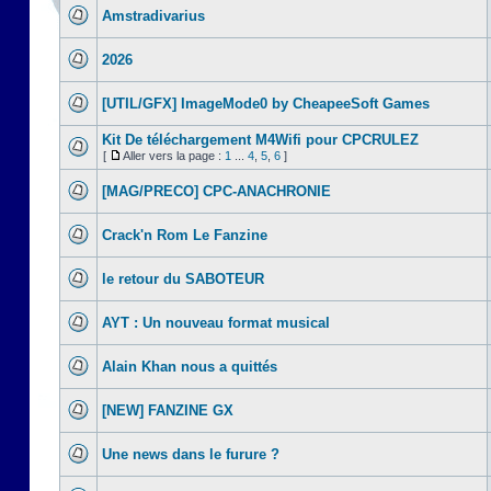
Amstradivarius
2026
[UTIL/GFX] ImageMode0 by CheapeeSoft Games
Kit De téléchargement M4Wifi pour CPCRULEZ
[
Aller vers la page :
1
...
4
,
5
,
6
]
[MAG/PRECO] CPC-ANACHRONIE
Crack'n Rom Le Fanzine
le retour du SABOTEUR
AYT : Un nouveau format musical
Alain Khan nous a quittés
[NEW] FANZINE GX
Une news dans le furure ?