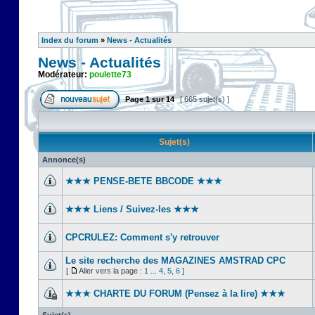
Index du forum
»
News - Actualités
News - Actualités
Modérateur:
poulette73
Page
1
sur
14
[ 665 sujet(s) ]
Sujet(s)
Annonce(s)
★★★ PENSE-BETE BBCODE ★★★
★★★ Liens / Suivez-les ★★★
CPCRULEZ: Comment s'y retrouver‎
Le site recherche des MAGAZINES AMSTRAD CPC
[
Aller vers la page :
1
...
4
,
5
,
6
]
★★★ CHARTE DU FORUM (Pensez à la lire) ★★★