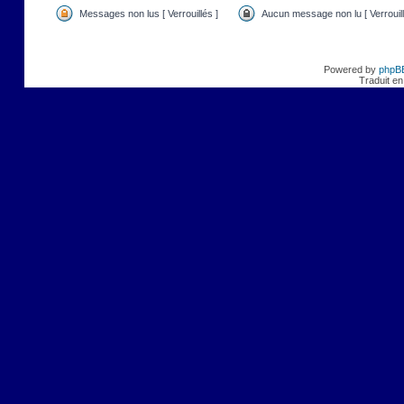
Messages non lus [ Verrouillés ]
Aucun message non lu [ Verrouill
Powered by
phpB
Traduit en