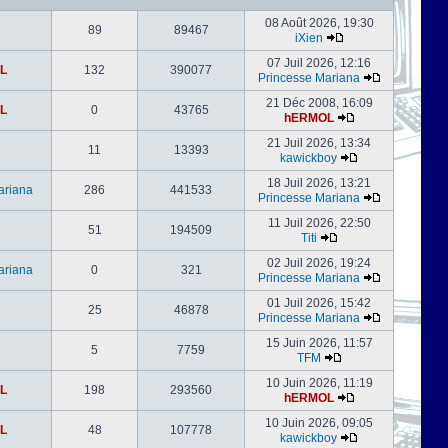
08 Août 2026, 19:30
89
89467
iXien
07 Juil 2026, 12:16
L
132
390077
Princesse Mariana
21 Déc 2008, 16:09
L
0
43765
hERMOL
21 Juil 2026, 13:34
11
13393
kawickboy
18 Juil 2026, 13:21
ariana
286
441533
Princesse Mariana
11 Juil 2026, 22:50
51
194509
Titi
02 Juil 2026, 19:24
ariana
0
321
Princesse Mariana
01 Juil 2026, 15:42
25
46878
Princesse Mariana
15 Juin 2026, 11:57
5
7759
TFM
10 Juin 2026, 11:19
L
198
293560
hERMOL
10 Juin 2026, 09:05
L
48
107778
kawickboy