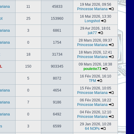
19 Mai 2026, 09:56
ariana
11
45833
Princesse Mariana
16 Mai 2026, 13:30
ot
25
153960
Longshot
29 Avr 2026, 18:01
ariana
3
6861
juk77
28 Mars 2026, 09:37
ariana
0
1754
Princesse Mariana
18 Mars 2026, 12:41
x
18
31734
Princesse Mariana
09 Mars 2026, 18:38
L
150
903345
poulette73
16 Fév 2026, 16:10
5
8072
TFM
15 Fév 2026, 10:05
ariana
0
4654
Princesse Mariana
06 Fév 2026, 18:22
ariana
7
9186
Princesse Mariana
04 Fév 2026, 12:10
ariana
0
6492
Princesse Mariana
29 Jan 2026, 10:28
s
3
6599
64 NOPs