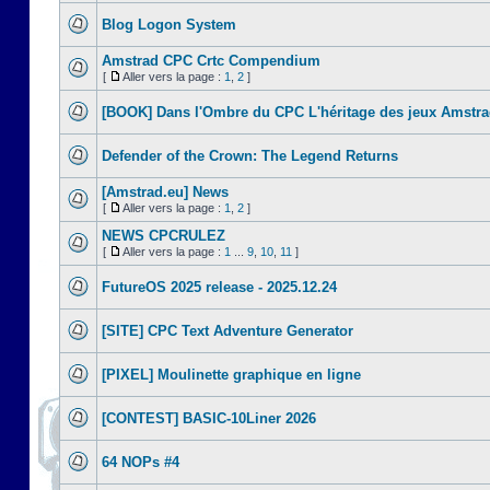
Blog Logon System
Amstrad CPC Crtc Compendium
[
Aller vers la page :
1
,
2
]
[BOOK] Dans l'Ombre du CPC L'héritage des jeux Amstr
Defender of the Crown: The Legend Returns
[Amstrad.eu] News
[
Aller vers la page :
1
,
2
]
NEWS CPCRULEZ
[
Aller vers la page :
1
...
9
,
10
,
11
]
FutureOS 2025 release - 2025.12.24
[SITE] CPC Text Adventure Generator
[PIXEL] Moulinette graphique en ligne
[CONTEST] BASIC-10Liner 2026
64 NOPs #4