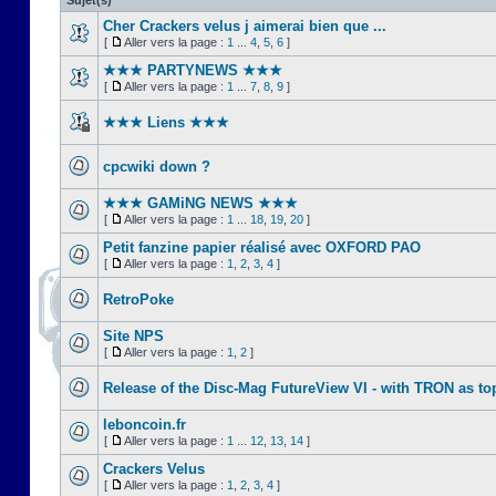
Sujet(s)
Cher Crackers velus j aimerai bien que ...
[
Aller vers la page :
1
...
4
,
5
,
6
]
★★★ PARTYNEWS ★★★
[
Aller vers la page :
1
...
7
,
8
,
9
]
★★★ Liens ★★★
cpcwiki down ?
★★★ GAMiNG NEWS ★★★
[
Aller vers la page :
1
...
18
,
19
,
20
]
Petit fanzine papier réalisé avec OXFORD PAO
[
Aller vers la page :
1
,
2
,
3
,
4
]
RetroPoke
Site NPS
[
Aller vers la page :
1
,
2
]
Release of the Disc-Mag FutureView VI - with TRON as to
leboncoin.fr
[
Aller vers la page :
1
...
12
,
13
,
14
]
Crackers Velus
[
Aller vers la page :
1
,
2
,
3
,
4
]