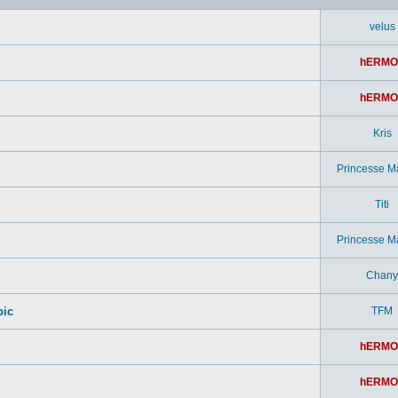
velus
hERMO
hERMO
Kris
Princesse M
Titi
Princesse M
Chany
pic
TFM
hERMO
hERMO