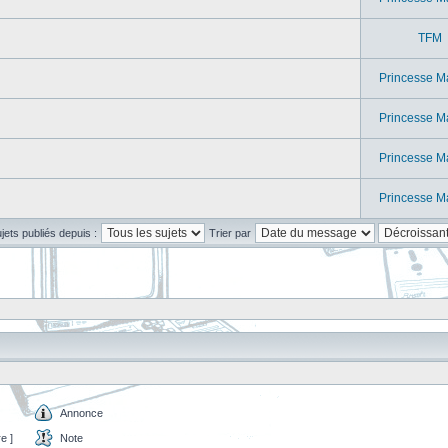
TFM
Princesse M
Princesse M
Princesse M
Princesse M
ujets publiés depuis :
Trier par
Annonce
e ]
Note