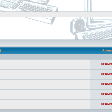
s)
Auteu
hERMO
hERMO
hERMO
hERMO
hERMO