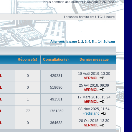
Nous sommes actuellement le 08 Août 2026, 20:00
Le fuseau horaire est UTC+1 heure
Aller vers la page
1
,
2
,
3
,
4
,
5
...
14
Suivant
r
Réponse(s)
Consultation(s)
Dernier message
18 Août 2019, 13:30
L
0
429231
hERMOL
25 Avr 2018, 09:39
L
0
518680
hERMOL
17 Mars 2016, 15:24
L
1
491581
hERMOL
08 Nov 2025, 11:54
L
77
1761369
Fredisland
20 Oct 2015, 13:30
L
0
364638
hERMOL