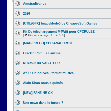
Amstradivarius
2026
[UTIL/GFX] ImageMode0 by CheapeeSoft Games
Kit De téléchargement M4Wifi pour CPCRULEZ
[
Aller vers la page :
1
...
4
,
5
,
6
]
[MAG/PRECO] CPC-ANACHRONIE
Crack'n Rom Le Fanzine
le retour du SABOTEUR
AYT : Un nouveau format musical
Alain Khan nous a quittés
[NEW] FANZINE GX
Une news dans le furure ?