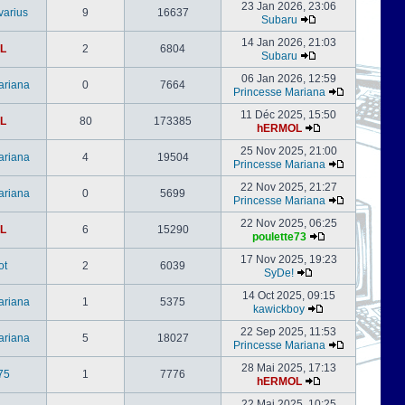
23 Jan 2026, 23:06
varius
9
16637
Subaru
14 Jan 2026, 21:03
L
2
6804
Subaru
06 Jan 2026, 12:59
ariana
0
7664
Princesse Mariana
11 Déc 2025, 15:50
L
80
173385
hERMOL
25 Nov 2025, 21:00
ariana
4
19504
Princesse Mariana
22 Nov 2025, 21:27
ariana
0
5699
Princesse Mariana
22 Nov 2025, 06:25
L
6
15290
poulette73
17 Nov 2025, 19:23
ot
2
6039
SyDe!
14 Oct 2025, 09:15
ariana
1
5375
kawickboy
22 Sep 2025, 11:53
ariana
5
18027
Princesse Mariana
28 Mai 2025, 17:13
75
1
7776
hERMOL
22 Mai 2025, 10:25