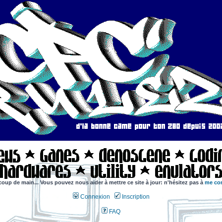
coup de main... Vous pouvez nous aider à mettre ce site à jour: n'hésitez pas à
me con
Connexion
Inscription
FAQ