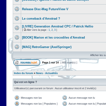
Release Disc-Mag FutureView V
Le comeback d'Amstrad ?
[LIVRE] Generation Amstrad CPC / Patrick Hellio
[
Aller vers la page :
1
,
2
,
3
]
[BOOK] Marion et les crocodiles d'Amstrad
[MAG] RetroGamer (AxelSpringer)
Afficher les s
Page
1
sur
14
[ 665 sujet(s) ]
Index du forum
»
News - Actualités
Qui est en ligne ?
Utilisateur(s) parcourant ce forum : Aucun utilisateur inscrit et 2 invité(s)
Messages non lus
Aucun message non lu
Messages non lus [ Populaires ]
Aucun message non lu [ Populair