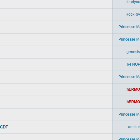
charlyou
RockRiv
Princesse M
Princesse M
genesi
64 NOP
Princesse M
hERMO
hERMO
Princesse M
 CDT
anriku
Princesse M