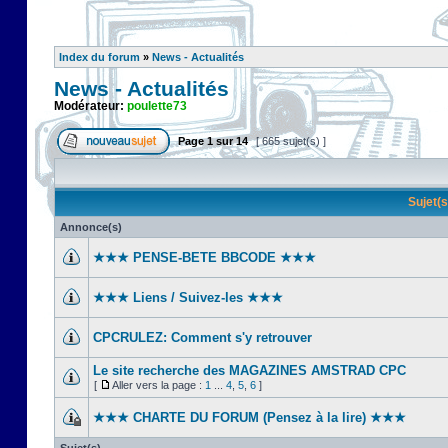
Index du forum
»
News - Actualités
News - Actualités
Modérateur:
poulette73
Page
1
sur
14
[ 665 sujet(s) ]
Sujet(
Annonce(s)
★★★ PENSE-BETE BBCODE ★★★
★★★ Liens / Suivez-les ★★★
CPCRULEZ: Comment s'y retrouver‎
Le site recherche des MAGAZINES AMSTRAD CPC
[
Aller vers la page :
1
...
4
,
5
,
6
]
★★★ CHARTE DU FORUM (Pensez à la lire) ★★★