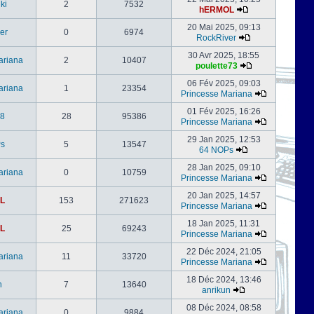
ki
2
7532
hERMOL
20 Mai 2025, 09:13
er
0
6974
RockRiver
30 Avr 2025, 18:55
ariana
2
10407
poulette73
06 Fév 2025, 09:03
ariana
1
23354
Princesse Mariana
01 Fév 2025, 16:26
s8
28
95386
Princesse Mariana
29 Jan 2025, 12:53
s
5
13547
64 NOPs
28 Jan 2025, 09:10
ariana
0
10759
Princesse Mariana
20 Jan 2025, 14:57
L
153
271623
Princesse Mariana
18 Jan 2025, 11:31
L
25
69243
Princesse Mariana
22 Déc 2024, 21:05
ariana
11
33720
Princesse Mariana
18 Déc 2024, 13:46
n
7
13640
anrikun
08 Déc 2024, 08:58
ariana
0
9884