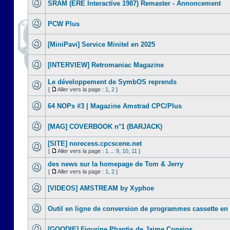
SRAM (ERE Interactive 1987) Remaster - Annoncement
PCW Plus
[MiniPavi] Service Minitel en 2025
[INTERVIEW] Retromaniac Magazine
Le développement de SymbOS reprends
[
Aller vers la page :
1
,
2
]
64 NOPs #3 | Magazine Amstrad CPC/Plus
[MAG] COVERBOOK n°1 (BARJACK)
[SITE] norecess.cpcscene.net
[
Aller vers la page :
1
...
9
,
10
,
11
]
des news sur la homepage de Tom & Jerry
[
Aller vers la page :
1
,
2
]
[VIDEOS] AMSTREAM by Xyphoe
Outil en ligne de conversion de programmes cassette en
[GOODIE] Figurine Phantis de Jaime Conejos