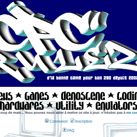
coup de main... Vous pouvez nous aider à mettre ce site à jour: n'hésitez pas à
me con
Connexion
Inscription
FAQ