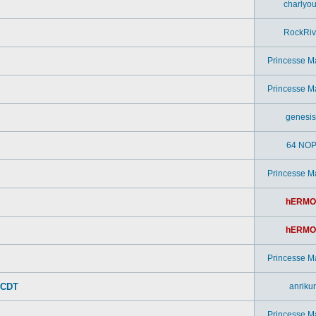
charlyou
RockRiv
Princesse M
Princesse M
genesi
64 NOP
Princesse M
hERMO
hERMO
Princesse M
 CDT
anriku
Princesse M