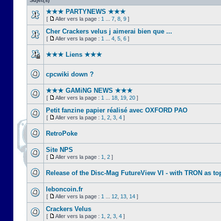
Sujet(s)
★★★ PARTYNEWS ★★★
[
Aller vers la page :
1
...
7
,
8
,
9
]
Cher Crackers velus j aimerai bien que ...
[
Aller vers la page :
1
...
4
,
5
,
6
]
★★★ Liens ★★★
cpcwiki down ?
★★★ GAMiNG NEWS ★★★
[
Aller vers la page :
1
...
18
,
19
,
20
]
Petit fanzine papier réalisé avec OXFORD PAO
[
Aller vers la page :
1
,
2
,
3
,
4
]
RetroPoke
Site NPS
[
Aller vers la page :
1
,
2
]
Release of the Disc-Mag FutureView VI - with TRON as to
leboncoin.fr
[
Aller vers la page :
1
...
12
,
13
,
14
]
Crackers Velus
[
Aller vers la page :
1
,
2
,
3
,
4
]