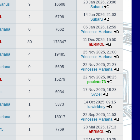
23 Jan 2026, 23:06
varius
9
16608
Subaru
14 Jan 2026, 21:03
L
2
6798
Subaru
06 Jan 2026, 12:59
ariana
0
7662
Princesse Mariana
11 Déc 2025, 15:50
L
80
173347
hERMOL
25 Nov 2025, 21:00
ariana
4
19485
Princesse Mariana
22 Nov 2025, 21:27
ariana
0
5695
Princesse Mariana
22 Nov 2025, 06:25
L
6
15279
poulette73
17 Nov 2025, 19:23
ot
2
6034
SyDe!
14 Oct 2025, 09:15
ariana
1
5373
kawickboy
22 Sep 2025, 11:53
ariana
5
18017
Princesse Mariana
28 Mai 2025, 17:13
75
1
7769
hERMOL
22 Mai 2025, 10:25