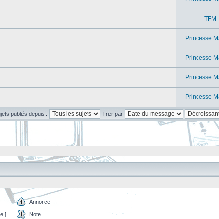
TFM
Princesse M
Princesse M
Princesse M
Princesse M
ujets publiés depuis :
Trier par
Annonce
e ]
Note