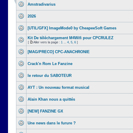
Amstradivarius
2026
[UTIL/GFX] ImageMode0 by CheapeeSoft Games
Kit De téléchargement M4Wifi pour CPCRULEZ
[
Aller vers la page :
1
...
4
,
5
,
6
]
[MAG/PRECO] CPC-ANACHRONIE
Crack'n Rom Le Fanzine
le retour du SABOTEUR
AYT : Un nouveau format musical
Alain Khan nous a quittés
[NEW] FANZINE GX
Une news dans le furure ?