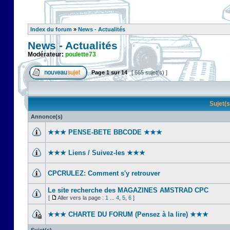
Index du forum
»
News - Actualités
News - Actualités
Modérateur:
poulette73
Page
1
sur
14
[ 665 sujet(s) ]
Sujet(
Annonce(s)
★★★ PENSE-BETE BBCODE ★★★
★★★ Liens / Suivez-les ★★★
CPCRULEZ: Comment s'y retrouver‎
Le site recherche des MAGAZINES AMSTRAD CPC
[
Aller vers la page :
1
...
4
,
5
,
6
]
★★★ CHARTE DU FORUM (Pensez à la lire) ★★★