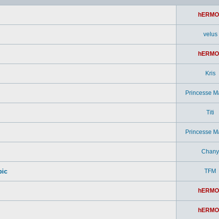
hERMO
velus
hERMO
Kris
Princesse M
Titi
Princesse M
Chany
pic
TFM
hERMO
hERMO