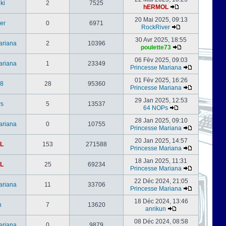
ki
2
7525
hERMOL
20 Mai 2025, 09:13
er
0
6971
RockRiver
30 Avr 2025, 18:55
ariana
2
10396
poulette73
06 Fév 2025, 09:03
ariana
1
23349
Princesse Mariana
01 Fév 2025, 16:26
s8
28
95360
Princesse Mariana
29 Jan 2025, 12:53
s
5
13537
64 NOPs
28 Jan 2025, 09:10
ariana
0
10755
Princesse Mariana
20 Jan 2025, 14:57
L
153
271588
Princesse Mariana
18 Jan 2025, 11:31
L
25
69234
Princesse Mariana
22 Déc 2024, 21:05
ariana
11
33706
Princesse Mariana
18 Déc 2024, 13:46
n
7
13620
anrikun
08 Déc 2024, 08:58
ariana
0
9879