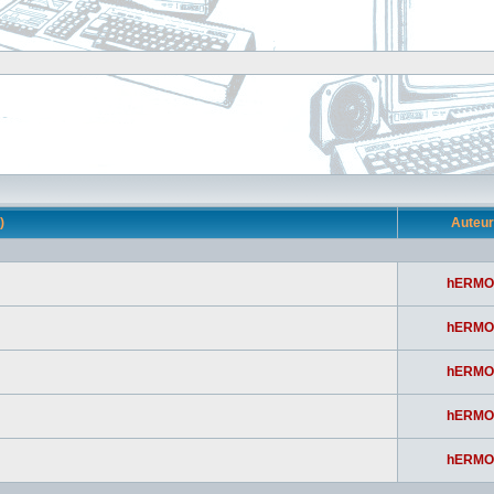
s)
Auteu
hERMO
hERMO
hERMO
hERMO
hERMO