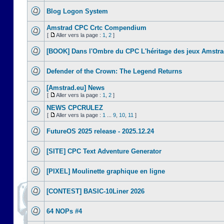
Blog Logon System
Amstrad CPC Crtc Compendium
[
Aller vers la page :
1
,
2
]
[BOOK] Dans l'Ombre du CPC L'héritage des jeux Amstr
Defender of the Crown: The Legend Returns
[Amstrad.eu] News
[
Aller vers la page :
1
,
2
]
NEWS CPCRULEZ
[
Aller vers la page :
1
...
9
,
10
,
11
]
FutureOS 2025 release - 2025.12.24
[SITE] CPC Text Adventure Generator
[PIXEL] Moulinette graphique en ligne
[CONTEST] BASIC-10Liner 2026
64 NOPs #4