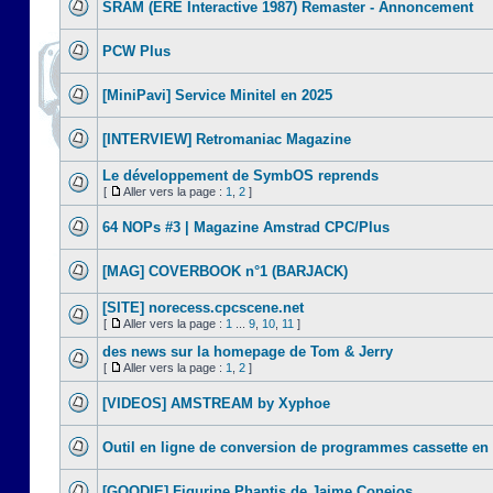
SRAM (ERE Interactive 1987) Remaster - Annoncement
PCW Plus
[MiniPavi] Service Minitel en 2025
[INTERVIEW] Retromaniac Magazine
Le développement de SymbOS reprends
[
Aller vers la page :
1
,
2
]
64 NOPs #3 | Magazine Amstrad CPC/Plus
[MAG] COVERBOOK n°1 (BARJACK)
[SITE] norecess.cpcscene.net
[
Aller vers la page :
1
...
9
,
10
,
11
]
des news sur la homepage de Tom & Jerry
[
Aller vers la page :
1
,
2
]
[VIDEOS] AMSTREAM by Xyphoe
Outil en ligne de conversion de programmes cassette en
[GOODIE] Figurine Phantis de Jaime Conejos