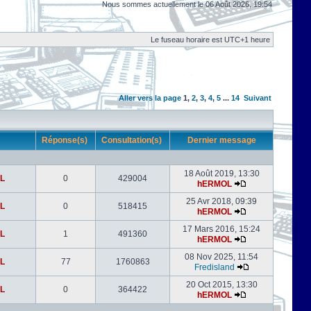
Nous sommes actuellement le 06 Août 2026, 19:54
Le fuseau horaire est UTC+1 heure
Aller vers la page
1
,
2
,
3
,
4
,
5
...
14
Suivant
r
Réponse(s)
Consultation(s)
Dernier message
18 Août 2019, 13:30
L
0
429004
hERMOL
25 Avr 2018, 09:39
L
0
518415
hERMOL
17 Mars 2016, 15:24
L
1
491360
hERMOL
08 Nov 2025, 11:54
L
77
1760863
Fredisland
20 Oct 2015, 13:30
L
0
364422
hERMOL