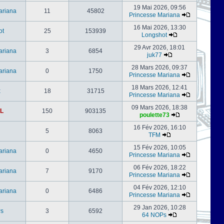
19 Mai 2026, 09:56
ariana
11
45802
Princesse Mariana
16 Mai 2026, 13:30
ot
25
153939
Longshot
29 Avr 2026, 18:01
ariana
3
6854
juk77
28 Mars 2026, 09:37
ariana
0
1750
Princesse Mariana
18 Mars 2026, 12:41
x
18
31715
Princesse Mariana
09 Mars 2026, 18:38
L
150
903135
poulette73
16 Fév 2026, 16:10
5
8063
TFM
15 Fév 2026, 10:05
ariana
0
4650
Princesse Mariana
06 Fév 2026, 18:22
ariana
7
9170
Princesse Mariana
04 Fév 2026, 12:10
ariana
0
6486
Princesse Mariana
29 Jan 2026, 10:28
s
3
6592
64 NOPs