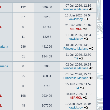
07 Juil 2026, 12:16
L
132
389950
Princesse Mariana
16 Juin 2026, 07:54
87
89235
kawickboy
21 Déc 2008, 16:09
L
0
43747
hERMOL
21 Juil 2026, 13:34
11
13257
kawickboy
18 Juil 2026, 13:21
ariana
286
441266
Princesse Mariana
11 Juil 2026, 22:50
51
194459
Titi
02 Juil 2026, 19:24
ariana
0
308
Princesse Mariana
01 Juil 2026, 15:42
25
46851
Princesse Mariana
15 Juin 2026, 11:57
5
7758
TFM
10 Juin 2026, 11:19
L
198
293499
hERMOL
10 Juin 2026, 09:05
L
48
107750
kawickboy