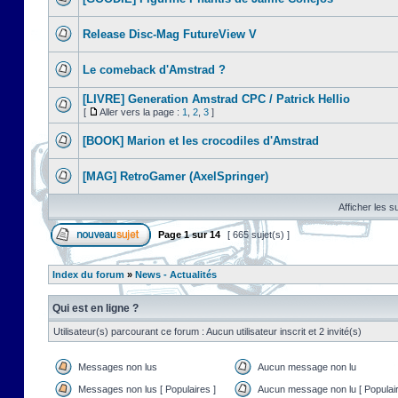
Release Disc-Mag FutureView V
Le comeback d'Amstrad ?
[LIVRE] Generation Amstrad CPC / Patrick Hellio
[
Aller vers la page :
1
,
2
,
3
]
[BOOK] Marion et les crocodiles d'Amstrad
[MAG] RetroGamer (AxelSpringer)
Afficher les s
Page
1
sur
14
[ 665 sujet(s) ]
Index du forum
»
News - Actualités
Qui est en ligne ?
Utilisateur(s) parcourant ce forum : Aucun utilisateur inscrit et 2 invité(s)
Messages non lus
Aucun message non lu
Messages non lus [ Populaires ]
Aucun message non lu [ Populair