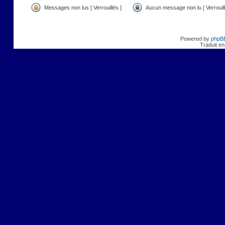
Messages non lus [ Verrouillés ]
Aucun message non lu [ Verrouill
Powered by
phpB
Traduit en