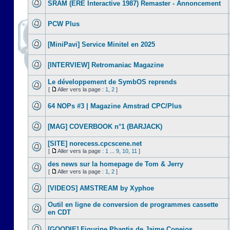
SRAM (ERE Interactive 1987) Remaster - Annoncement
PCW Plus
[MiniPavi] Service Minitel en 2025
[INTERVIEW] Retromaniac Magazine
Le développement de SymbOS reprends
[
Aller vers la page :
1
,
2
]
64 NOPs #3 | Magazine Amstrad CPC/Plus
[MAG] COVERBOOK n°1 (BARJACK)
[SITE] norecess.cpcscene.net
[
Aller vers la page :
1
...
9
,
10
,
11
]
des news sur la homepage de Tom & Jerry
[
Aller vers la page :
1
,
2
]
[VIDEOS] AMSTREAM by Xyphoe
Outil en ligne de conversion de programmes cassette
en CDT
[GOODIE] Figurine Phantis de Jaime Conejos