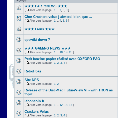
Sujet(s)
★★★ PARTYNEWS ★★★
[
Aller vers la page :
1
...
7
,
8
,
9
]
Cher Crackers velus j aimerai bien que ...
[
Aller vers la page :
1
...
4
,
5
,
6
]
★★★ Liens ★★★
cpcwiki down ?
★★★ GAMiNG NEWS ★★★
[
Aller vers la page :
1
...
18
,
19
,
20
]
Petit fanzine papier réalisé avec OXFORD PAO
[
Aller vers la page :
1
,
2
,
3
,
4
]
RetroPoke
Site NPS
[
Aller vers la page :
1
,
2
]
Release of the Disc-Mag FutureView VI - with TRON as
topic
leboncoin.fr
[
Aller vers la page :
1
...
12
,
13
,
14
]
Crackers Velus
[
Aller vers la page :
1
,
2
,
3
,
4
]