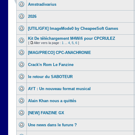
Amstradivarius
2026
[UTIL/GFX] ImageMode0 by CheapeeSoft Games
Kit De téléchargement M4Wifi pour CPCRULEZ
[
Aller vers la page :
1
...
4
,
5
,
6
]
[MAG/PRECO] CPC-ANACHRONIE
Crack'n Rom Le Fanzine
le retour du SABOTEUR
AYT : Un nouveau format musical
Alain Khan nous a quittés
[NEW] FANZINE GX
Une news dans le furure ?