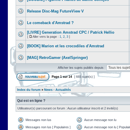
Release Disc-Mag FutureView V
Le comeback d'Amstrad ?
[LIVRE] Generation Amstrad CPC / Patrick Hellio
[
Aller vers la page :
1
,
2
,
3
]
[BOOK] Marion et les crocodiles d'Amstrad
[MAG] RetroGamer (AxelSpringer)
Afficher les sujets publiés depuis :
Page
1
sur
14
[ 665 sujet(s) ]
Index du forum
»
News - Actualités
Qui est en ligne ?
Utilisateur(s) parcourant ce forum : Aucun utilisateur inscrit et 2 invité(s)
Messages non lus
Aucun message non lu
Messages non lus [ Populaires ]
Aucun message non lu [ Populair