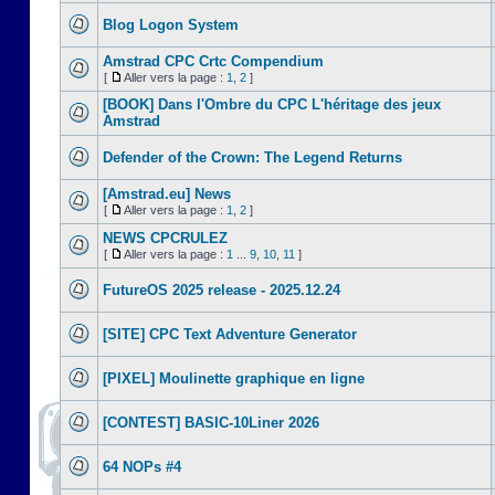
Blog Logon System
Amstrad CPC Crtc Compendium
[
Aller vers la page :
1
,
2
]
[BOOK] Dans l'Ombre du CPC L'héritage des jeux
Amstrad
Defender of the Crown: The Legend Returns
[Amstrad.eu] News
[
Aller vers la page :
1
,
2
]
NEWS CPCRULEZ
[
Aller vers la page :
1
...
9
,
10
,
11
]
FutureOS 2025 release - 2025.12.24
[SITE] CPC Text Adventure Generator
[PIXEL] Moulinette graphique en ligne
[CONTEST] BASIC-10Liner 2026
64 NOPs #4