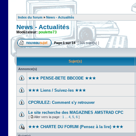
Index du forum
»
News - Actualités
News - Actualités
Modérateur:
poulette73
Page
1
sur
14
[ 665 sujet(s) ]
Sujet(s)
Annonce(s)
★★★ PENSE-BETE BBCODE ★★★
★★★ Liens / Suivez-les ★★★
CPCRULEZ: Comment s'y retrouver‎
Le site recherche des MAGAZINES AMSTRAD CPC
[
Aller vers la page :
1
...
4
,
5
,
6
]
★★★ CHARTE DU FORUM (Pensez à la lire) ★★★