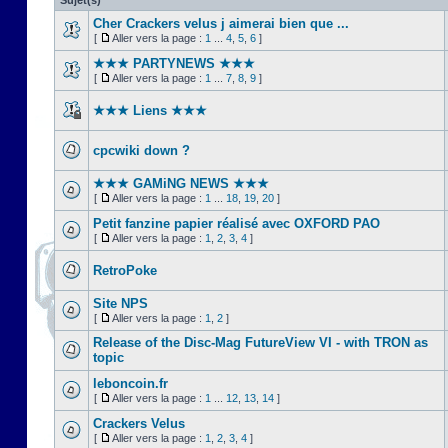
Sujet(s)
Cher Crackers velus j aimerai bien que ...
[
Aller vers la page :
1
...
4
,
5
,
6
]
★★★ PARTYNEWS ★★★
[
Aller vers la page :
1
...
7
,
8
,
9
]
★★★ Liens ★★★
cpcwiki down ?
★★★ GAMiNG NEWS ★★★
[
Aller vers la page :
1
...
18
,
19
,
20
]
Petit fanzine papier réalisé avec OXFORD PAO
[
Aller vers la page :
1
,
2
,
3
,
4
]
RetroPoke
Site NPS
[
Aller vers la page :
1
,
2
]
Release of the Disc-Mag FutureView VI - with TRON as
topic
leboncoin.fr
[
Aller vers la page :
1
...
12
,
13
,
14
]
Crackers Velus
[
Aller vers la page :
1
,
2
,
3
,
4
]