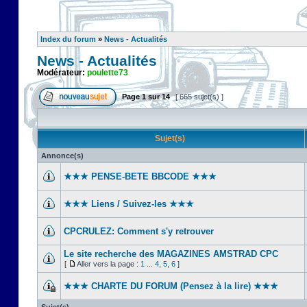
Index du forum
»
News - Actualités
News - Actualités
Modérateur:
poulette73
Page
1
sur
14
[ 665 sujet(s) ]
Sujet(s)
Annonce(s)
★★★ PENSE-BETE BBCODE ★★★
★★★ Liens / Suivez-les ★★★
CPCRULEZ: Comment s'y retrouver‎
Le site recherche des MAGAZINES AMSTRAD CPC
[
Aller vers la page :
1
...
4
,
5
,
6
]
★★★ CHARTE DU FORUM (Pensez à la lire) ★★★