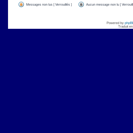
Messages non lus [ Verrouillés ]
Aucun message non lu [ Verrouill
Powered by
phpB
Traduit en