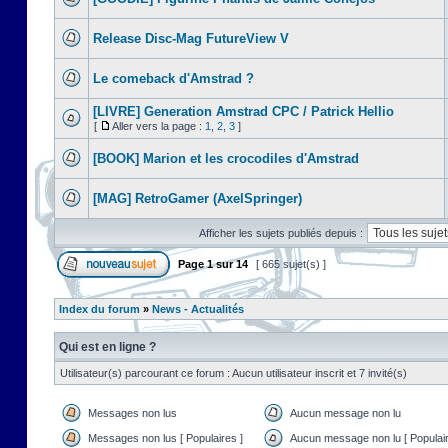
Release Disc-Mag FutureView V
Le comeback d'Amstrad ?
[LIVRE] Generation Amstrad CPC / Patrick Hellio
[
Aller vers la page :
1
,
2
,
3
]
[BOOK] Marion et les crocodiles d'Amstrad
[MAG] RetroGamer (AxelSpringer)
Afficher les sujets publiés depuis :
Page
1
sur
14
[ 665 sujet(s) ]
Index du forum
»
News - Actualités
Qui est en ligne ?
Utilisateur(s) parcourant ce forum : Aucun utilisateur inscrit et 7 invité(s)
Messages non lus
Aucun message non lu
Messages non lus [ Populaires ]
Aucun message non lu [ Populair