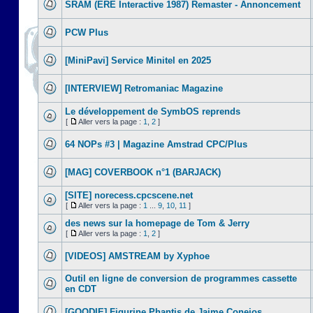
SRAM (ERE Interactive 1987) Remaster - Annoncement
PCW Plus
[MiniPavi] Service Minitel en 2025
[INTERVIEW] Retromaniac Magazine
Le développement de SymbOS reprends
[
Aller vers la page :
1
,
2
]
64 NOPs #3 | Magazine Amstrad CPC/Plus
[MAG] COVERBOOK n°1 (BARJACK)
[SITE] norecess.cpcscene.net
[
Aller vers la page :
1
...
9
,
10
,
11
]
des news sur la homepage de Tom & Jerry
[
Aller vers la page :
1
,
2
]
[VIDEOS] AMSTREAM by Xyphoe
Outil en ligne de conversion de programmes cassette
en CDT
[GOODIE] Figurine Phantis de Jaime Conejos