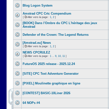
Blog Logon System
Amstrad CPC Crtc Compendium
[
Aller vers la page :
1
,
2
]
[BOOK] Dans l'Ombre du CPC L'héritage des jeux
Amstrad
Defender of the Crown: The Legend Returns
[Amstrad.eu] News
[
Aller vers la page :
1
,
2
]
NEWS CPCRULEZ
[
Aller vers la page :
1
...
9
,
10
,
11
]
FutureOS 2025 release - 2025.12.24
[SITE] CPC Text Adventure Generator
[PIXEL] Moulinette graphique en ligne
[CONTEST] BASIC-10Liner 2026
64 NOPs #4