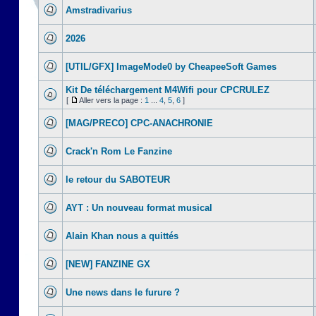
Amstradivarius
2026
[UTIL/GFX] ImageMode0 by CheapeeSoft Games
Kit De téléchargement M4Wifi pour CPCRULEZ
[
Aller vers la page :
1
...
4
,
5
,
6
]
[MAG/PRECO] CPC-ANACHRONIE
Crack'n Rom Le Fanzine
le retour du SABOTEUR
AYT : Un nouveau format musical
Alain Khan nous a quittés
[NEW] FANZINE GX
Une news dans le furure ?