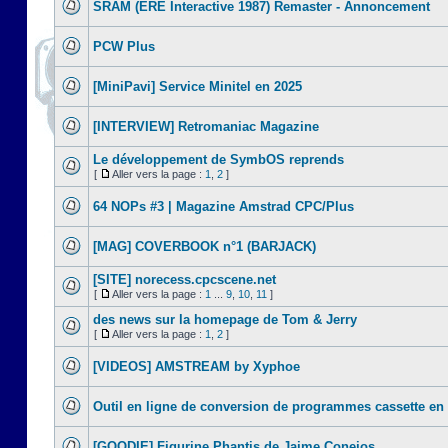
SRAM (ERE Interactive 1987) Remaster - Annoncement
PCW Plus
[MiniPavi] Service Minitel en 2025
[INTERVIEW] Retromaniac Magazine
Le développement de SymbOS reprends
[
Aller vers la page :
1
,
2
]
64 NOPs #3 | Magazine Amstrad CPC/Plus
[MAG] COVERBOOK n°1 (BARJACK)
[SITE] norecess.cpcscene.net
[
Aller vers la page :
1
...
9
,
10
,
11
]
des news sur la homepage de Tom & Jerry
[
Aller vers la page :
1
,
2
]
[VIDEOS] AMSTREAM by Xyphoe
Outil en ligne de conversion de programmes cassette en
[GOODIE] Figurine Phantis de Jaime Conejos