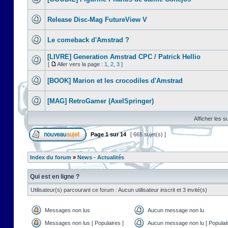
Release Disc-Mag FutureView V
Le comeback d'Amstrad ?
[LIVRE] Generation Amstrad CPC / Patrick Hellio
[
Aller vers la page :
1
,
2
,
3
]
[BOOK] Marion et les crocodiles d'Amstrad
[MAG] RetroGamer (AxelSpringer)
Afficher les s
Page
1
sur
14
[ 665 sujet(s) ]
Index du forum
»
News - Actualités
Qui est en ligne ?
Utilisateur(s) parcourant ce forum : Aucun utilisateur inscrit et 3 invité(s)
Messages non lus
Aucun message non lu
Messages non lus [ Populaires ]
Aucun message non lu [ Populair