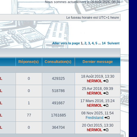
Nous sommes actuellement le 09 Août 2026, 08:34
Le fuseau horaire est UTC+1 heure
Aller vers la page
1
,
2
,
3
,
4
,
5
...
14
Suivant
r
Réponse(s)
Consultation(s)
Dernier message
18 Août 2019, 13:30
L
0
429325
hERMOL
25 Avr 2018, 09:39
L
0
518786
hERMOL
17 Mars 2016, 15:24
L
1
491667
hERMOL
08 Nov 2025, 11:54
L
77
1761685
Fredisland
20 Oct 2015, 13:30
L
0
364704
hERMOL