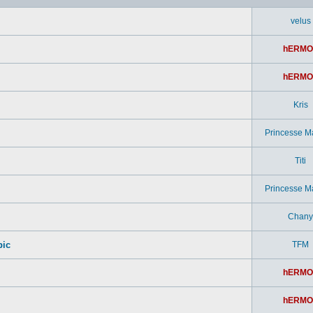
velus
hERMO
hERMO
Kris
Princesse M
Titi
Princesse M
Chany
pic
TFM
hERMO
hERMO