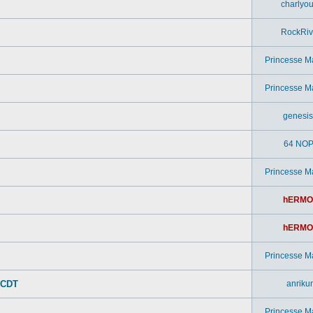
charlyou
RockRiv
Princesse M
Princesse M
genesi
64 NOP
Princesse M
hERMO
hERMO
Princesse M
 CDT
anriku
Princesse M