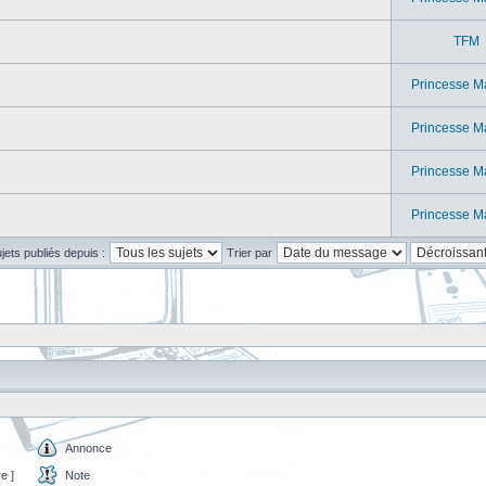
TFM
Princesse M
Princesse M
Princesse M
Princesse M
ujets publiés depuis :
Trier par
Annonce
e ]
Note