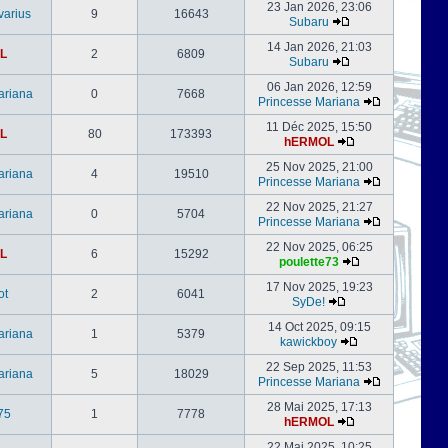
23 Jan 2026, 23:06
varius
9
16643
Subaru
14 Jan 2026, 21:03
L
2
6809
Subaru
06 Jan 2026, 12:59
ariana
0
7668
Princesse Mariana
11 Déc 2025, 15:50
L
80
173393
hERMOL
25 Nov 2025, 21:00
ariana
4
19510
Princesse Mariana
22 Nov 2025, 21:27
ariana
0
5704
Princesse Mariana
22 Nov 2025, 06:25
L
6
15292
poulette73
17 Nov 2025, 19:23
ot
2
6041
SyDe!
14 Oct 2025, 09:15
ariana
1
5379
kawickboy
22 Sep 2025, 11:53
ariana
5
18029
Princesse Mariana
28 Mai 2025, 17:13
75
1
7778
hERMOL
22 Mai 2025, 10:25