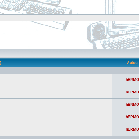
s)
Auteu
hERMO
hERMO
hERMO
hERMO
hERMO