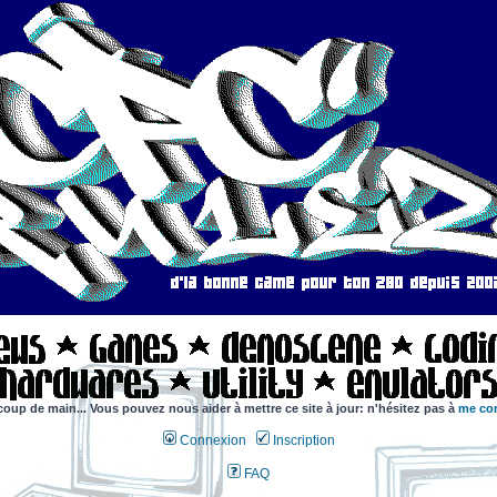
coup de main... Vous pouvez nous aider à mettre ce site à jour: n'hésitez pas à
me con
Connexion
Inscription
FAQ