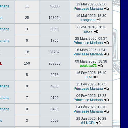
19 Mai 2026, 09:56
ariana
11
45836
Princesse Mariana
16 Mai 2026, 13:30
ot
25
153964
Longshot
29 Avr 2026, 18:01
ariana
3
6865
juk77
28 Mars 2026, 09:37
ariana
0
1756
Princesse Mariana
18 Mars 2026, 12:41
x
18
31737
Princesse Mariana
09 Mars 2026, 18:38
L
150
903365
poulette73
16 Fév 2026, 16:10
5
8076
TFM
15 Fév 2026, 10:05
ariana
0
4658
Princesse Mariana
06 Fév 2026, 18:22
ariana
7
9192
Princesse Mariana
04 Fév 2026, 12:10
ariana
0
6496
Princesse Mariana
29 Jan 2026, 10:28
s
3
6602
64 NOPs