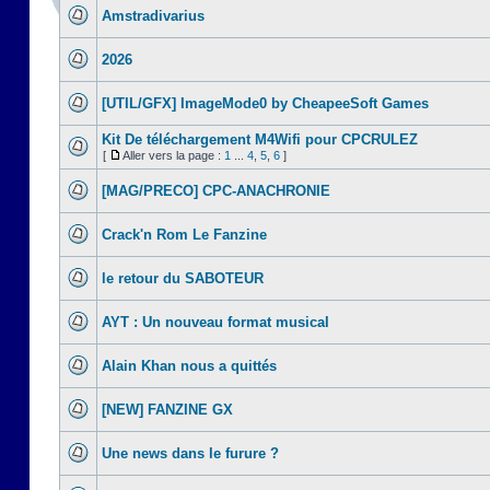
Amstradivarius
2026
[UTIL/GFX] ImageMode0 by CheapeeSoft Games
Kit De téléchargement M4Wifi pour CPCRULEZ
[
Aller vers la page :
1
...
4
,
5
,
6
]
[MAG/PRECO] CPC-ANACHRONIE
Crack'n Rom Le Fanzine
le retour du SABOTEUR
AYT : Un nouveau format musical
Alain Khan nous a quittés
[NEW] FANZINE GX
Une news dans le furure ?