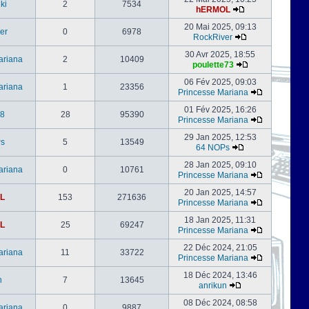
ki
2
7534
hERMOL
20 Mai 2025, 09:13
er
0
6978
RockRiver
30 Avr 2025, 18:55
ariana
2
10409
poulette73
06 Fév 2025, 09:03
ariana
1
23356
Princesse Mariana
01 Fév 2025, 16:26
s8
28
95390
Princesse Mariana
29 Jan 2025, 12:53
s
5
13549
64 NOPs
28 Jan 2025, 09:10
ariana
0
10761
Princesse Mariana
20 Jan 2025, 14:57
L
153
271636
Princesse Mariana
18 Jan 2025, 11:31
L
25
69247
Princesse Mariana
22 Déc 2024, 21:05
ariana
11
33722
Princesse Mariana
18 Déc 2024, 13:46
n
7
13645
anrikun
08 Déc 2024, 08:58
ariana
0
9887