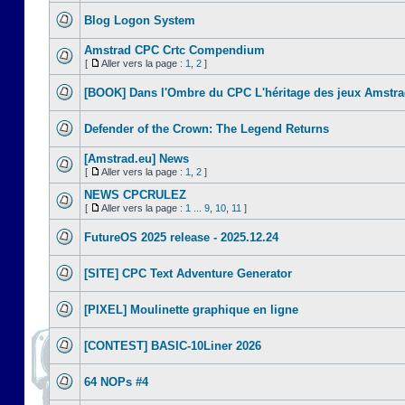
Blog Logon System
Amstrad CPC Crtc Compendium
[
Aller vers la page :
1
,
2
]
[BOOK] Dans l'Ombre du CPC L'héritage des jeux Amstr
Defender of the Crown: The Legend Returns
[Amstrad.eu] News
[
Aller vers la page :
1
,
2
]
NEWS CPCRULEZ
[
Aller vers la page :
1
...
9
,
10
,
11
]
FutureOS 2025 release - 2025.12.24
[SITE] CPC Text Adventure Generator
[PIXEL] Moulinette graphique en ligne
[CONTEST] BASIC-10Liner 2026
64 NOPs #4