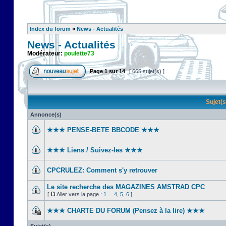
Index du forum
»
News - Actualités
News - Actualités
Modérateur:
poulette73
Page
1
sur
14
[ 665 sujet(s) ]
Sujet(
Annonce(s)
★★★ PENSE-BETE BBCODE ★★★
★★★ Liens / Suivez-les ★★★
CPCRULEZ: Comment s'y retrouver‎
Le site recherche des MAGAZINES AMSTRAD CPC
[
Aller vers la page :
1
...
4
,
5
,
6
]
★★★ CHARTE DU FORUM (Pensez à la lire) ★★★