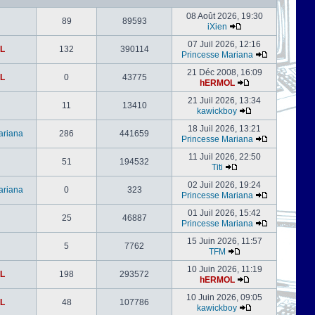
08 Août 2026, 19:30
89
89593
iXien
07 Juil 2026, 12:16
L
132
390114
Princesse Mariana
21 Déc 2008, 16:09
L
0
43775
hERMOL
21 Juil 2026, 13:34
11
13410
kawickboy
18 Juil 2026, 13:21
ariana
286
441659
Princesse Mariana
11 Juil 2026, 22:50
51
194532
Titi
02 Juil 2026, 19:24
ariana
0
323
Princesse Mariana
01 Juil 2026, 15:42
25
46887
Princesse Mariana
15 Juin 2026, 11:57
5
7762
TFM
10 Juin 2026, 11:19
L
198
293572
hERMOL
10 Juin 2026, 09:05
L
48
107786
kawickboy