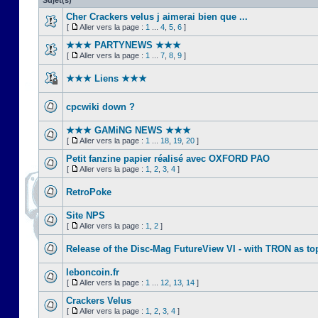
Sujet(s)
Cher Crackers velus j aimerai bien que ...
[
Aller vers la page :
1
...
4
,
5
,
6
]
★★★ PARTYNEWS ★★★
[
Aller vers la page :
1
...
7
,
8
,
9
]
★★★ Liens ★★★
cpcwiki down ?
★★★ GAMiNG NEWS ★★★
[
Aller vers la page :
1
...
18
,
19
,
20
]
Petit fanzine papier réalisé avec OXFORD PAO
[
Aller vers la page :
1
,
2
,
3
,
4
]
RetroPoke
Site NPS
[
Aller vers la page :
1
,
2
]
Release of the Disc-Mag FutureView VI - with TRON as to
leboncoin.fr
[
Aller vers la page :
1
...
12
,
13
,
14
]
Crackers Velus
[
Aller vers la page :
1
,
2
,
3
,
4
]