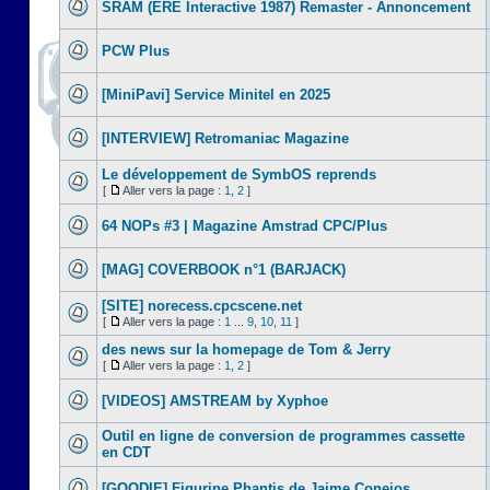
SRAM (ERE Interactive 1987) Remaster - Annoncement
PCW Plus
[MiniPavi] Service Minitel en 2025
[INTERVIEW] Retromaniac Magazine
Le développement de SymbOS reprends
[
Aller vers la page :
1
,
2
]
64 NOPs #3 | Magazine Amstrad CPC/Plus
[MAG] COVERBOOK n°1 (BARJACK)
[SITE] norecess.cpcscene.net
[
Aller vers la page :
1
...
9
,
10
,
11
]
des news sur la homepage de Tom & Jerry
[
Aller vers la page :
1
,
2
]
[VIDEOS] AMSTREAM by Xyphoe
Outil en ligne de conversion de programmes cassette
en CDT
[GOODIE] Figurine Phantis de Jaime Conejos