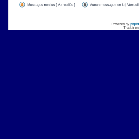
Messages non lus [ Verrouillés ]
Aucun message non lu [ Verrouill
Powered by
phpB
Traduit en