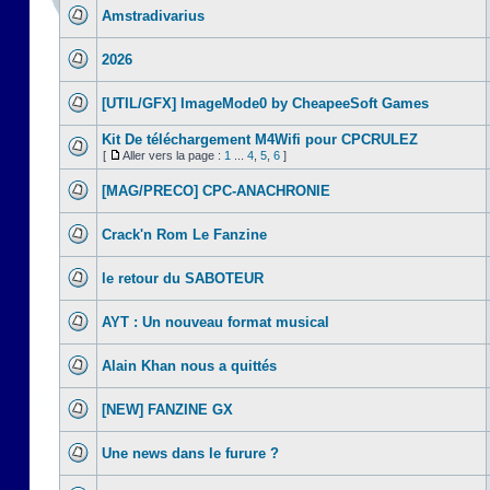
Amstradivarius
2026
[UTIL/GFX] ImageMode0 by CheapeeSoft Games
Kit De téléchargement M4Wifi pour CPCRULEZ
[
Aller vers la page :
1
...
4
,
5
,
6
]
[MAG/PRECO] CPC-ANACHRONIE
Crack'n Rom Le Fanzine
le retour du SABOTEUR
AYT : Un nouveau format musical
Alain Khan nous a quittés
[NEW] FANZINE GX
Une news dans le furure ?