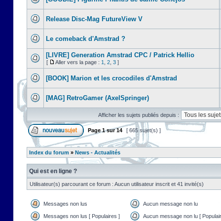
Release Disc-Mag FutureView V
Le comeback d'Amstrad ?
[LIVRE] Generation Amstrad CPC / Patrick Hellio
[
Aller vers la page :
1
,
2
,
3
]
[BOOK] Marion et les crocodiles d'Amstrad
[MAG] RetroGamer (AxelSpringer)
Afficher les sujets publiés depuis :
Page
1
sur
14
[ 665 sujet(s) ]
Index du forum
»
News - Actualités
Qui est en ligne ?
Utilisateur(s) parcourant ce forum : Aucun utilisateur inscrit et 41 invité(s)
Messages non lus
Aucun message non lu
Messages non lus [ Populaires ]
Aucun message non lu [ Populair