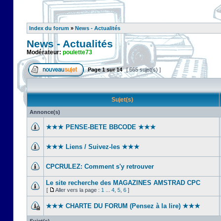
Index du forum
»
News - Actualités
News - Actualités
Modérateur:
poulette73
Page
1
sur
14
[ 665 sujet(s) ]
Sujet(s)
Annonce(s)
★★★ PENSE-BETE BBCODE ★★★
★★★ Liens / Suivez-les ★★★
CPCRULEZ: Comment s'y retrouver‎
Le site recherche des MAGAZINES AMSTRAD CPC
[
Aller vers la page :
1
...
4
,
5
,
6
]
★★★ CHARTE DU FORUM (Pensez à la lire) ★★★