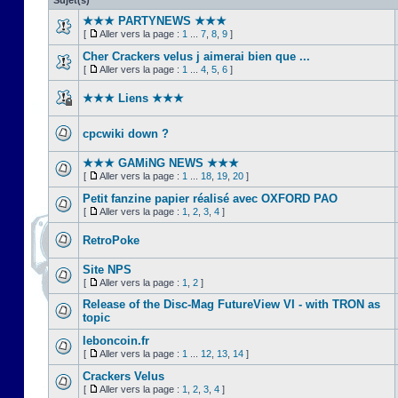
Sujet(s)
★★★ PARTYNEWS ★★★
[
Aller vers la page :
1
...
7
,
8
,
9
]
Cher Crackers velus j aimerai bien que ...
[
Aller vers la page :
1
...
4
,
5
,
6
]
★★★ Liens ★★★
cpcwiki down ?
★★★ GAMiNG NEWS ★★★
[
Aller vers la page :
1
...
18
,
19
,
20
]
Petit fanzine papier réalisé avec OXFORD PAO
[
Aller vers la page :
1
,
2
,
3
,
4
]
RetroPoke
Site NPS
[
Aller vers la page :
1
,
2
]
Release of the Disc-Mag FutureView VI - with TRON as
topic
leboncoin.fr
[
Aller vers la page :
1
...
12
,
13
,
14
]
Crackers Velus
[
Aller vers la page :
1
,
2
,
3
,
4
]