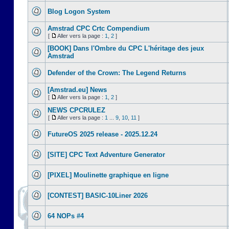
Blog Logon System
Amstrad CPC Crtc Compendium
[
Aller vers la page :
1
,
2
]
[BOOK] Dans l'Ombre du CPC L'héritage des jeux
Amstrad
Defender of the Crown: The Legend Returns
[Amstrad.eu] News
[
Aller vers la page :
1
,
2
]
NEWS CPCRULEZ
[
Aller vers la page :
1
...
9
,
10
,
11
]
FutureOS 2025 release - 2025.12.24
[SITE] CPC Text Adventure Generator
[PIXEL] Moulinette graphique en ligne
[CONTEST] BASIC-10Liner 2026
64 NOPs #4