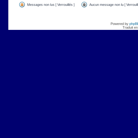
Messages non lus [ Verrouillés ]
Aucun message non lu [ Verrouill
Powered by
phpB
Traduit en