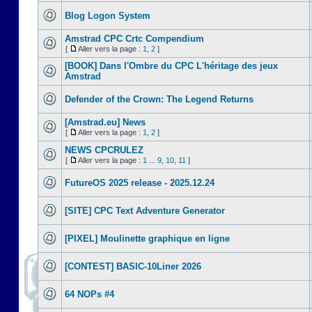
Blog Logon System
Amstrad CPC Crtc Compendium
[
Aller vers la page :
1
,
2
]
[BOOK] Dans l'Ombre du CPC L'héritage des jeux
Amstrad
Defender of the Crown: The Legend Returns
[Amstrad.eu] News
[
Aller vers la page :
1
,
2
]
NEWS CPCRULEZ
[
Aller vers la page :
1
...
9
,
10
,
11
]
FutureOS 2025 release - 2025.12.24
[SITE] CPC Text Adventure Generator
[PIXEL] Moulinette graphique en ligne
[CONTEST] BASIC-10Liner 2026
64 NOPs #4