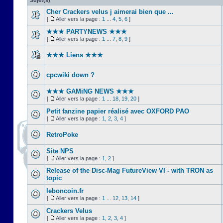
Sujet(s)
Cher Crackers velus j aimerai bien que ...
[
Aller vers la page :
1
...
4
,
5
,
6
]
★★★ PARTYNEWS ★★★
[
Aller vers la page :
1
...
7
,
8
,
9
]
★★★ Liens ★★★
cpcwiki down ?
★★★ GAMiNG NEWS ★★★
[
Aller vers la page :
1
...
18
,
19
,
20
]
Petit fanzine papier réalisé avec OXFORD PAO
[
Aller vers la page :
1
,
2
,
3
,
4
]
RetroPoke
Site NPS
[
Aller vers la page :
1
,
2
]
Release of the Disc-Mag FutureView VI - with TRON as
topic
leboncoin.fr
[
Aller vers la page :
1
...
12
,
13
,
14
]
Crackers Velus
[
Aller vers la page :
1
,
2
,
3
,
4
]