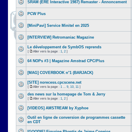
SRAM (ERE Interactive 1987) Remaster - Annoncement
PCW Plus
[MiniPavi] Service Minitel en 2025
[INTERVIEW] Retromaniac Magazine
Le développement de SymbOS reprends
[
Aller vers la page :
1
,
2
]
64 NOPs #3 | Magazine Amstrad CPC/Plus
[MAG] COVERBOOK n°1 (BARJACK)
[SITE] norecess.cpcscene.net
[
Aller vers la page :
1
...
9
,
10
,
11
]
des news sur la homepage de Tom & Jerry
[
Aller vers la page :
1
,
2
]
[VIDEOS] AMSTREAM by Xyphoe
Outil en ligne de conversion de programmes cassette
en CDT
[GOODIE] Figurine Phantis de Jaime Conejos