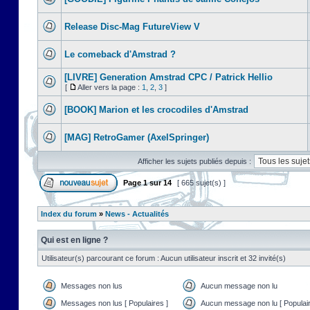
Release Disc-Mag FutureView V
Le comeback d'Amstrad ?
[LIVRE] Generation Amstrad CPC / Patrick Hellio
[
Aller vers la page :
1
,
2
,
3
]
[BOOK] Marion et les crocodiles d'Amstrad
[MAG] RetroGamer (AxelSpringer)
Afficher les sujets publiés depuis :
Page
1
sur
14
[ 665 sujet(s) ]
Index du forum
»
News - Actualités
Qui est en ligne ?
Utilisateur(s) parcourant ce forum : Aucun utilisateur inscrit et 32 invité(s)
Messages non lus
Aucun message non lu
Messages non lus [ Populaires ]
Aucun message non lu [ Populair