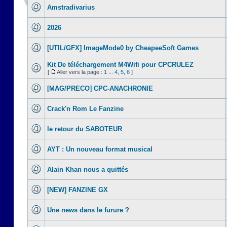
Amstradivarius
2026
[UTIL/GFX] ImageMode0 by CheapeeSoft Games
Kit De téléchargement M4Wifi pour CPCRULEZ
[
Aller vers la page :
1
...
4
,
5
,
6
]
[MAG/PRECO] CPC-ANACHRONIE
Crack'n Rom Le Fanzine
le retour du SABOTEUR
AYT : Un nouveau format musical
Alain Khan nous a quittés
[NEW] FANZINE GX
Une news dans le furure ?