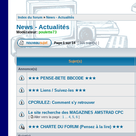
Index du forum
»
News - Actualités
News - Actualités
Modérateur:
poulette73
Page
1
sur
14
[ 665 sujet(s) ]
Sujet(s)
Annonce(s)
★★★ PENSE-BETE BBCODE ★★★
★★★ Liens / Suivez-les ★★★
CPCRULEZ: Comment s'y retrouver‎
Le site recherche des MAGAZINES AMSTRAD CPC
[
Aller vers la page :
1
...
4
,
5
,
6
]
★★★ CHARTE DU FORUM (Pensez à la lire) ★★★