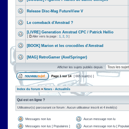
Release Disc-Mag FutureView V
Le comeback d'Amstrad ?
[LIVRE] Generation Amstrad CPC / Patrick Hellio
[
Aller vers la page :
1
,
2
,
3
]
[BOOK] Marion et les crocodiles d'Amstrad
[MAG] RetroGamer (AxelSpringer)
Afficher les sujets publiés depuis :
Page
1
sur
14
[ 665 sujet(s) ]
Index du forum
»
News - Actualités
Qui est en ligne ?
Utilisateur(s) parcourant ce forum : Aucun utilisateur inscrit et 4 invité(s)
Messages non lus
Aucun message non lu
Messages non lus [ Populaires ]
Aucun message non lu [ Populair