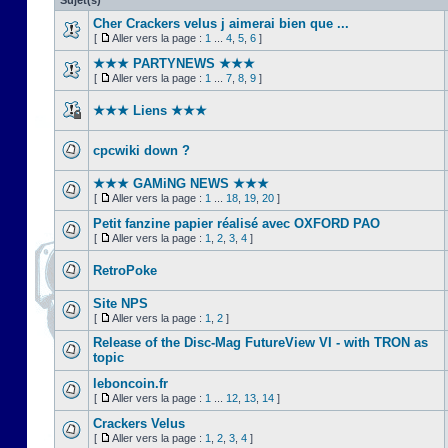
Sujet(s)
Cher Crackers velus j aimerai bien que ...
[
Aller vers la page :
1
...
4
,
5
,
6
]
★★★ PARTYNEWS ★★★
[
Aller vers la page :
1
...
7
,
8
,
9
]
★★★ Liens ★★★
cpcwiki down ?
★★★ GAMiNG NEWS ★★★
[
Aller vers la page :
1
...
18
,
19
,
20
]
Petit fanzine papier réalisé avec OXFORD PAO
[
Aller vers la page :
1
,
2
,
3
,
4
]
RetroPoke
Site NPS
[
Aller vers la page :
1
,
2
]
Release of the Disc-Mag FutureView VI - with TRON as
topic
leboncoin.fr
[
Aller vers la page :
1
...
12
,
13
,
14
]
Crackers Velus
[
Aller vers la page :
1
,
2
,
3
,
4
]