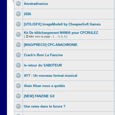
Amstradivarius
2026
[UTIL/GFX] ImageMode0 by CheapeeSoft Games
Kit De téléchargement M4Wifi pour CPCRULEZ
[
Aller vers la page :
1
...
4
,
5
,
6
]
[MAG/PRECO] CPC-ANACHRONIE
Crack'n Rom Le Fanzine
le retour du SABOTEUR
AYT : Un nouveau format musical
Alain Khan nous a quittés
[NEW] FANZINE GX
Une news dans le furure ?