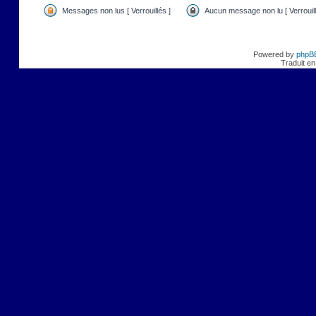
Messages non lus [ Verrouillés ]
Aucun message non lu [ Verrouill
Powered by
phpB
Traduit en