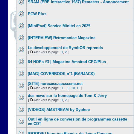
SRAM (ERE Interactive 1987) Remaster - Annoncement
PCW Plus
[MiniPavi] Service Minitel en 2025
[INTERVIEW] Retromaniac Magazine
Le développement de SymbOS reprends
[
Aller vers la page :
1
,
2
]
64 NOPs #3 | Magazine Amstrad CPC/Plus
[MAG] COVERBOOK n°1 (BARJACK)
[SITE] norecess.cpcscene.net
[
Aller vers la page :
1
...
9
,
10
,
11
]
des news sur la homepage de Tom & Jerry
[
Aller vers la page :
1
,
2
]
[VIDEOS] AMSTREAM by Xyphoe
Outil en ligne de conversion de programmes cassette
en CDT
[GOODIE] Figurine Phantis de Jaime Conejos