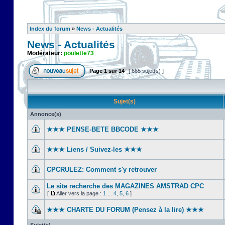
Index du forum
»
News - Actualités
News - Actualités
Modérateur:
poulette73
Page
1
sur
14
[ 665 sujet(s) ]
Sujet(s)
Annonce(s)
★★★ PENSE-BETE BBCODE ★★★
★★★ Liens / Suivez-les ★★★
CPCRULEZ: Comment s'y retrouver‎
Le site recherche des MAGAZINES AMSTRAD CPC
[
Aller vers la page :
1
...
4
,
5
,
6
]
★★★ CHARTE DU FORUM (Pensez à la lire) ★★★