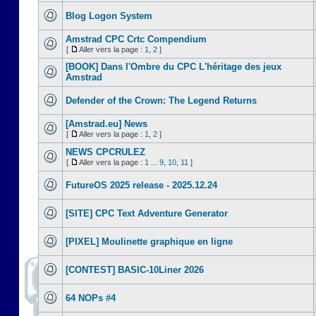
Blog Logon System
Amstrad CPC Crtc Compendium
[
Aller vers la page :
1
,
2
]
[BOOK] Dans l'Ombre du CPC L'héritage des jeux
Amstrad
Defender of the Crown: The Legend Returns
[Amstrad.eu] News
[
Aller vers la page :
1
,
2
]
NEWS CPCRULEZ
[
Aller vers la page :
1
...
9
,
10
,
11
]
FutureOS 2025 release - 2025.12.24
[SITE] CPC Text Adventure Generator
[PIXEL] Moulinette graphique en ligne
[CONTEST] BASIC-10Liner 2026
64 NOPs #4