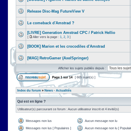
Release Disc-Mag FutureView V
Le comeback d'Amstrad ?
[LIVRE] Generation Amstrad CPC / Patrick Hellio
[
Aller vers la page :
1
,
2
,
3
]
[BOOK] Marion et les crocodiles d'Amstrad
[MAG] RetroGamer (AxelSpringer)
Afficher les sujets publiés depuis :
Page
1
sur
14
[ 665 sujet(s) ]
Index du forum
»
News - Actualités
Qui est en ligne ?
Utilisateur(s) parcourant ce forum : Aucun utilisateur inscrit et 4 invité(s)
Messages non lus
Aucun message non lu
Messages non lus [ Populaires ]
Aucun message non lu [ Populair