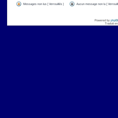
Messages non lus [ Verrouillés ]
Aucun message non lu [ Verrouill
Powered by
phpB
Traduit en