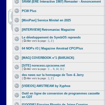
SRAM (ERE Interactive 1987) Remaster - Annoncement
PCW Plus
[MiniPavi] Service Minitel en 2025
[INTERVIEW] Retromaniac Magazine
Le développement de SymbOS reprends
[
Aller vers la page :
1
,
2
]
64 NOPs #3 | Magazine Amstrad CPC/Plus
[MAG] COVERBOOK n°1 (BARJACK)
[SITE] norecess.cpcscene.net
[
Aller vers la page :
1
...
9
,
10
,
11
]
des news sur la homepage de Tom & Jerry
[
Aller vers la page :
1
,
2
]
[VIDEOS] AMSTREAM by Xyphoe
Outil en ligne de conversion de programmes cassette
en CDT
[GOODIE] Figurine Phantis de Jaime Conejos