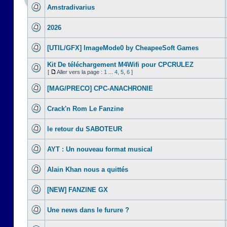
Amstradivarius
2026
[UTIL/GFX] ImageMode0 by CheapeeSoft Games
Kit De téléchargement M4Wifi pour CPCRULEZ
[
Aller vers la page :
1
...
4
,
5
,
6
]
[MAG/PRECO] CPC-ANACHRONIE
Crack'n Rom Le Fanzine
le retour du SABOTEUR
AYT : Un nouveau format musical
Alain Khan nous a quittés
[NEW] FANZINE GX
Une news dans le furure ?