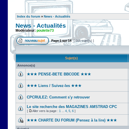
Index du forum
»
News - Actualités
News - Actualités
Modérateur:
poulette73
Page
1
sur
14
[ 665 sujet(s) ]
Sujet(s)
Annonce(s)
★★★ PENSE-BETE BBCODE ★★★
★★★ Liens / Suivez-les ★★★
CPCRULEZ: Comment s'y retrouver‎
Le site recherche des MAGAZINES AMSTRAD CPC
[
Aller vers la page :
1
...
4
,
5
,
6
]
★★★ CHARTE DU FORUM (Pensez à la lire) ★★★