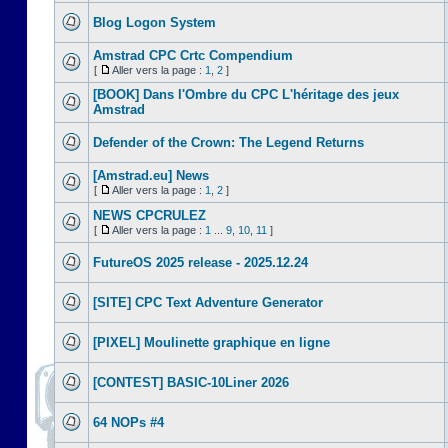
Blog Logon System
Amstrad CPC Crtc Compendium
[
Aller vers la page :
1
,
2
]
[BOOK] Dans l'Ombre du CPC L'héritage des jeux
Amstrad
Defender of the Crown: The Legend Returns
[Amstrad.eu] News
[
Aller vers la page :
1
,
2
]
NEWS CPCRULEZ
[
Aller vers la page :
1
...
9
,
10
,
11
]
FutureOS 2025 release - 2025.12.24
[SITE] CPC Text Adventure Generator
[PIXEL] Moulinette graphique en ligne
[CONTEST] BASIC-10Liner 2026
64 NOPs #4