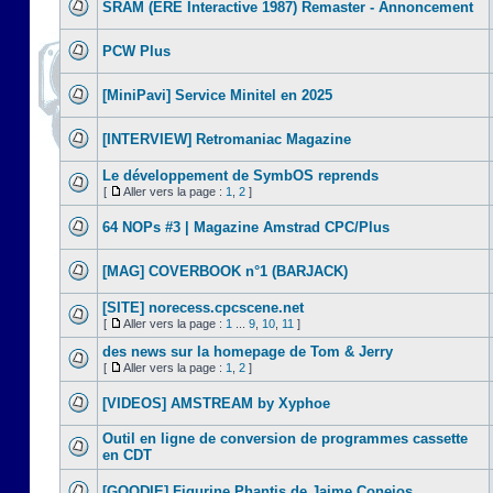
SRAM (ERE Interactive 1987) Remaster - Annoncement
PCW Plus
[MiniPavi] Service Minitel en 2025
[INTERVIEW] Retromaniac Magazine
Le développement de SymbOS reprends
[
Aller vers la page :
1
,
2
]
64 NOPs #3 | Magazine Amstrad CPC/Plus
[MAG] COVERBOOK n°1 (BARJACK)
[SITE] norecess.cpcscene.net
[
Aller vers la page :
1
...
9
,
10
,
11
]
des news sur la homepage de Tom & Jerry
[
Aller vers la page :
1
,
2
]
[VIDEOS] AMSTREAM by Xyphoe
Outil en ligne de conversion de programmes cassette
en CDT
[GOODIE] Figurine Phantis de Jaime Conejos