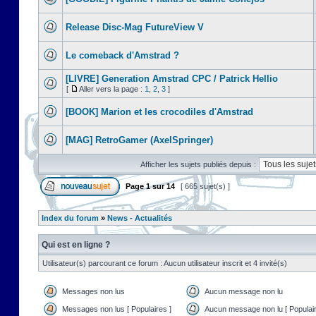
Release Disc-Mag FutureView V
Le comeback d'Amstrad ?
[LIVRE] Generation Amstrad CPC / Patrick Hellio
[
Aller vers la page :
1
,
2
,
3
]
[BOOK] Marion et les crocodiles d'Amstrad
[MAG] RetroGamer (AxelSpringer)
Afficher les sujets publiés depuis :
Page
1
sur
14
[ 665 sujet(s) ]
Index du forum
»
News - Actualités
Qui est en ligne ?
Utilisateur(s) parcourant ce forum : Aucun utilisateur inscrit et 4 invité(s)
Messages non lus
Aucun message non lu
Messages non lus [ Populaires ]
Aucun message non lu [ Populair