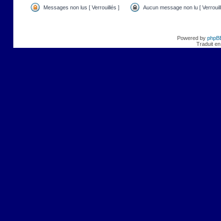
Messages non lus [ Verrouillés ]
Aucun message non lu [ Verrouill
Powered by
phpB
Traduit en