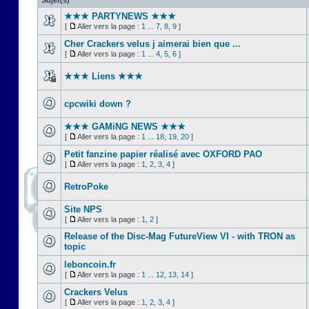
Sujet(s)
★★★ PARTYNEWS ★★★
[
Aller vers la page :
1
...
7
,
8
,
9
]
Cher Crackers velus j aimerai bien que ...
[
Aller vers la page :
1
...
4
,
5
,
6
]
★★★ Liens ★★★
cpcwiki down ?
★★★ GAMiNG NEWS ★★★
[
Aller vers la page :
1
...
18
,
19
,
20
]
Petit fanzine papier réalisé avec OXFORD PAO
[
Aller vers la page :
1
,
2
,
3
,
4
]
RetroPoke
Site NPS
[
Aller vers la page :
1
,
2
]
Release of the Disc-Mag FutureView VI - with TRON as
topic
leboncoin.fr
[
Aller vers la page :
1
...
12
,
13
,
14
]
Crackers Velus
[
Aller vers la page :
1
,
2
,
3
,
4
]