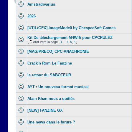
Amstradivarius
2026
[UTIL/GFX] ImageMode0 by CheapeeSoft Games
Kit De téléchargement M4Wifi pour CPCRULEZ
[
Aller vers la page :
1
...
4
,
5
,
6
]
[MAG/PRECO] CPC-ANACHRONIE
Crack'n Rom Le Fanzine
le retour du SABOTEUR
AYT : Un nouveau format musical
Alain Khan nous a quittés
[NEW] FANZINE GX
Une news dans le furure ?