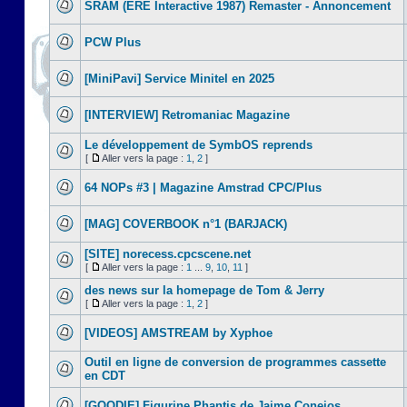
SRAM (ERE Interactive 1987) Remaster - Annoncement
PCW Plus
[MiniPavi] Service Minitel en 2025
[INTERVIEW] Retromaniac Magazine
Le développement de SymbOS reprends
[
Aller vers la page :
1
,
2
]
64 NOPs #3 | Magazine Amstrad CPC/Plus
[MAG] COVERBOOK n°1 (BARJACK)
[SITE] norecess.cpcscene.net
[
Aller vers la page :
1
...
9
,
10
,
11
]
des news sur la homepage de Tom & Jerry
[
Aller vers la page :
1
,
2
]
[VIDEOS] AMSTREAM by Xyphoe
Outil en ligne de conversion de programmes cassette
en CDT
[GOODIE] Figurine Phantis de Jaime Conejos