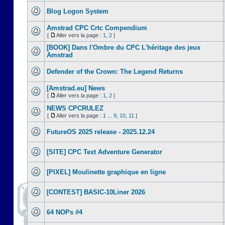
Blog Logon System
Amstrad CPC Crtc Compendium
[
Aller vers la page :
1
,
2
]
[BOOK] Dans l'Ombre du CPC L'héritage des jeux
Amstrad
Defender of the Crown: The Legend Returns
[Amstrad.eu] News
[
Aller vers la page :
1
,
2
]
NEWS CPCRULEZ
[
Aller vers la page :
1
...
9
,
10
,
11
]
FutureOS 2025 release - 2025.12.24
[SITE] CPC Text Adventure Generator
[PIXEL] Moulinette graphique en ligne
[CONTEST] BASIC-10Liner 2026
64 NOPs #4