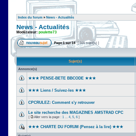
Index du forum
»
News - Actualités
News - Actualités
Modérateur:
poulette73
Page
1
sur
14
[ 665 sujet(s) ]
Sujet(s)
Annonce(s)
★★★ PENSE-BETE BBCODE ★★★
★★★ Liens / Suivez-les ★★★
CPCRULEZ: Comment s'y retrouver‎
Le site recherche des MAGAZINES AMSTRAD CPC
[
Aller vers la page :
1
...
4
,
5
,
6
]
★★★ CHARTE DU FORUM (Pensez à la lire) ★★★