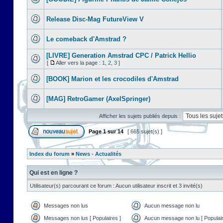
Release Disc-Mag FutureView V
Le comeback d'Amstrad ?
[LIVRE] Generation Amstrad CPC / Patrick Hellio
[
Aller vers la page :
1
,
2
,
3
]
[BOOK] Marion et les crocodiles d'Amstrad
[MAG] RetroGamer (AxelSpringer)
Afficher les sujets publiés depuis :
Page
1
sur
14
[ 665 sujet(s) ]
Index du forum
»
News - Actualités
Qui est en ligne ?
Utilisateur(s) parcourant ce forum : Aucun utilisateur inscrit et 3 invité(s)
Messages non lus
Aucun message non lu
Messages non lus [ Populaires ]
Aucun message non lu [ Populair