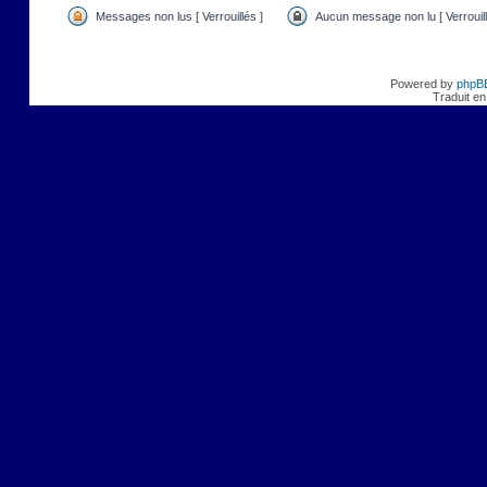
Messages non lus [ Verrouillés ]
Aucun message non lu [ Verrouill
Powered by
phpB
Traduit en