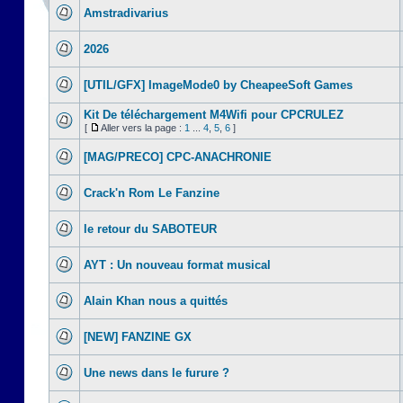
Amstradivarius
2026
[UTIL/GFX] ImageMode0 by CheapeeSoft Games
Kit De téléchargement M4Wifi pour CPCRULEZ
[
Aller vers la page :
1
...
4
,
5
,
6
]
[MAG/PRECO] CPC-ANACHRONIE
Crack'n Rom Le Fanzine
le retour du SABOTEUR
AYT : Un nouveau format musical
Alain Khan nous a quittés
[NEW] FANZINE GX
Une news dans le furure ?