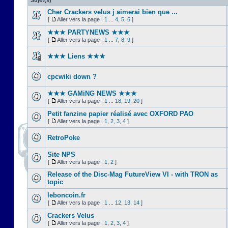
Sujet(s)
Cher Crackers velus j aimerai bien que ...
[
Aller vers la page :
1
...
4
,
5
,
6
]
★★★ PARTYNEWS ★★★
[
Aller vers la page :
1
...
7
,
8
,
9
]
★★★ Liens ★★★
cpcwiki down ?
★★★ GAMiNG NEWS ★★★
[
Aller vers la page :
1
...
18
,
19
,
20
]
Petit fanzine papier réalisé avec OXFORD PAO
[
Aller vers la page :
1
,
2
,
3
,
4
]
RetroPoke
Site NPS
[
Aller vers la page :
1
,
2
]
Release of the Disc-Mag FutureView VI - with TRON as
topic
leboncoin.fr
[
Aller vers la page :
1
...
12
,
13
,
14
]
Crackers Velus
[
Aller vers la page :
1
,
2
,
3
,
4
]