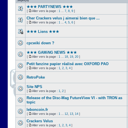
Sujet(s)
★★★ PARTYNEWS ★★★
[
Aller vers la page :
1
...
7
,
8
,
9
]
Cher Crackers velus j aimerai bien que ...
[
Aller vers la page :
1
...
4
,
5
,
6
]
★★★ Liens ★★★
cpcwiki down ?
★★★ GAMiNG NEWS ★★★
[
Aller vers la page :
1
...
18
,
19
,
20
]
Petit fanzine papier réalisé avec OXFORD PAO
[
Aller vers la page :
1
,
2
,
3
,
4
]
RetroPoke
Site NPS
[
Aller vers la page :
1
,
2
]
Release of the Disc-Mag FutureView VI - with TRON as
topic
leboncoin.fr
[
Aller vers la page :
1
...
12
,
13
,
14
]
Crackers Velus
[
Aller vers la page :
1
,
2
,
3
,
4
]