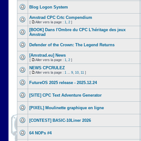
Blog Logon System
Amstrad CPC Crtc Compendium
[
Aller vers la page :
1
,
2
]
[BOOK] Dans l'Ombre du CPC L'héritage des jeux
Amstrad
Defender of the Crown: The Legend Returns
[Amstrad.eu] News
[
Aller vers la page :
1
,
2
]
NEWS CPCRULEZ
[
Aller vers la page :
1
...
9
,
10
,
11
]
FutureOS 2025 release - 2025.12.24
[SITE] CPC Text Adventure Generator
[PIXEL] Moulinette graphique en ligne
[CONTEST] BASIC-10Liner 2026
64 NOPs #4