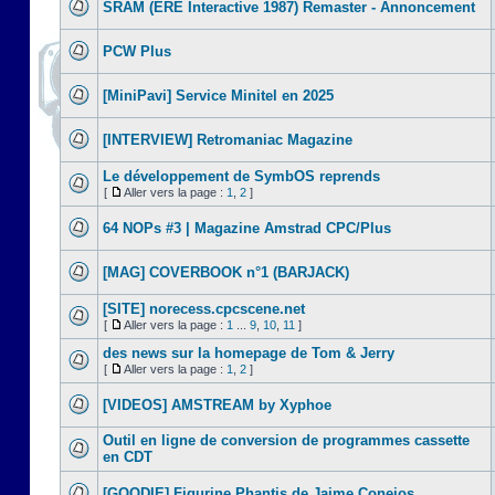
SRAM (ERE Interactive 1987) Remaster - Annoncement
PCW Plus
[MiniPavi] Service Minitel en 2025
[INTERVIEW] Retromaniac Magazine
Le développement de SymbOS reprends
[
Aller vers la page :
1
,
2
]
64 NOPs #3 | Magazine Amstrad CPC/Plus
[MAG] COVERBOOK n°1 (BARJACK)
[SITE] norecess.cpcscene.net
[
Aller vers la page :
1
...
9
,
10
,
11
]
des news sur la homepage de Tom & Jerry
[
Aller vers la page :
1
,
2
]
[VIDEOS] AMSTREAM by Xyphoe
Outil en ligne de conversion de programmes cassette
en CDT
[GOODIE] Figurine Phantis de Jaime Conejos