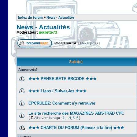
Index du forum
»
News - Actualités
News - Actualités
Modérateur:
poulette73
Page
1
sur
14
[ 665 sujet(s) ]
Sujet(s)
Annonce(s)
★★★ PENSE-BETE BBCODE ★★★
★★★ Liens / Suivez-les ★★★
CPCRULEZ: Comment s'y retrouver‎
Le site recherche des MAGAZINES AMSTRAD CPC
[
Aller vers la page :
1
...
4
,
5
,
6
]
★★★ CHARTE DU FORUM (Pensez à la lire) ★★★