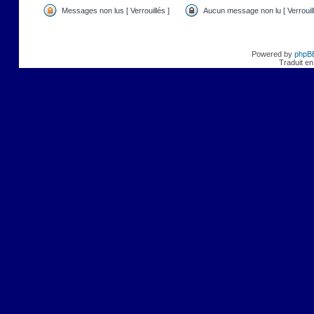
Messages non lus [ Verrouillés ]
Aucun message non lu [ Verrouill
Powered by
phpB
Traduit en