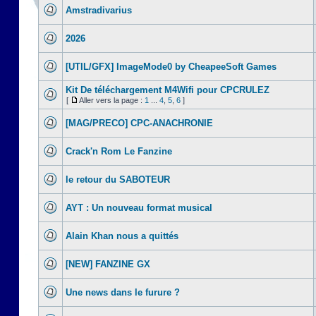
Amstradivarius
2026
[UTIL/GFX] ImageMode0 by CheapeeSoft Games
Kit De téléchargement M4Wifi pour CPCRULEZ
[
Aller vers la page :
1
...
4
,
5
,
6
]
[MAG/PRECO] CPC-ANACHRONIE
Crack'n Rom Le Fanzine
le retour du SABOTEUR
AYT : Un nouveau format musical
Alain Khan nous a quittés
[NEW] FANZINE GX
Une news dans le furure ?