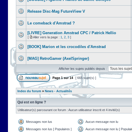
Release Disc-Mag FutureView V
Le comeback d'Amstrad ?
[LIVRE] Generation Amstrad CPC / Patrick Hellio
[
Aller vers la page :
1
,
2
,
3
]
[BOOK] Marion et les crocodiles d'Amstrad
[MAG] RetroGamer (AxelSpringer)
Afficher les sujets publiés depuis :
Page
1
sur
14
[ 665 sujet(s) ]
Index du forum
»
News - Actualités
Qui est en ligne ?
Utilisateur(s) parcourant ce forum : Aucun utilisateur inscrit et 4 invité(s)
Messages non lus
Aucun message non lu
Messages non lus [ Populaires ]
Aucun message non lu [ Populair