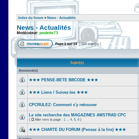
Index du forum
»
News - Actualités
News - Actualités
Modérateur:
poulette73
Page
1
sur
14
[ 665 sujet(s) ]
Sujet(s)
Annonce(s)
★★★ PENSE-BETE BBCODE ★★★
★★★ Liens / Suivez-les ★★★
CPCRULEZ: Comment s'y retrouver‎
Le site recherche des MAGAZINES AMSTRAD CPC
[
Aller vers la page :
1
...
4
,
5
,
6
]
★★★ CHARTE DU FORUM (Pensez à la lire) ★★★