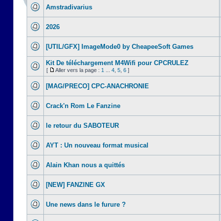
Amstradivarius
2026
[UTIL/GFX] ImageMode0 by CheapeeSoft Games
Kit De téléchargement M4Wifi pour CPCRULEZ
[
Aller vers la page :
1
...
4
,
5
,
6
]
[MAG/PRECO] CPC-ANACHRONIE
Crack'n Rom Le Fanzine
le retour du SABOTEUR
AYT : Un nouveau format musical
Alain Khan nous a quittés
[NEW] FANZINE GX
Une news dans le furure ?