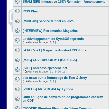
SRAM (ERE Interactive 1987) Remaster - Annoncement
PCW Plus
[MiniPavi] Service Minitel en 2025
[INTERVIEW] Retromaniac Magazine
Le développement de SymbOS reprends
[
Aller vers la page :
1
,
2
]
64 NOPs #3 | Magazine Amstrad CPC/Plus
[MAG] COVERBOOK n°1 (BARJACK)
[SITE] norecess.cpcscene.net
[
Aller vers la page :
1
...
9
,
10
,
11
]
des news sur la homepage de Tom & Jerry
[
Aller vers la page :
1
,
2
]
[VIDEOS] AMSTREAM by Xyphoe
Outil en ligne de conversion de programmes cassette
en CDT
[GOODIE] Figurine Phantis de Jaime Conejos