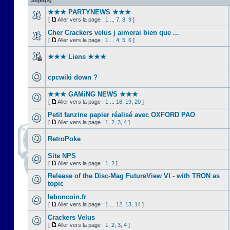
Sujet(s)
★★★ PARTYNEWS ★★★
[
Aller vers la page :
1
...
7
,
8
,
9
]
Cher Crackers velus j aimerai bien que ...
[
Aller vers la page :
1
...
4
,
5
,
6
]
★★★ Liens ★★★
cpcwiki down ?
★★★ GAMiNG NEWS ★★★
[
Aller vers la page :
1
...
18
,
19
,
20
]
Petit fanzine papier réalisé avec OXFORD PAO
[
Aller vers la page :
1
,
2
,
3
,
4
]
RetroPoke
Site NPS
[
Aller vers la page :
1
,
2
]
Release of the Disc-Mag FutureView VI - with TRON as
topic
leboncoin.fr
[
Aller vers la page :
1
...
12
,
13
,
14
]
Crackers Velus
[
Aller vers la page :
1
,
2
,
3
,
4
]