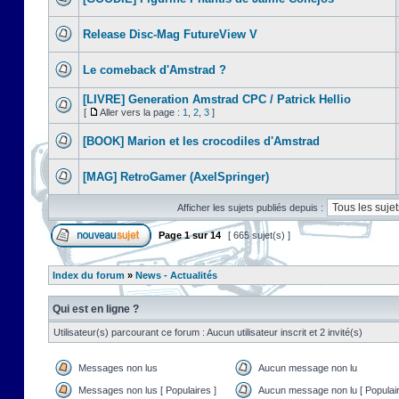
Release Disc-Mag FutureView V
Le comeback d'Amstrad ?
[LIVRE] Generation Amstrad CPC / Patrick Hellio
[
Aller vers la page :
1
,
2
,
3
]
[BOOK] Marion et les crocodiles d'Amstrad
[MAG] RetroGamer (AxelSpringer)
Afficher les sujets publiés depuis :
Page
1
sur
14
[ 665 sujet(s) ]
Index du forum
»
News - Actualités
Qui est en ligne ?
Utilisateur(s) parcourant ce forum : Aucun utilisateur inscrit et 2 invité(s)
Messages non lus
Aucun message non lu
Messages non lus [ Populaires ]
Aucun message non lu [ Populair