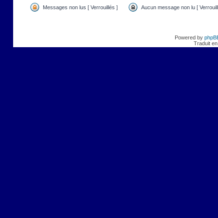
Messages non lus [ Verrouillés ]
Aucun message non lu [ Verrouill
Powered by
phpB
Traduit en