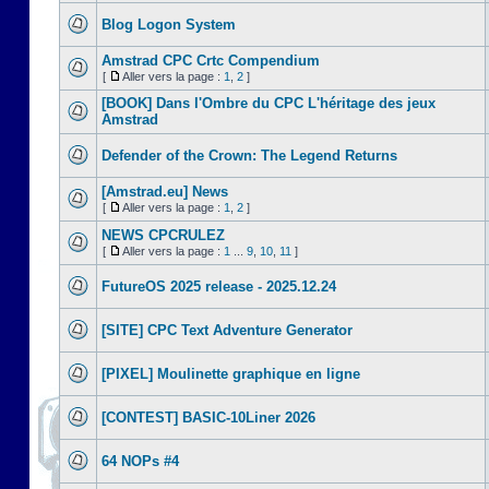
Blog Logon System
Amstrad CPC Crtc Compendium
[
Aller vers la page :
1
,
2
]
[BOOK] Dans l'Ombre du CPC L'héritage des jeux
Amstrad
Defender of the Crown: The Legend Returns
[Amstrad.eu] News
[
Aller vers la page :
1
,
2
]
NEWS CPCRULEZ
[
Aller vers la page :
1
...
9
,
10
,
11
]
FutureOS 2025 release - 2025.12.24
[SITE] CPC Text Adventure Generator
[PIXEL] Moulinette graphique en ligne
[CONTEST] BASIC-10Liner 2026
64 NOPs #4