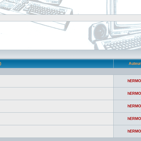
s)
Auteu
hERMO
hERMO
hERMO
hERMO
hERMO