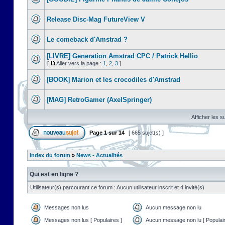
Release Disc-Mag FutureView V
Le comeback d'Amstrad ?
[LIVRE] Generation Amstrad CPC / Patrick Hellio
[
Aller vers la page :
1
,
2
,
3
]
[BOOK] Marion et les crocodiles d'Amstrad
[MAG] RetroGamer (AxelSpringer)
Afficher les s
Page
1
sur
14
[ 665 sujet(s) ]
Index du forum
»
News - Actualités
Qui est en ligne ?
Utilisateur(s) parcourant ce forum : Aucun utilisateur inscrit et 4 invité(s)
Messages non lus
Aucun message non lu
Messages non lus [ Populaires ]
Aucun message non lu [ Populair