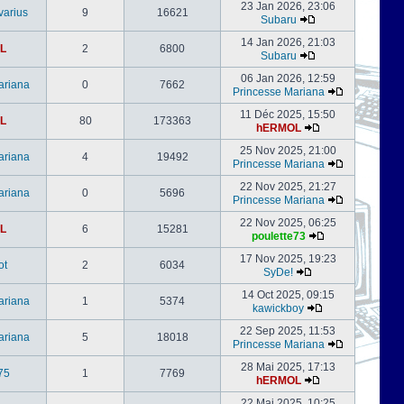
23 Jan 2026, 23:06
varius
9
16621
Subaru
14 Jan 2026, 21:03
L
2
6800
Subaru
06 Jan 2026, 12:59
ariana
0
7662
Princesse Mariana
11 Déc 2025, 15:50
L
80
173363
hERMOL
25 Nov 2025, 21:00
ariana
4
19492
Princesse Mariana
22 Nov 2025, 21:27
ariana
0
5696
Princesse Mariana
22 Nov 2025, 06:25
L
6
15281
poulette73
17 Nov 2025, 19:23
ot
2
6034
SyDe!
14 Oct 2025, 09:15
ariana
1
5374
kawickboy
22 Sep 2025, 11:53
ariana
5
18018
Princesse Mariana
28 Mai 2025, 17:13
75
1
7769
hERMOL
22 Mai 2025, 10:25