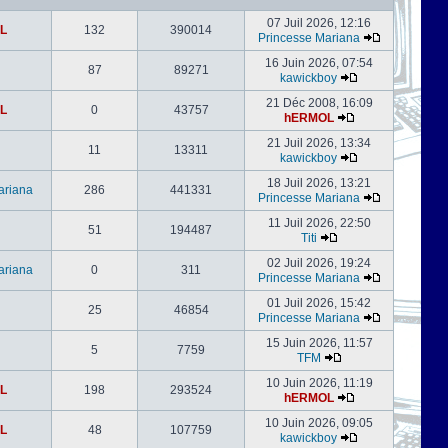
07 Juil 2026, 12:16
L
132
390014
Princesse Mariana
16 Juin 2026, 07:54
87
89271
kawickboy
21 Déc 2008, 16:09
L
0
43757
hERMOL
21 Juil 2026, 13:34
11
13311
kawickboy
18 Juil 2026, 13:21
ariana
286
441331
Princesse Mariana
11 Juil 2026, 22:50
51
194487
Titi
02 Juil 2026, 19:24
ariana
0
311
Princesse Mariana
01 Juil 2026, 15:42
25
46854
Princesse Mariana
15 Juin 2026, 11:57
5
7759
TFM
10 Juin 2026, 11:19
L
198
293524
hERMOL
10 Juin 2026, 09:05
L
48
107759
kawickboy