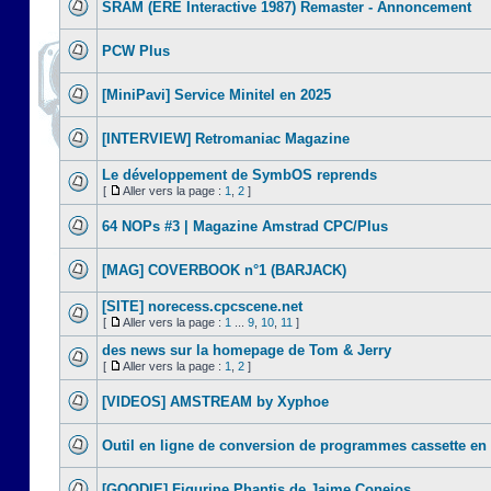
SRAM (ERE Interactive 1987) Remaster - Annoncement
PCW Plus
[MiniPavi] Service Minitel en 2025
[INTERVIEW] Retromaniac Magazine
Le développement de SymbOS reprends
[
Aller vers la page :
1
,
2
]
64 NOPs #3 | Magazine Amstrad CPC/Plus
[MAG] COVERBOOK n°1 (BARJACK)
[SITE] norecess.cpcscene.net
[
Aller vers la page :
1
...
9
,
10
,
11
]
des news sur la homepage de Tom & Jerry
[
Aller vers la page :
1
,
2
]
[VIDEOS] AMSTREAM by Xyphoe
Outil en ligne de conversion de programmes cassette en
[GOODIE] Figurine Phantis de Jaime Conejos