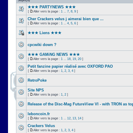
Sujet(s)
★★★ PARTYNEWS ★★★
[
Aller vers la page :
1
...
7
,
8
,
9
]
Cher Crackers velus j aimerai bien que ...
[
Aller vers la page :
1
...
4
,
5
,
6
]
★★★ Liens ★★★
cpcwiki down ?
★★★ GAMiNG NEWS ★★★
[
Aller vers la page :
1
...
18
,
19
,
20
]
Petit fanzine papier réalisé avec OXFORD PAO
[
Aller vers la page :
1
,
2
,
3
,
4
]
RetroPoke
Site NPS
[
Aller vers la page :
1
,
2
]
Release of the Disc-Mag FutureView VI - with TRON as to
leboncoin.fr
[
Aller vers la page :
1
...
12
,
13
,
14
]
Crackers Velus
[
Aller vers la page :
1
,
2
,
3
,
4
]