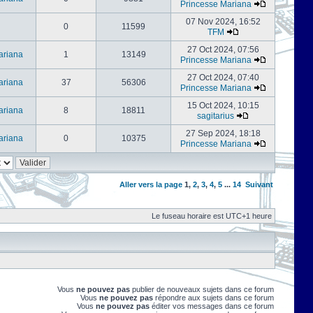
Princesse Mariana
07 Nov 2024, 16:52
0
11599
TFM
27 Oct 2024, 07:56
ariana
1
13149
Princesse Mariana
27 Oct 2024, 07:40
ariana
37
56306
Princesse Mariana
15 Oct 2024, 10:15
ariana
8
18811
sagitarius
27 Sep 2024, 18:18
ariana
0
10375
Princesse Mariana
Aller vers la page
1
,
2
,
3
,
4
,
5
...
14
Suivant
Le fuseau horaire est UTC+1 heure
Vous
ne pouvez pas
publier de nouveaux sujets dans ce forum
Vous
ne pouvez pas
répondre aux sujets dans ce forum
Vous
ne pouvez pas
éditer vos messages dans ce forum