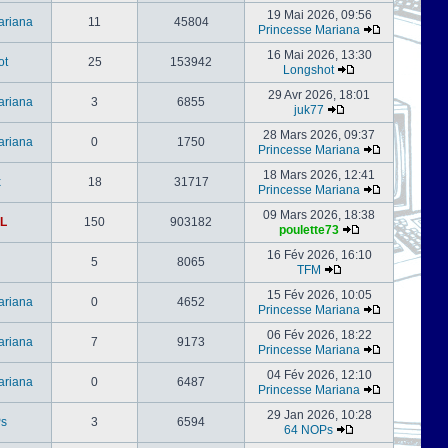
19 Mai 2026, 09:56
ariana
11
45804
Princesse Mariana
16 Mai 2026, 13:30
ot
25
153942
Longshot
29 Avr 2026, 18:01
ariana
3
6855
juk77
28 Mars 2026, 09:37
ariana
0
1750
Princesse Mariana
18 Mars 2026, 12:41
x
18
31717
Princesse Mariana
09 Mars 2026, 18:38
L
150
903182
poulette73
16 Fév 2026, 16:10
5
8065
TFM
15 Fév 2026, 10:05
ariana
0
4652
Princesse Mariana
06 Fév 2026, 18:22
ariana
7
9173
Princesse Mariana
04 Fév 2026, 12:10
ariana
0
6487
Princesse Mariana
29 Jan 2026, 10:28
s
3
6594
64 NOPs