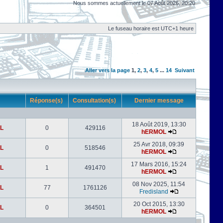
Nous sommes actuellement le 07 Août 2026, 20:20
Le fuseau horaire est UTC+1 heure
Aller vers la page
1
,
2
,
3
,
4
,
5
...
14
Suivant
r
Réponse(s)
Consultation(s)
Dernier message
18 Août 2019, 13:30
L
0
429116
hERMOL
25 Avr 2018, 09:39
L
0
518546
hERMOL
17 Mars 2016, 15:24
L
1
491470
hERMOL
08 Nov 2025, 11:54
L
77
1761126
Fredisland
20 Oct 2015, 13:30
L
0
364501
hERMOL