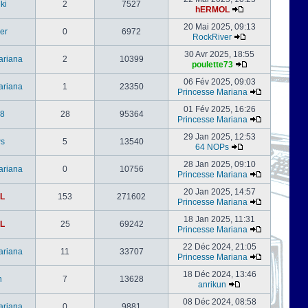
ki
2
7527
hERMOL
20 Mai 2025, 09:13
er
0
6972
RockRiver
30 Avr 2025, 18:55
ariana
2
10399
poulette73
06 Fév 2025, 09:03
ariana
1
23350
Princesse Mariana
01 Fév 2025, 16:26
s8
28
95364
Princesse Mariana
29 Jan 2025, 12:53
s
5
13540
64 NOPs
28 Jan 2025, 09:10
ariana
0
10756
Princesse Mariana
20 Jan 2025, 14:57
L
153
271602
Princesse Mariana
18 Jan 2025, 11:31
L
25
69242
Princesse Mariana
22 Déc 2024, 21:05
ariana
11
33707
Princesse Mariana
18 Déc 2024, 13:46
n
7
13628
anrikun
08 Déc 2024, 08:58
ariana
0
9881