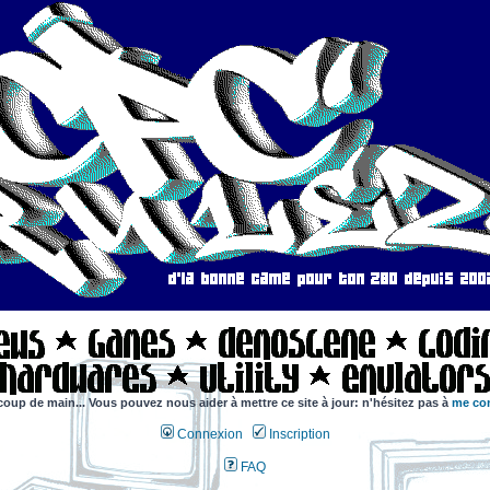
coup de main... Vous pouvez nous aider à mettre ce site à jour: n'hésitez pas à
me con
Connexion
Inscription
FAQ