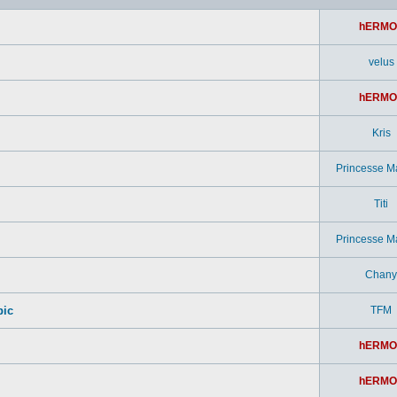
hERMO
velus
hERMO
Kris
Princesse M
Titi
Princesse M
Chany
pic
TFM
hERMO
hERMO