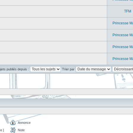
TFM
Princesse M
Princesse M
Princesse M
Princesse M
ujets publiés depuis :
Trier par
Annonce
e ]
Note