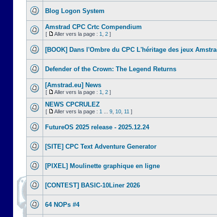
Blog Logon System
Amstrad CPC Crtc Compendium
[
Aller vers la page :
1
,
2
]
[BOOK] Dans l'Ombre du CPC L'héritage des jeux Amstr
Defender of the Crown: The Legend Returns
[Amstrad.eu] News
[
Aller vers la page :
1
,
2
]
NEWS CPCRULEZ
[
Aller vers la page :
1
...
9
,
10
,
11
]
FutureOS 2025 release - 2025.12.24
[SITE] CPC Text Adventure Generator
[PIXEL] Moulinette graphique en ligne
[CONTEST] BASIC-10Liner 2026
64 NOPs #4