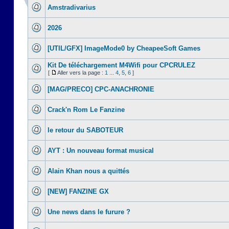
Amstradivarius
2026
[UTIL/GFX] ImageMode0 by CheapeeSoft Games
Kit De téléchargement M4Wifi pour CPCRULEZ
[
Aller vers la page :
1
...
4
,
5
,
6
]
[MAG/PRECO] CPC-ANACHRONIE
Crack'n Rom Le Fanzine
le retour du SABOTEUR
AYT : Un nouveau format musical
Alain Khan nous a quittés
[NEW] FANZINE GX
Une news dans le furure ?