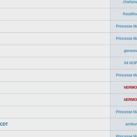
charlyou
RockRiv
Princesse M
Princesse M
genesi
64 NOP
Princesse M
hERMO
hERMO
Princesse M
 CDT
anriku
Princesse M