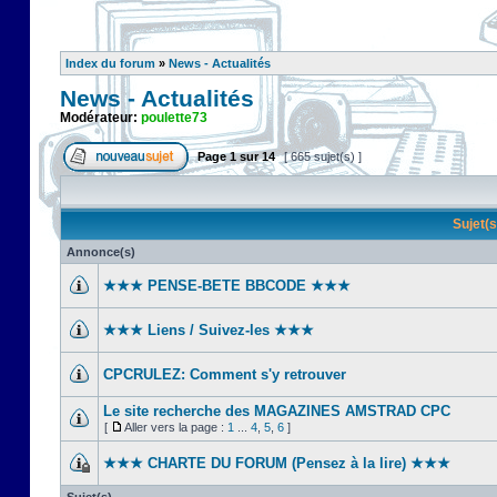
Index du forum
»
News - Actualités
News - Actualités
Modérateur:
poulette73
Page
1
sur
14
[ 665 sujet(s) ]
Sujet(
Annonce(s)
★★★ PENSE-BETE BBCODE ★★★
★★★ Liens / Suivez-les ★★★
CPCRULEZ: Comment s'y retrouver‎
Le site recherche des MAGAZINES AMSTRAD CPC
[
Aller vers la page :
1
...
4
,
5
,
6
]
★★★ CHARTE DU FORUM (Pensez à la lire) ★★★