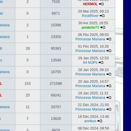
ki
2
7526
hERMOL
20 Mai 2025, 09:13
er
0
6971
RockRiver
30 Avr 2025, 18:55
ariana
2
10396
poulette73
06 Fév 2025, 09:03
ariana
1
23350
Princesse Mariana
01 Fév 2025, 16:26
s8
28
95363
Princesse Mariana
29 Jan 2025, 12:53
s
5
13540
64 NOPs
28 Jan 2025, 09:10
ariana
0
10755
Princesse Mariana
20 Jan 2025, 14:57
L
153
271596
Princesse Mariana
18 Jan 2025, 11:31
L
25
69241
Princesse Mariana
22 Déc 2024, 21:05
ariana
11
33707
Princesse Mariana
18 Déc 2024, 13:46
n
7
13620
anrikun
08 Déc 2024, 08:58
ariana
0
9879