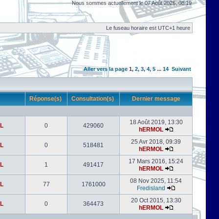
Nous sommes actuellement le 07 Août 2026, 08:19
Le fuseau horaire est UTC+1 heure
Aller vers la page
1
,
2
,
3
,
4
,
5
...
14
Suivant
r
Réponse(s)
Consultation(s)
Dernier message
18 Août 2019, 13:30
L
0
429060
hERMOL
25 Avr 2018, 09:39
L
0
518481
hERMOL
17 Mars 2016, 15:24
L
1
491417
hERMOL
08 Nov 2025, 11:54
L
77
1761000
Fredisland
20 Oct 2015, 13:30
L
0
364473
hERMOL