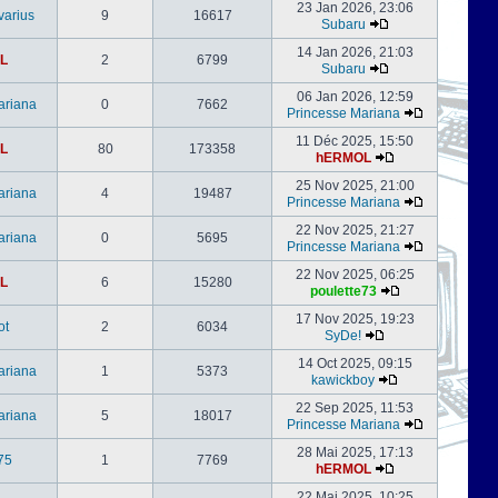
23 Jan 2026, 23:06
varius
9
16617
Subaru
14 Jan 2026, 21:03
L
2
6799
Subaru
06 Jan 2026, 12:59
ariana
0
7662
Princesse Mariana
11 Déc 2025, 15:50
L
80
173358
hERMOL
25 Nov 2025, 21:00
ariana
4
19487
Princesse Mariana
22 Nov 2025, 21:27
ariana
0
5695
Princesse Mariana
22 Nov 2025, 06:25
L
6
15280
poulette73
17 Nov 2025, 19:23
ot
2
6034
SyDe!
14 Oct 2025, 09:15
ariana
1
5373
kawickboy
22 Sep 2025, 11:53
ariana
5
18017
Princesse Mariana
28 Mai 2025, 17:13
75
1
7769
hERMOL
22 Mai 2025, 10:25