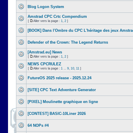
Blog Logon System
Amstrad CPC Crtc Compendium
[
Aller vers la page :
1
,
2
]
[BOOK] Dans l'Ombre du CPC L'héritage des jeux Amstr
Defender of the Crown: The Legend Returns
[Amstrad.eu] News
[
Aller vers la page :
1
,
2
]
NEWS CPCRULEZ
[
Aller vers la page :
1
...
9
,
10
,
11
]
FutureOS 2025 release - 2025.12.24
[SITE] CPC Text Adventure Generator
[PIXEL] Moulinette graphique en ligne
[CONTEST] BASIC-10Liner 2026
64 NOPs #4