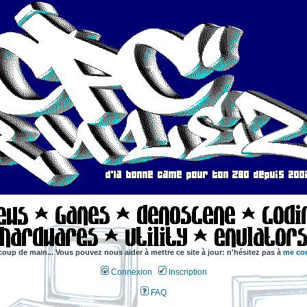
coup de main... Vous pouvez nous aider à mettre ce site à jour: n'hésitez pas à
me con
Connexion
Inscription
FAQ