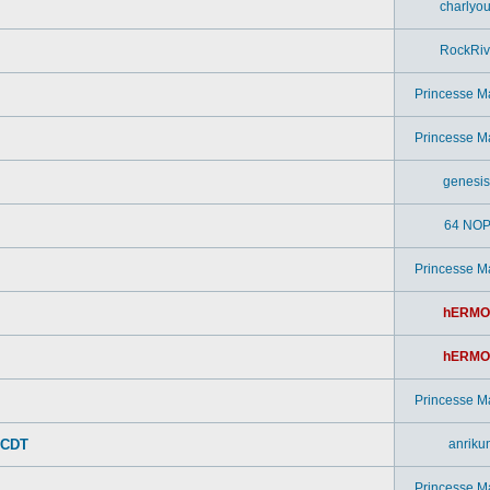
charlyou
RockRiv
Princesse M
Princesse M
genesi
64 NOP
Princesse M
hERMO
hERMO
Princesse M
 CDT
anriku
Princesse M