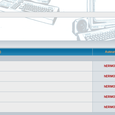
s)
Auteu
hERMO
hERMO
hERMO
hERMO
hERMO