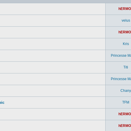
hERMO
velus
hERMO
Kris
Princesse M
Titi
Princesse M
Chany
pic
TFM
hERMO
hERMO