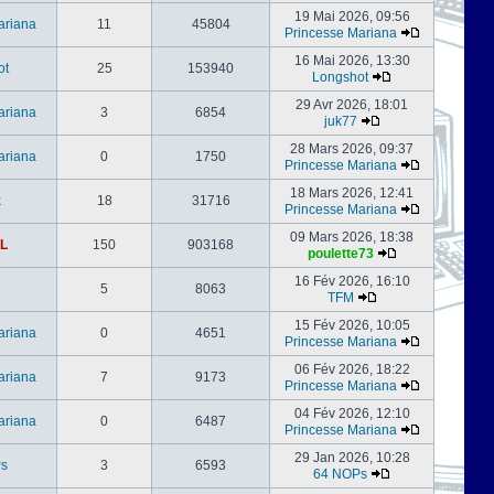
19 Mai 2026, 09:56
ariana
11
45804
Princesse Mariana
16 Mai 2026, 13:30
ot
25
153940
Longshot
29 Avr 2026, 18:01
ariana
3
6854
juk77
28 Mars 2026, 09:37
ariana
0
1750
Princesse Mariana
18 Mars 2026, 12:41
x
18
31716
Princesse Mariana
09 Mars 2026, 18:38
L
150
903168
poulette73
16 Fév 2026, 16:10
5
8063
TFM
15 Fév 2026, 10:05
ariana
0
4651
Princesse Mariana
06 Fév 2026, 18:22
ariana
7
9173
Princesse Mariana
04 Fév 2026, 12:10
ariana
0
6487
Princesse Mariana
29 Jan 2026, 10:28
s
3
6593
64 NOPs