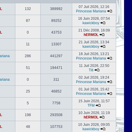
07 Juil 2026, 12:16
L
132
389992
Princesse Mariana
16 Juin 2026, 07:54
87
89252
kawickboy
21 Déc 2008, 16:09
L
0
43753
hERMOL
21 Juil 2026, 13:34
11
13307
kawickboy
18 Juil 2026, 13:21
ariana
286
441297
Princesse Mariana
11 Juil 2026, 22:50
51
194471
Titi
02 Juil 2026, 19:24
ariana
0
311
Princesse Mariana
01 Juil 2026, 15:42
25
46852
Princesse Mariana
15 Juin 2026, 11:57
5
7758
TFM
10 Juin 2026, 11:19
L
198
293508
hERMOL
10 Juin 2026, 09:05
L
48
107753
kawickboy