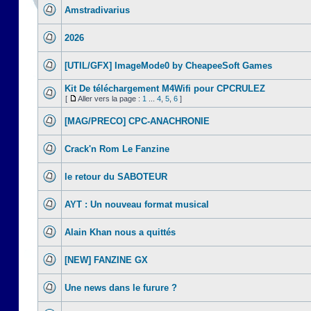
Amstradivarius
2026
[UTIL/GFX] ImageMode0 by CheapeeSoft Games
Kit De téléchargement M4Wifi pour CPCRULEZ
[
Aller vers la page :
1
...
4
,
5
,
6
]
[MAG/PRECO] CPC-ANACHRONIE
Crack'n Rom Le Fanzine
le retour du SABOTEUR
AYT : Un nouveau format musical
Alain Khan nous a quittés
[NEW] FANZINE GX
Une news dans le furure ?