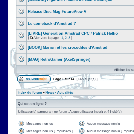
Release Disc-Mag FutureView V
Le comeback d'Amstrad ?
[LIVRE] Generation Amstrad CPC / Patrick Hellio
[
Aller vers la page :
1
,
2
,
3
]
[BOOK] Marion et les crocodiles d'Amstrad
[MAG] RetroGamer (AxelSpringer)
Afficher les s
Page
1
sur
14
[ 665 sujet(s) ]
Index du forum
»
News - Actualités
Qui est en ligne ?
Utilisateur(s) parcourant ce forum : Aucun utilisateur inscrit et 4 invité(s)
Messages non lus
Aucun message non lu
Messages non lus [ Populaires ]
Aucun message non lu [ Populair