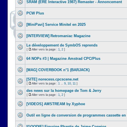
SRAM (ERE Interactive 1987) Remaster - Annoncement
PCW Plus
[MiniPavi] Service Minitel en 2025
[INTERVIEW] Retromaniac Magazine
Le développement de SymbOS reprends
[
Aller vers la page :
1
,
2
]
64 NOPs #3 | Magazine Amstrad CPC/Plus
[MAG] COVERBOOK n°1 (BARJACK)
[SITE] norecess.cpcscene.net
[
Aller vers la page :
1
...
9
,
10
,
11
]
des news sur la homepage de Tom & Jerry
[
Aller vers la page :
1
,
2
]
[VIDEOS] AMSTREAM by Xyphoe
Outil en ligne de conversion de programmes cassette en
[GOODIE] Figurine Phantis de Jaime Conejos