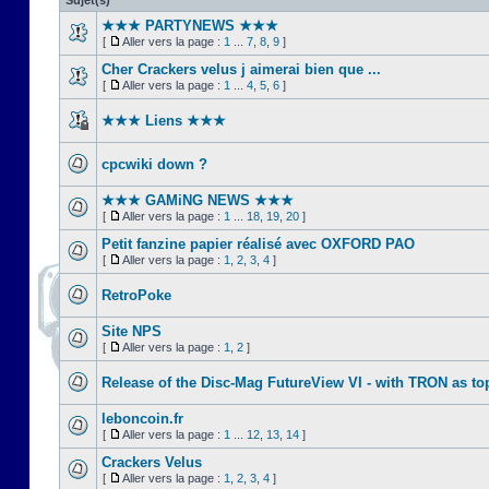
Sujet(s)
★★★ PARTYNEWS ★★★
[
Aller vers la page :
1
...
7
,
8
,
9
]
Cher Crackers velus j aimerai bien que ...
[
Aller vers la page :
1
...
4
,
5
,
6
]
★★★ Liens ★★★
cpcwiki down ?
★★★ GAMiNG NEWS ★★★
[
Aller vers la page :
1
...
18
,
19
,
20
]
Petit fanzine papier réalisé avec OXFORD PAO
[
Aller vers la page :
1
,
2
,
3
,
4
]
RetroPoke
Site NPS
[
Aller vers la page :
1
,
2
]
Release of the Disc-Mag FutureView VI - with TRON as to
leboncoin.fr
[
Aller vers la page :
1
...
12
,
13
,
14
]
Crackers Velus
[
Aller vers la page :
1
,
2
,
3
,
4
]