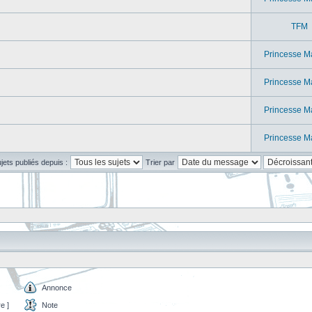
TFM
Princesse M
Princesse M
Princesse M
Princesse M
ujets publiés depuis :
Trier par
Annonce
e ]
Note