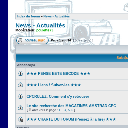
Index du forum
»
News - Actualités
News - Actualités
Modérateur:
poulette73
Page
1
sur
14
[ 665 sujet(s) ]
Sujet(
Annonce(s)
★★★ PENSE-BETE BBCODE ★★★
★★★ Liens / Suivez-les ★★★
CPCRULEZ: Comment s'y retrouver‎
Le site recherche des MAGAZINES AMSTRAD CPC
[
Aller vers la page :
1
...
4
,
5
,
6
]
★★★ CHARTE DU FORUM (Pensez à la lire) ★★★