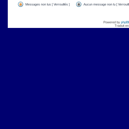
Messages non lus [ Verrouillés ]
Aucun message non lu [ Verrouill
Powered by
phpB
Traduit en