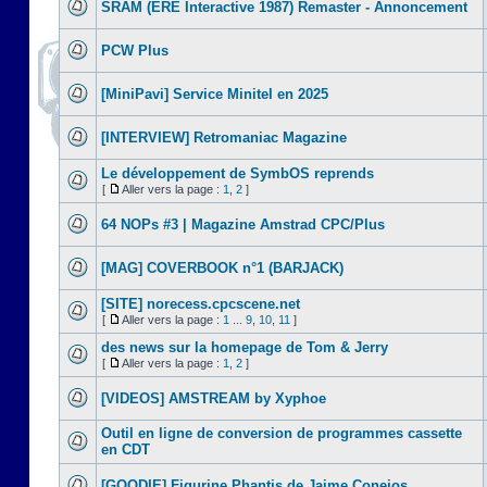
SRAM (ERE Interactive 1987) Remaster - Annoncement
PCW Plus
[MiniPavi] Service Minitel en 2025
[INTERVIEW] Retromaniac Magazine
Le développement de SymbOS reprends
[
Aller vers la page :
1
,
2
]
64 NOPs #3 | Magazine Amstrad CPC/Plus
[MAG] COVERBOOK n°1 (BARJACK)
[SITE] norecess.cpcscene.net
[
Aller vers la page :
1
...
9
,
10
,
11
]
des news sur la homepage de Tom & Jerry
[
Aller vers la page :
1
,
2
]
[VIDEOS] AMSTREAM by Xyphoe
Outil en ligne de conversion de programmes cassette
en CDT
[GOODIE] Figurine Phantis de Jaime Conejos