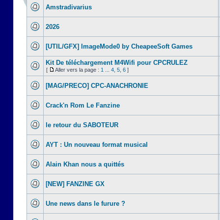
Amstradivarius
2026
[UTIL/GFX] ImageMode0 by CheapeeSoft Games
Kit De téléchargement M4Wifi pour CPCRULEZ
[
Aller vers la page :
1
...
4
,
5
,
6
]
[MAG/PRECO] CPC-ANACHRONIE
Crack'n Rom Le Fanzine
le retour du SABOTEUR
AYT : Un nouveau format musical
Alain Khan nous a quittés
[NEW] FANZINE GX
Une news dans le furure ?