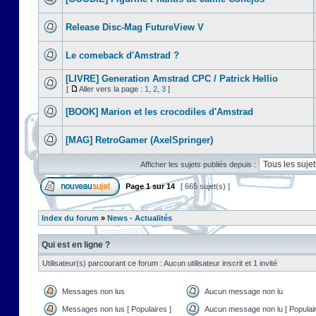
Release Disc-Mag FutureView V
Le comeback d'Amstrad ?
[LIVRE] Generation Amstrad CPC / Patrick Hellio
[
Aller vers la page :
1
,
2
,
3
]
[BOOK] Marion et les crocodiles d'Amstrad
[MAG] RetroGamer (AxelSpringer)
Afficher les sujets publiés depuis :
Page
1
sur
14
[ 665 sujet(s) ]
Index du forum
»
News - Actualités
Qui est en ligne ?
Utilisateur(s) parcourant ce forum : Aucun utilisateur inscrit et 1 invité
Messages non lus
Aucun message non lu
Messages non lus [ Populaires ]
Aucun message non lu [ Populair