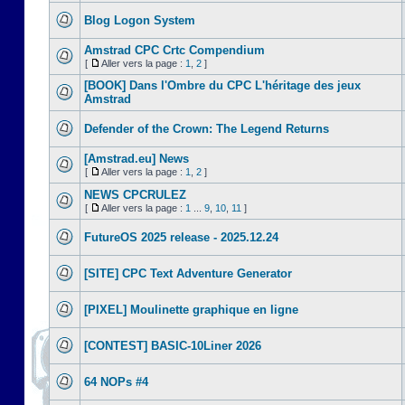
Blog Logon System
Amstrad CPC Crtc Compendium
[
Aller vers la page :
1
,
2
]
[BOOK] Dans l'Ombre du CPC L'héritage des jeux
Amstrad
Defender of the Crown: The Legend Returns
[Amstrad.eu] News
[
Aller vers la page :
1
,
2
]
NEWS CPCRULEZ
[
Aller vers la page :
1
...
9
,
10
,
11
]
FutureOS 2025 release - 2025.12.24
[SITE] CPC Text Adventure Generator
[PIXEL] Moulinette graphique en ligne
[CONTEST] BASIC-10Liner 2026
64 NOPs #4