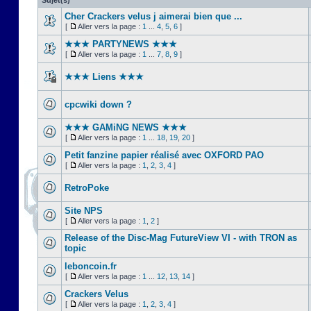
Sujet(s)
Cher Crackers velus j aimerai bien que ...
[
Aller vers la page :
1
...
4
,
5
,
6
]
★★★ PARTYNEWS ★★★
[
Aller vers la page :
1
...
7
,
8
,
9
]
★★★ Liens ★★★
cpcwiki down ?
★★★ GAMiNG NEWS ★★★
[
Aller vers la page :
1
...
18
,
19
,
20
]
Petit fanzine papier réalisé avec OXFORD PAO
[
Aller vers la page :
1
,
2
,
3
,
4
]
RetroPoke
Site NPS
[
Aller vers la page :
1
,
2
]
Release of the Disc-Mag FutureView VI - with TRON as
topic
leboncoin.fr
[
Aller vers la page :
1
...
12
,
13
,
14
]
Crackers Velus
[
Aller vers la page :
1
,
2
,
3
,
4
]