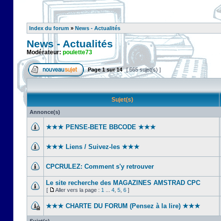
Index du forum
»
News - Actualités
News - Actualités
Modérateur:
poulette73
Page
1
sur
14
[ 665 sujet(s) ]
Sujet(s)
Annonce(s)
★★★ PENSE-BETE BBCODE ★★★
★★★ Liens / Suivez-les ★★★
CPCRULEZ: Comment s'y retrouver‎
Le site recherche des MAGAZINES AMSTRAD CPC
[
Aller vers la page :
1
...
4
,
5
,
6
]
★★★ CHARTE DU FORUM (Pensez à la lire) ★★★