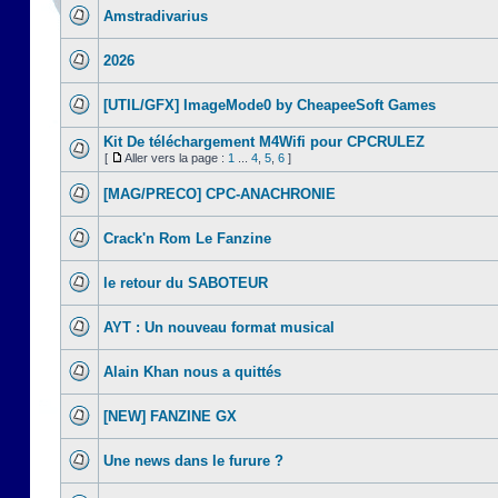
Amstradivarius
2026
[UTIL/GFX] ImageMode0 by CheapeeSoft Games
Kit De téléchargement M4Wifi pour CPCRULEZ
[
Aller vers la page :
1
...
4
,
5
,
6
]
[MAG/PRECO] CPC-ANACHRONIE
Crack'n Rom Le Fanzine
le retour du SABOTEUR
AYT : Un nouveau format musical
Alain Khan nous a quittés
[NEW] FANZINE GX
Une news dans le furure ?