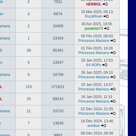
ki
2
7531
hERMOL
20 Mai 2025, 09:13
er
0
6974
RockRiver
30 Avr 2025, 18:55
ariana
2
10405
poulette73
06 Fév 2025, 09:03
ariana
1
23354
Princesse Mariana
01 Fév 2025, 16:26
s8
28
95381
Princesse Mariana
29 Jan 2025, 12:53
s
5
13547
64 NOPs
28 Jan 2025, 09:10
ariana
0
10758
Princesse Mariana
20 Jan 2025, 14:57
L
153
271621
Princesse Mariana
18 Jan 2025, 11:31
L
25
69243
Princesse Mariana
22 Déc 2024, 21:05
ariana
11
33720
Princesse Mariana
18 Déc 2024, 13:46
n
7
13639
anrikun
08 Déc 2024, 08:58
ariana
0
9883