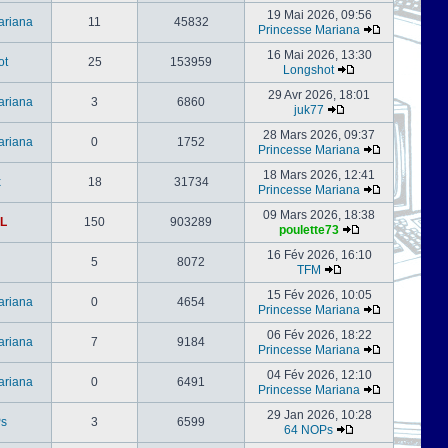
19 Mai 2026, 09:56
ariana
11
45832
Princesse Mariana
16 Mai 2026, 13:30
ot
25
153959
Longshot
29 Avr 2026, 18:01
ariana
3
6860
juk77
28 Mars 2026, 09:37
ariana
0
1752
Princesse Mariana
18 Mars 2026, 12:41
x
18
31734
Princesse Mariana
09 Mars 2026, 18:38
L
150
903289
poulette73
16 Fév 2026, 16:10
5
8072
TFM
15 Fév 2026, 10:05
ariana
0
4654
Princesse Mariana
06 Fév 2026, 18:22
ariana
7
9184
Princesse Mariana
04 Fév 2026, 12:10
ariana
0
6491
Princesse Mariana
29 Jan 2026, 10:28
s
3
6599
64 NOPs