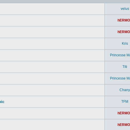
velus
hERMO
hERMO
Kris
Princesse M
Titi
Princesse M
Chany
pic
TFM
hERMO
hERMO