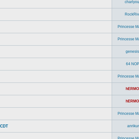
charlyou
RockRiv
Princesse M
Princesse M
genesi
64 NOP
Princesse M
hERMO
hERMO
Princesse M
 CDT
anriku
Princesse M