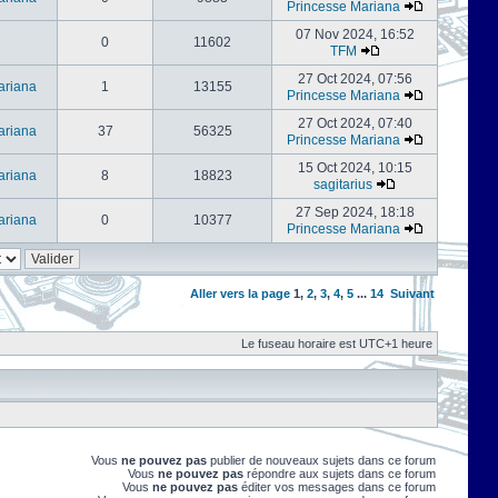
Princesse Mariana
07 Nov 2024, 16:52
0
11602
TFM
27 Oct 2024, 07:56
ariana
1
13155
Princesse Mariana
27 Oct 2024, 07:40
ariana
37
56325
Princesse Mariana
15 Oct 2024, 10:15
ariana
8
18823
sagitarius
27 Sep 2024, 18:18
ariana
0
10377
Princesse Mariana
Aller vers la page
1
,
2
,
3
,
4
,
5
...
14
Suivant
Le fuseau horaire est UTC+1 heure
Vous
ne pouvez pas
publier de nouveaux sujets dans ce forum
Vous
ne pouvez pas
répondre aux sujets dans ce forum
Vous
ne pouvez pas
éditer vos messages dans ce forum