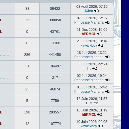
08 Août 2026, 07:16
88
89422
iXien
07 Juil 2026, 12:16
L
132
390058
Princesse Mariana
21 Déc 2008, 16:09
L
0
43761
hERMOL
21 Juil 2026, 13:34
11
13388
kawickboy
18 Juil 2026, 13:21
ariana
286
441450
Princesse Mariana
11 Juil 2026, 22:50
51
194497
Titi
02 Juil 2026, 19:24
ariana
0
317
Princesse Mariana
01 Juil 2026, 15:42
25
46874
Princesse Mariana
15 Juin 2026, 11:57
5
7759
TFM
10 Juin 2026, 11:19
L
198
293557
hERMOL
10 Juin 2026, 09:05
L
48
107774
kawickboy