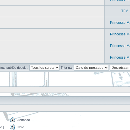
TFM
Princesse M
Princesse M
Princesse M
Princesse M
ujets publiés depuis :
Trier par
Annonce
e ]
Note