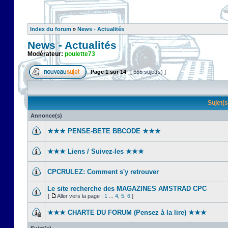
Index du forum
»
News - Actualités
News - Actualités
Modérateur:
poulette73
Page
1
sur
14
[ 665 sujet(s) ]
Sujet(
Annonce(s)
★★★ PENSE-BETE BBCODE ★★★
★★★ Liens / Suivez-les ★★★
CPCRULEZ: Comment s'y retrouver‎
Le site recherche des MAGAZINES AMSTRAD CPC
[
Aller vers la page :
1
...
4
,
5
,
6
]
★★★ CHARTE DU FORUM (Pensez à la lire) ★★★