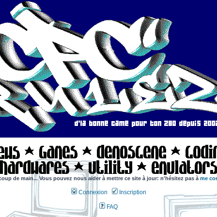
coup de main... Vous pouvez nous aider à mettre ce site à jour: n'hésitez pas à
me con
Connexion
Inscription
FAQ