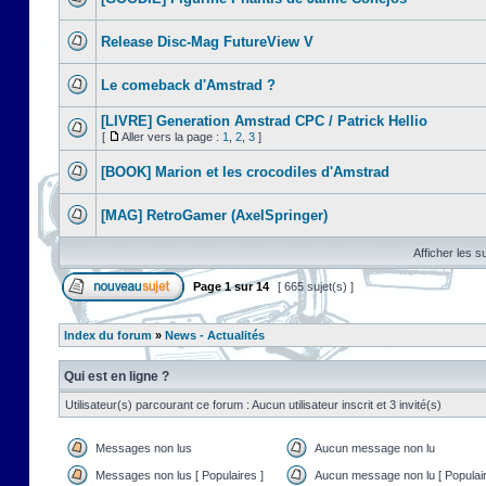
Release Disc-Mag FutureView V
Le comeback d'Amstrad ?
[LIVRE] Generation Amstrad CPC / Patrick Hellio
[
Aller vers la page :
1
,
2
,
3
]
[BOOK] Marion et les crocodiles d'Amstrad
[MAG] RetroGamer (AxelSpringer)
Afficher les s
Page
1
sur
14
[ 665 sujet(s) ]
Index du forum
»
News - Actualités
Qui est en ligne ?
Utilisateur(s) parcourant ce forum : Aucun utilisateur inscrit et 3 invité(s)
Messages non lus
Aucun message non lu
Messages non lus [ Populaires ]
Aucun message non lu [ Populair