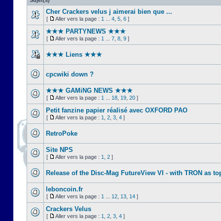
Sujet(s)
Cher Crackers velus j aimerai bien que ...
[
Aller vers la page :
1
...
4
,
5
,
6
]
★★★ PARTYNEWS ★★★
[
Aller vers la page :
1
...
7
,
8
,
9
]
★★★ Liens ★★★
cpcwiki down ?
★★★ GAMiNG NEWS ★★★
[
Aller vers la page :
1
...
18
,
19
,
20
]
Petit fanzine papier réalisé avec OXFORD PAO
[
Aller vers la page :
1
,
2
,
3
,
4
]
RetroPoke
Site NPS
[
Aller vers la page :
1
,
2
]
Release of the Disc-Mag FutureView VI - with TRON as to
leboncoin.fr
[
Aller vers la page :
1
...
12
,
13
,
14
]
Crackers Velus
[
Aller vers la page :
1
,
2
,
3
,
4
]