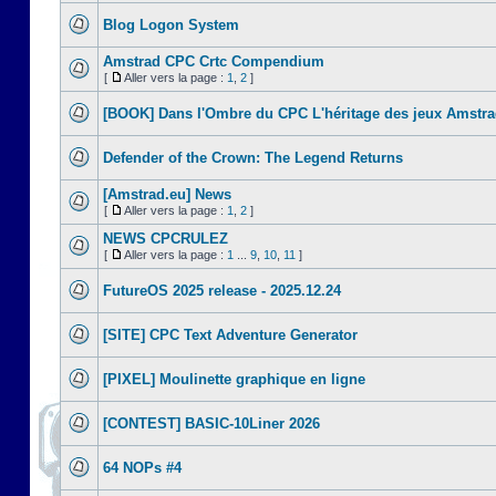
Blog Logon System
Amstrad CPC Crtc Compendium
[
Aller vers la page :
1
,
2
]
[BOOK] Dans l'Ombre du CPC L'héritage des jeux Amstr
Defender of the Crown: The Legend Returns
[Amstrad.eu] News
[
Aller vers la page :
1
,
2
]
NEWS CPCRULEZ
[
Aller vers la page :
1
...
9
,
10
,
11
]
FutureOS 2025 release - 2025.12.24
[SITE] CPC Text Adventure Generator
[PIXEL] Moulinette graphique en ligne
[CONTEST] BASIC-10Liner 2026
64 NOPs #4