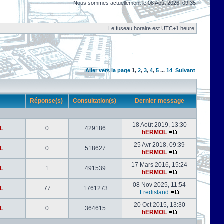
Nous sommes actuellement le 08 Août 2026, 09:35
Le fuseau horaire est UTC+1 heure
Aller vers la page
1
,
2
,
3
,
4
,
5
...
14
Suivant
r
Réponse(s)
Consultation(s)
Dernier message
18 Août 2019, 13:30
L
0
429186
hERMOL
25 Avr 2018, 09:39
L
0
518627
hERMOL
17 Mars 2016, 15:24
L
1
491539
hERMOL
08 Nov 2025, 11:54
L
77
1761273
Fredisland
20 Oct 2015, 13:30
L
0
364615
hERMOL