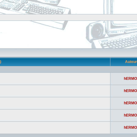
s)
Auteu
hERMO
hERMO
hERMO
hERMO
hERMO