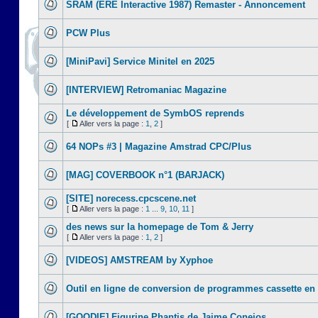
SRAM (ERE Interactive 1987) Remaster - Annoncement
PCW Plus
[MiniPavi] Service Minitel en 2025
[INTERVIEW] Retromaniac Magazine
Le développement de SymbOS reprends
[
Aller vers la page :
1
,
2
]
64 NOPs #3 | Magazine Amstrad CPC/Plus
[MAG] COVERBOOK n°1 (BARJACK)
[SITE] norecess.cpcscene.net
[
Aller vers la page :
1
...
9
,
10
,
11
]
des news sur la homepage de Tom & Jerry
[
Aller vers la page :
1
,
2
]
[VIDEOS] AMSTREAM by Xyphoe
Outil en ligne de conversion de programmes cassette en
[GOODIE] Figurine Phantis de Jaime Conejos