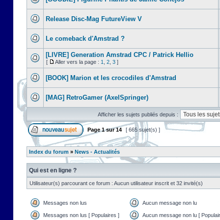
Release Disc-Mag FutureView V
Le comeback d'Amstrad ?
[LIVRE] Generation Amstrad CPC / Patrick Hellio
[
Aller vers la page :
1
,
2
,
3
]
[BOOK] Marion et les crocodiles d'Amstrad
[MAG] RetroGamer (AxelSpringer)
Afficher les sujets publiés depuis :
Page
1
sur
14
[ 665 sujet(s) ]
Index du forum
»
News - Actualités
Qui est en ligne ?
Utilisateur(s) parcourant ce forum : Aucun utilisateur inscrit et 32 invité(s)
Messages non lus
Aucun message non lu
Messages non lus [ Populaires ]
Aucun message non lu [ Populair