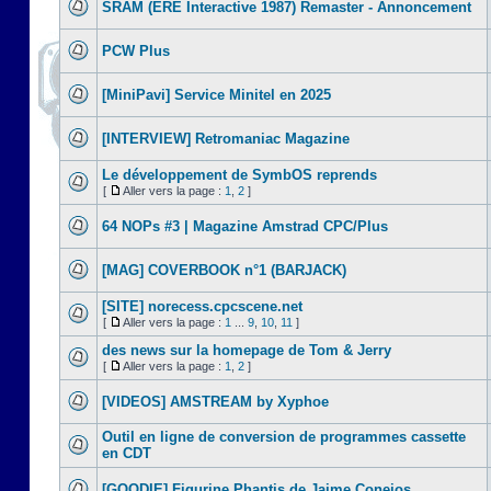
SRAM (ERE Interactive 1987) Remaster - Annoncement
PCW Plus
[MiniPavi] Service Minitel en 2025
[INTERVIEW] Retromaniac Magazine
Le développement de SymbOS reprends
[
Aller vers la page :
1
,
2
]
64 NOPs #3 | Magazine Amstrad CPC/Plus
[MAG] COVERBOOK n°1 (BARJACK)
[SITE] norecess.cpcscene.net
[
Aller vers la page :
1
...
9
,
10
,
11
]
des news sur la homepage de Tom & Jerry
[
Aller vers la page :
1
,
2
]
[VIDEOS] AMSTREAM by Xyphoe
Outil en ligne de conversion de programmes cassette
en CDT
[GOODIE] Figurine Phantis de Jaime Conejos