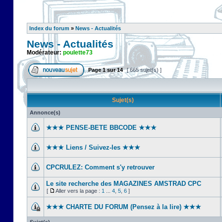
Index du forum
»
News - Actualités
News - Actualités
Modérateur:
poulette73
Page
1
sur
14
[ 665 sujet(s) ]
Sujet(s)
Annonce(s)
★★★ PENSE-BETE BBCODE ★★★
★★★ Liens / Suivez-les ★★★
CPCRULEZ: Comment s'y retrouver‎
Le site recherche des MAGAZINES AMSTRAD CPC
[
Aller vers la page :
1
...
4
,
5
,
6
]
★★★ CHARTE DU FORUM (Pensez à la lire) ★★★