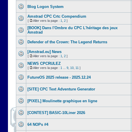
Blog Logon System
Amstrad CPC Crtc Compendium
[
Aller vers la page :
1
,
2
]
[BOOK] Dans l'Ombre du CPC L'héritage des jeux
Amstrad
Defender of the Crown: The Legend Returns
[Amstrad.eu] News
[
Aller vers la page :
1
,
2
]
NEWS CPCRULEZ
[
Aller vers la page :
1
...
9
,
10
,
11
]
FutureOS 2025 release - 2025.12.24
[SITE] CPC Text Adventure Generator
[PIXEL] Moulinette graphique en ligne
[CONTEST] BASIC-10Liner 2026
64 NOPs #4