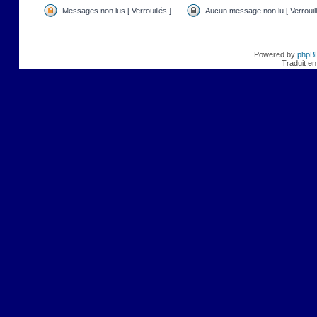
Messages non lus [ Verrouillés ]
Aucun message non lu [ Verrouill
Powered by
phpB
Traduit en