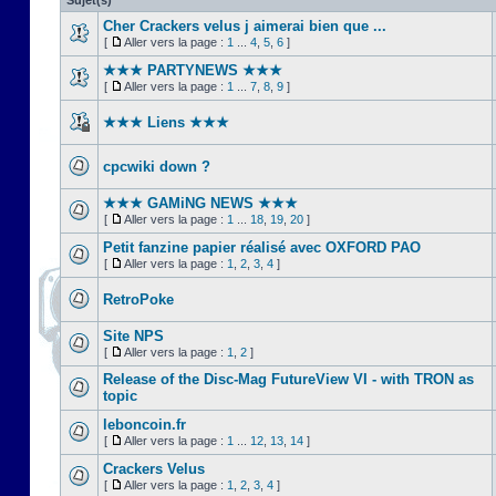
Sujet(s)
Cher Crackers velus j aimerai bien que ...
[
Aller vers la page :
1
...
4
,
5
,
6
]
★★★ PARTYNEWS ★★★
[
Aller vers la page :
1
...
7
,
8
,
9
]
★★★ Liens ★★★
cpcwiki down ?
★★★ GAMiNG NEWS ★★★
[
Aller vers la page :
1
...
18
,
19
,
20
]
Petit fanzine papier réalisé avec OXFORD PAO
[
Aller vers la page :
1
,
2
,
3
,
4
]
RetroPoke
Site NPS
[
Aller vers la page :
1
,
2
]
Release of the Disc-Mag FutureView VI - with TRON as
topic
leboncoin.fr
[
Aller vers la page :
1
...
12
,
13
,
14
]
Crackers Velus
[
Aller vers la page :
1
,
2
,
3
,
4
]