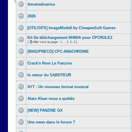
Amstradivarius
2026
[UTIL/GFX] ImageMode0 by CheapeeSoft Games
Kit De téléchargement M4Wifi pour CPCRULEZ
[
Aller vers la page :
1
...
4
,
5
,
6
]
[MAG/PRECO] CPC-ANACHRONIE
Crack'n Rom Le Fanzine
le retour du SABOTEUR
AYT : Un nouveau format musical
Alain Khan nous a quittés
[NEW] FANZINE GX
Une news dans le furure ?