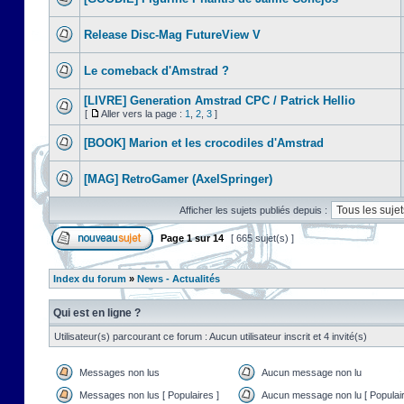
Release Disc-Mag FutureView V
Le comeback d'Amstrad ?
[LIVRE] Generation Amstrad CPC / Patrick Hellio
[
Aller vers la page :
1
,
2
,
3
]
[BOOK] Marion et les crocodiles d'Amstrad
[MAG] RetroGamer (AxelSpringer)
Afficher les sujets publiés depuis :
Page
1
sur
14
[ 665 sujet(s) ]
Index du forum
»
News - Actualités
Qui est en ligne ?
Utilisateur(s) parcourant ce forum : Aucun utilisateur inscrit et 4 invité(s)
Messages non lus
Aucun message non lu
Messages non lus [ Populaires ]
Aucun message non lu [ Populair