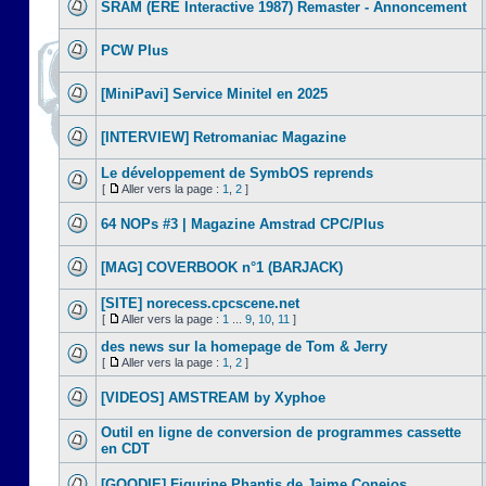
SRAM (ERE Interactive 1987) Remaster - Annoncement
PCW Plus
[MiniPavi] Service Minitel en 2025
[INTERVIEW] Retromaniac Magazine
Le développement de SymbOS reprends
[
Aller vers la page :
1
,
2
]
64 NOPs #3 | Magazine Amstrad CPC/Plus
[MAG] COVERBOOK n°1 (BARJACK)
[SITE] norecess.cpcscene.net
[
Aller vers la page :
1
...
9
,
10
,
11
]
des news sur la homepage de Tom & Jerry
[
Aller vers la page :
1
,
2
]
[VIDEOS] AMSTREAM by Xyphoe
Outil en ligne de conversion de programmes cassette
en CDT
[GOODIE] Figurine Phantis de Jaime Conejos