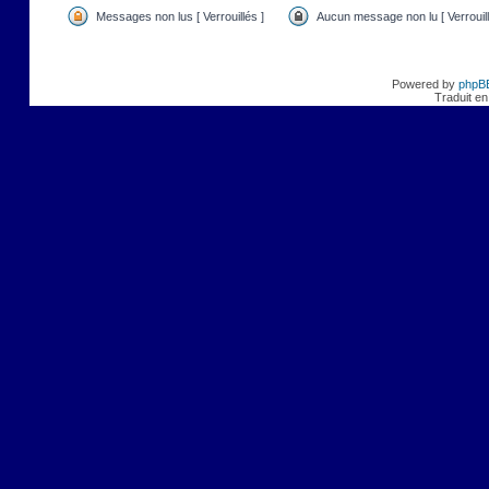
Messages non lus [ Verrouillés ]
Aucun message non lu [ Verrouill
Powered by
phpB
Traduit en