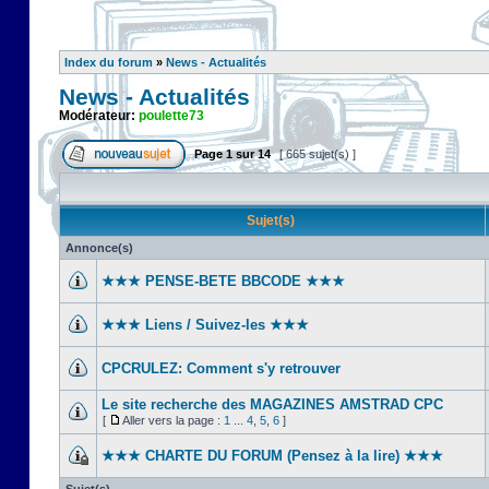
Index du forum
»
News - Actualités
News - Actualités
Modérateur:
poulette73
Page
1
sur
14
[ 665 sujet(s) ]
Sujet(s)
Annonce(s)
★★★ PENSE-BETE BBCODE ★★★
★★★ Liens / Suivez-les ★★★
CPCRULEZ: Comment s'y retrouver‎
Le site recherche des MAGAZINES AMSTRAD CPC
[
Aller vers la page :
1
...
4
,
5
,
6
]
★★★ CHARTE DU FORUM (Pensez à la lire) ★★★