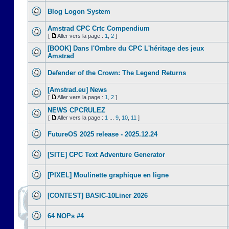
Blog Logon System
Amstrad CPC Crtc Compendium
[
Aller vers la page :
1
,
2
]
[BOOK] Dans l'Ombre du CPC L'héritage des jeux
Amstrad
Defender of the Crown: The Legend Returns
[Amstrad.eu] News
[
Aller vers la page :
1
,
2
]
NEWS CPCRULEZ
[
Aller vers la page :
1
...
9
,
10
,
11
]
FutureOS 2025 release - 2025.12.24
[SITE] CPC Text Adventure Generator
[PIXEL] Moulinette graphique en ligne
[CONTEST] BASIC-10Liner 2026
64 NOPs #4