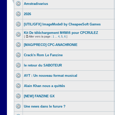
Amstradivarius
2026
[UTIL/GFX] ImageMode0 by CheapeeSoft Games
Kit De téléchargement M4Wifi pour CPCRULEZ
[
Aller vers la page :
1
...
4
,
5
,
6
]
[MAG/PRECO] CPC-ANACHRONIE
Crack'n Rom Le Fanzine
le retour du SABOTEUR
AYT : Un nouveau format musical
Alain Khan nous a quittés
[NEW] FANZINE GX
Une news dans le furure ?