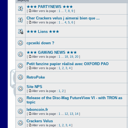
Sujet(s)
★★★ PARTYNEWS ★★★
[
Aller vers la page :
1
...
7
,
8
,
9
]
Cher Crackers velus j aimerai bien que ...
[
Aller vers la page :
1
...
4
,
5
,
6
]
★★★ Liens ★★★
cpcwiki down ?
★★★ GAMiNG NEWS ★★★
[
Aller vers la page :
1
...
18
,
19
,
20
]
Petit fanzine papier réalisé avec OXFORD PAO
[
Aller vers la page :
1
,
2
,
3
,
4
]
RetroPoke
Site NPS
[
Aller vers la page :
1
,
2
]
Release of the Disc-Mag FutureView VI - with TRON as
topic
leboncoin.fr
[
Aller vers la page :
1
...
12
,
13
,
14
]
Crackers Velus
[
Aller vers la page :
1
,
2
,
3
,
4
]