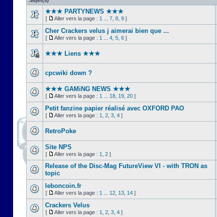
Sujet(s)
★★★ PARTYNEWS ★★★
[
Aller vers la page :
1
...
7
,
8
,
9
]
Cher Crackers velus j aimerai bien que ...
[
Aller vers la page :
1
...
4
,
5
,
6
]
★★★ Liens ★★★
cpcwiki down ?
★★★ GAMiNG NEWS ★★★
[
Aller vers la page :
1
...
18
,
19
,
20
]
Petit fanzine papier réalisé avec OXFORD PAO
[
Aller vers la page :
1
,
2
,
3
,
4
]
RetroPoke
Site NPS
[
Aller vers la page :
1
,
2
]
Release of the Disc-Mag FutureView VI - with TRON as
topic
leboncoin.fr
[
Aller vers la page :
1
...
12
,
13
,
14
]
Crackers Velus
[
Aller vers la page :
1
,
2
,
3
,
4
]