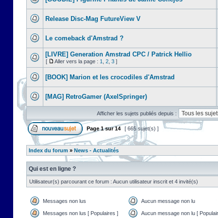
Release Disc-Mag FutureView V
Le comeback d'Amstrad ?
[LIVRE] Generation Amstrad CPC / Patrick Hellio
[
Aller vers la page :
1
,
2
,
3
]
[BOOK] Marion et les crocodiles d'Amstrad
[MAG] RetroGamer (AxelSpringer)
Afficher les sujets publiés depuis :
Page
1
sur
14
[ 665 sujet(s) ]
Index du forum
»
News - Actualités
Qui est en ligne ?
Utilisateur(s) parcourant ce forum : Aucun utilisateur inscrit et 4 invité(s)
Messages non lus
Aucun message non lu
Messages non lus [ Populaires ]
Aucun message non lu [ Populair