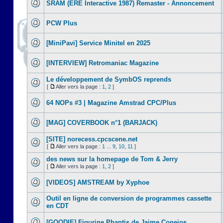
SRAM (ERE Interactive 1987) Remaster - Annoncement
PCW Plus
[MiniPavi] Service Minitel en 2025
[INTERVIEW] Retromaniac Magazine
Le développement de SymbOS reprends
[
Aller vers la page :
1
,
2
]
64 NOPs #3 | Magazine Amstrad CPC/Plus
[MAG] COVERBOOK n°1 (BARJACK)
[SITE] norecess.cpcscene.net
[
Aller vers la page :
1
...
9
,
10
,
11
]
des news sur la homepage de Tom & Jerry
[
Aller vers la page :
1
,
2
]
[VIDEOS] AMSTREAM by Xyphoe
Outil en ligne de conversion de programmes cassette
en CDT
[GOODIE] Figurine Phantis de Jaime Conejos