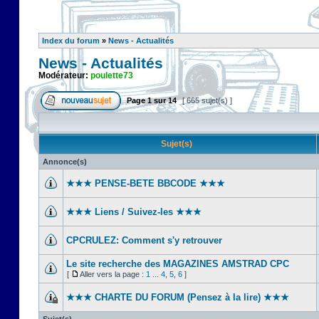
Index du forum
»
News - Actualités
News - Actualités
Modérateur:
poulette73
Page
1
sur
14
[ 665 sujet(s) ]
Sujet(s)
Annonce(s)
★★★ PENSE-BETE BBCODE ★★★
★★★ Liens / Suivez-les ★★★
CPCRULEZ: Comment s'y retrouver‎
Le site recherche des MAGAZINES AMSTRAD CPC
[
Aller vers la page :
1
...
4
,
5
,
6
]
★★★ CHARTE DU FORUM (Pensez à la lire) ★★★