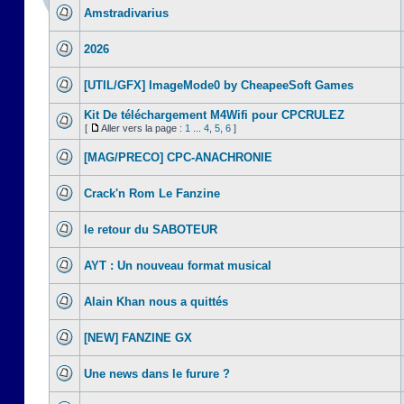
Amstradivarius
2026
[UTIL/GFX] ImageMode0 by CheapeeSoft Games
Kit De téléchargement M4Wifi pour CPCRULEZ
[
Aller vers la page :
1
...
4
,
5
,
6
]
[MAG/PRECO] CPC-ANACHRONIE
Crack'n Rom Le Fanzine
le retour du SABOTEUR
AYT : Un nouveau format musical
Alain Khan nous a quittés
[NEW] FANZINE GX
Une news dans le furure ?