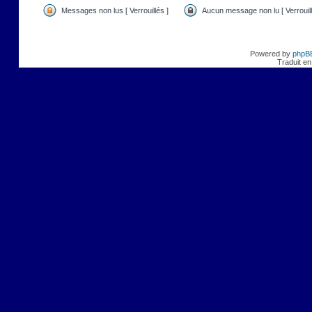
Messages non lus [ Verrouillés ]
Aucun message non lu [ Verrouill
Powered by
phpB
Traduit en