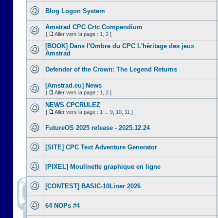
Blog Logon System
Amstrad CPC Crtc Compendium
[
Aller vers la page :
1
,
2
]
[BOOK] Dans l'Ombre du CPC L'héritage des jeux
Amstrad
Defender of the Crown: The Legend Returns
[Amstrad.eu] News
[
Aller vers la page :
1
,
2
]
NEWS CPCRULEZ
[
Aller vers la page :
1
...
9
,
10
,
11
]
FutureOS 2025 release - 2025.12.24
[SITE] CPC Text Adventure Generator
[PIXEL] Moulinette graphique en ligne
[CONTEST] BASIC-10Liner 2026
64 NOPs #4